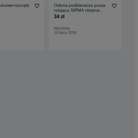
lcowe+szczęki
Osłona podbieracza prasa
Kla
rolująca SIPMA obejma
CL
FERGUSON KRONE
OS
34 zł
2 9
RIVIERRE
Września
Wrz
10 lipca 2026
19 