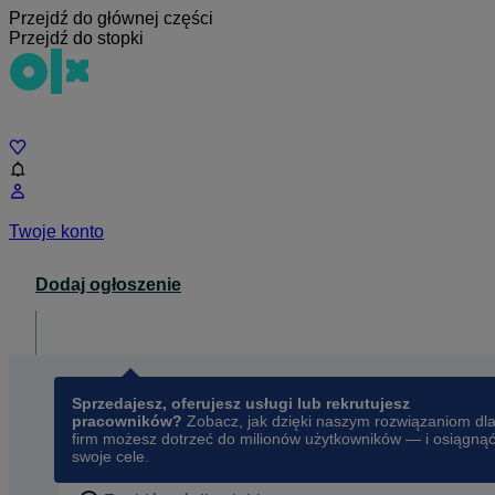
Przejdź do głównej części
Przejdź do stopki
Czat
Twoje konto
Dodaj ogłoszenie
Dla biznesu
opens in a new tab
Sprzedajesz, oferujesz usługi lub rekrutujesz
pracowników?
Zobacz, jak dzięki naszym rozwiązaniom dl
firm możesz dotrzeć do milionów użytkowników — i osiągną
swoje cele.