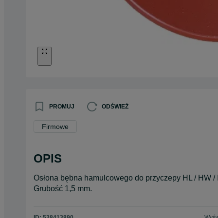
PROMUJ
ODŚWIEŻ
Firmowe
OPIS
Osłona bębna hamulcowego do przyczepy HL / HW / IFA
Grubość 1,5 mm.
ID:
538413890
Wyśw