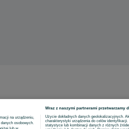
Wraz z naszymi partnerami przetwarzamy d
Użycie dokładnych danych geolokalizacyjnych. A
macji na urządzeniu,
charakterystyki urządzenia do celów identyfikacji
ia danych osobowych.
statystyce lub kombinacji danych z różnych źróde
niżej lub w