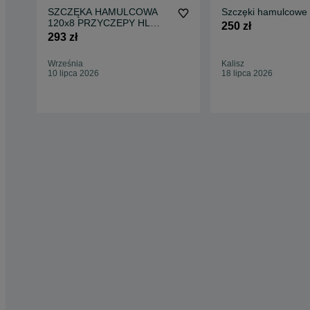
SZCZĘKA HAMULCOWA
Szczęki hamulcowe
120x8 PRZYCZEPY HL
250 zł
6011 HW 8011 rozrzutnik T-
293 zł
088
Września
Kalisz
10 lipca 2026
18 lipca 2026