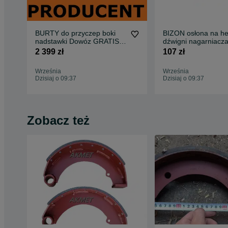
BURTY do przyczep boki
BIZON osłona na h
nadstawki Dowóz GRATIS
dźwigni nagarniacz
D-732 D-47 kompletne
targańca na paski k
2 399 zł
107 zł
heder
Września
Września
Dzisiaj o 09:37
Dzisiaj o 09:37
Zobacz też