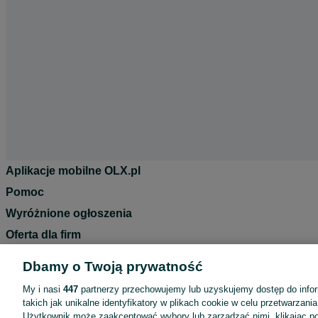
Aplikacje mobilne OLX.pl
Pomoc
Wyróżnione ogłoszenia
Oferta dla firm
Blog
Dbamy o Twoją prywatność
Regulamin
My i nasi
447
partnerzy przechowujemy lub uzyskujemy dostęp do infor
Polityka prywatności
takich jak unikalne identyfikatory w plikach cookie w celu przetwarzan
Użytkownik może zaakceptować wybory lub zarządzać nimi, klikając po