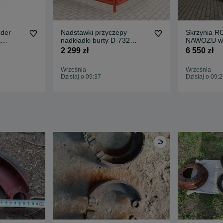
eder
Nadstawki przyczepy
Skrzynia 
a
nadkładki burty D-732
NAWOZU wap
osę
kompletne malowane
Piast RCW-
2 299 zł
6 550 zł
TRANSPORT
ramą lub b
Września
Września
Dzisiaj o 09:37
Dzisiaj o 09: