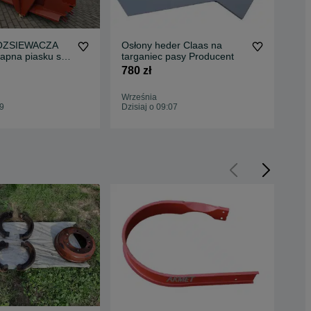
ROZSIEWACZA
Osłony heder Claas na
Lis
na piasku soli
targaniec pasy Producent
BE
5 producent z
obo
780 zł
83 
ez
Września
Wrz
29
Dzisiaj o 09:07
Dzis