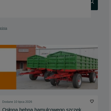
Szukaj
ześnia
Dodane
10 lipca 2026
Osłona bębna hamulcowego szczęk