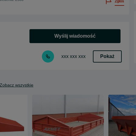
Zgłoś
Wyślij wiadomość
Pokaż
xxx xxx xxx
Zobacz wszystkie