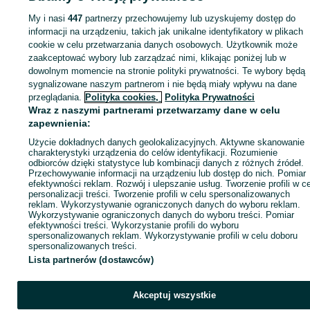
Pozostałe - Dolnośląskie
Pozostałe - Stawiec
My i nasi
447
partnerzy przechowujemy lub uzyskujemy dostęp do
informacji na urządzeniu, takich jak unikalne identyfikatory w plikach
cookie w celu przetwarzania danych osobowych. Użytkownik może
KATEGORIA
zaakceptować wybory lub zarządzać nimi, klikając poniżej lub w
dowolnym momencie na stronie polityki prywatności. Te wybory będą
ID:
837411067
Wyświetlenia: 4
sygnalizowane naszym partnerom i nie będą miały wpływu na dane
przeglądania.
Polityka cookies,
Polityka Prywatności
Wraz z naszymi partnerami przetwarzamy dane w celu
Kup
zapewnienia:
Użycie dokładnych danych geolokalizacyjnych. Aktywne skanowanie
charakterystyki urządzenia do celów identyfikacji. Rozumienie
odbiorców dzięki statystyce lub kombinacji danych z różnych źródeł.
Przechowywanie informacji na urządzeniu lub dostęp do nich. Pomiar
efektywności reklam. Rozwój i ulepszanie usług. Tworzenie profili w c
personalizacji treści. Tworzenie profili w celu spersonalizowanych
reklam. Wykorzystywanie ograniczonych danych do wyboru reklam.
Wykorzystywanie ograniczonych danych do wyboru treści. Pomiar
efektywności treści. Wykorzystanie profili do wyboru
spersonalizowanych reklam. Wykorzystywanie profili w celu doboru
spersonalizowanych treści.
Lista partnerów (dostawców)
Akceptuj wszystkie