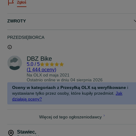
Zgłoś
Oś fabrycznie nowa.
O chęci otrzymania Faktury VAT proszę poinformować w treści
wiadomości do sprzedającego.
ZWROTY
PRZEDSIĘBIORCA
DBZ Bike
5.0
/
5
(
1 444 oceny
)
Na OLX od
maja 2021
Ostatnio online w dniu 04 sierpnia 2026
Oceny w kategoriach z Przesyłką OLX są weryfikowane
i
wystawiane tylko przez osoby, które kupiły przedmiot.
Jak
działają oceny?
Więcej od tego ogłoszeniodawcy
Stawiec
,