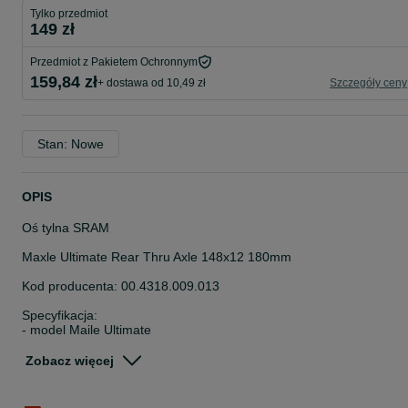
Tylko przedmiot
149 zł
Przedmiot z Pakietem Ochronnym
159,84 zł
+ dostawa od 10,49 zł
Szczegóły ceny
Stan: Nowe
OPIS
Oś tylna SRAM
Maxle Ultimate Rear Thru Axle 148x12 180mm
Kod producenta: 00.4318.009.013
Specyfikacja:
- model Maile Ultimate
- oś tylna
- długość 180mm (schemat w zdjęciach)
Zobacz więcej
- M12 x 1.75 gwint
- długość gwintu 20mm