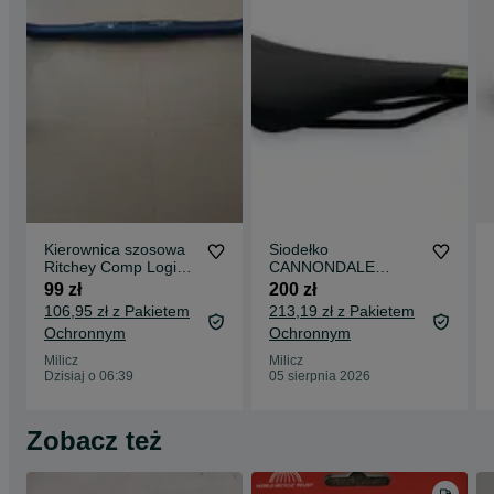
Kierownica szosowa
Siodełko
Ritchey Comp Logic
CANNONDALE
II, 44 cm/ nowa, FV
zielone logo i
99 zł
200 zł
/012-135
Cannondale gripy
106,95 zł z Pakietem
213,19 zł z Pakietem
Dual Lock Waffle
Ochronnym
Ochronnym
Milicz
Milicz
Dzisiaj o 06:39
05 sierpnia 2026
Zobacz też