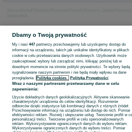
Strona główna
Rolnictwo
Ryneczek
Orzechy
Orzechy - Śląskie
Orzechy -
Sośnicowice
KATEGORIA
Dbamy o Twoją prywatność
My i nasi
447
partnerzy przechowujemy lub uzyskujemy dostęp do
ID:
1064420643
Wyświetlenia: 1
informacji na urządzeniu, takich jak unikalne identyfikatory w plikach
cookie w celu przetwarzania danych osobowych. Użytkownik może
zaakceptować wybory lub zarządzać nimi, klikając poniżej lub w
dowolnym momencie na stronie polityki prywatności. Te wybory będą
sygnalizowane naszym partnerom i nie będą miały wpływu na dane
Zaloguj się lub załóż konto na OLX, aby skontaktować się z t
przeglądania.
Polityka cookies,
Polityka Prywatności
sprzedającym
Wraz z naszymi partnerami przetwarzamy dane w celu
zapewnienia:
Użycie dokładnych danych geolokalizacyjnych. Aktywne skanowanie
Zaloguj się / Załóż konto
charakterystyki urządzenia do celów identyfikacji. Rozumienie
odbiorców dzięki statystyce lub kombinacji danych z różnych źródeł.
Przechowywanie informacji na urządzeniu lub dostęp do nich. Pomiar
Kup
efektywności reklam. Rozwój i ulepszanie usług. Tworzenie profili w c
personalizacji treści. Tworzenie profili w celu spersonalizowanych
reklam. Wykorzystywanie ograniczonych danych do wyboru reklam.
Wykorzystywanie ograniczonych danych do wyboru treści. Pomiar