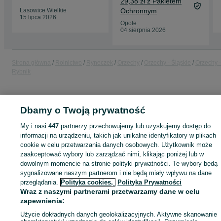
29,38 zł z Pakietem
Lasowice Wielkie
Ochronnym
15 lipca 2026
Opole
04 sierpnia 2026
Strona główna
Rolnictwo
Ryneczek
Orzechy
Orzechy - Śląskie
Orzechy -
Rybnik
KATEGORIA
Dbamy o Twoją prywatność
ID:
1037649276
Wyświetlenia: 
My i nasi
447
partnerzy przechowujemy lub uzyskujemy dostęp do
informacji na urządzeniu, takich jak unikalne identyfikatory w plikach
cookie w celu przetwarzania danych osobowych. Użytkownik może
zaakceptować wybory lub zarządzać nimi, klikając poniżej lub w
dowolnym momencie na stronie polityki prywatności. Te wybory będą
Zaloguj się lub załóż konto na OLX, aby skontaktować się z t
sygnalizowane naszym partnerom i nie będą miały wpływu na dane
sprzedającym
przeglądania.
Polityka cookies,
Polityka Prywatności
Wraz z naszymi partnerami przetwarzamy dane w celu
zapewnienia:
Zaloguj się / Załóż konto
Użycie dokładnych danych geolokalizacyjnych. Aktywne skanowanie