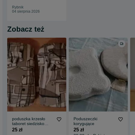
Rybnik
04 sierpnia 2026
Zobacz też
poduszka krzesło
Poduszeczki
taboret siedzisko
korygujące
ogród wodoodporna
25 zł
25 zł