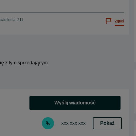
wietlenia: 211
Zgłoś
się z tym sprzedającym
Wyślij wiadomość
Pokaż
xxx xxx xxx