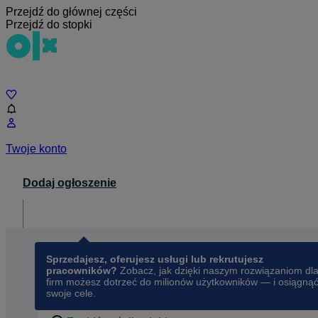
Przejdź do głównej części
Przejdź do stopki
Czat
Twoje konto
Dodaj ogłoszenie
Dla biznesu
opens in a new tab
Sprzedajesz, oferujesz usługi lub rekrutujesz
pracowników?
Zobacz, jak dzięki naszym rozwiązaniom dl
firm możesz dotrzeć do milionów użytkowników — i osiągną
swoje cele.