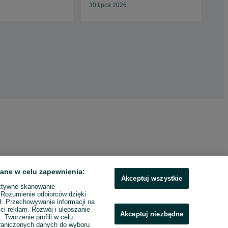
30 lipca 2026
ane w celu zapewnienia:
Akceptuj wszystkie
ktywne skanowanie
. Rozumienie odbiorców dzięki
ł. Przechowywanie informacji na
ci reklam. Rozwój i ulepszanie
Akceptuj niezbędne
. Tworzenie profili w celu
raniczonych danych do wyboru