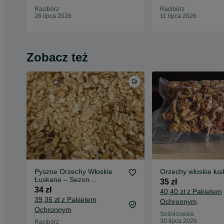
Racibórz
Racibórz
26 lipca 2026
11 lipca 2026
Zobacz też
Pyszne Orzechy Włoskie
Orzechy wloskie łu
Łuskane – Sezon
35 zł
2025/2026
34 zł
40,40 zł z Pakietem
39,36 zł z Pakietem
Ochronnym
Ochronnym
Sośnicowice
30 lipca 2026
Racibórz