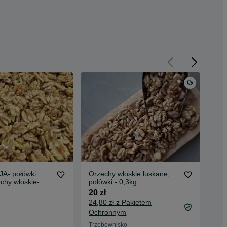
- połówki
Orzechy włoskie łuskane,
Orz
chy włoskie-
połówki - 0,3kg
50
20 zł
25 
24,80 zł z Pakietem
30 
Ochronnym
Oła
19 
Trzebownisko