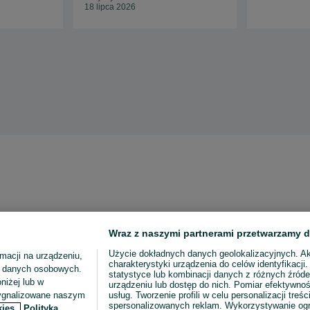
18 lipca 2026
Wraz z naszymi partnerami przetwarzamy d
Użycie dokładnych danych geolokalizacyjnych. A
macji na urządzeniu,
charakterystyki urządzenia do celów identyfikacji
ia danych osobowych.
statystyce lub kombinacji danych z różnych źróde
niżej lub w
urządzeniu lub dostęp do nich. Pomiar efektywnoś
sygnalizowane naszym
usług. Tworzenie profili w celu personalizacji treści
spersonalizowanych reklam. Wykorzystywanie og
kies,
Polityka