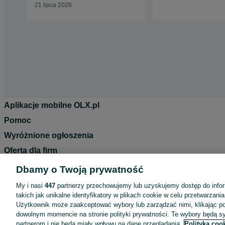
21 lipca 2026
Aplikacje mobilne OLX.pl
Pomoc
Wyróżnione ogłoszenia
Oferta dla firm
Blog
Dbamy o Twoją prywatność
Regulamin
My i nasi
447
partnerzy przechowujemy lub uzyskujemy dostęp do infor
takich jak unikalne identyfikatory w plikach cookie w celu przetwarzan
Polityka prywatności
Użytkownik może zaakceptować wybory lub zarządzać nimi, klikając po
Reklama
dowolnym momencie na stronie polityki prywatności. Te wybory będą 
partnerom i nie będą miały wpływu na dane przeglądania.
Polityka coo