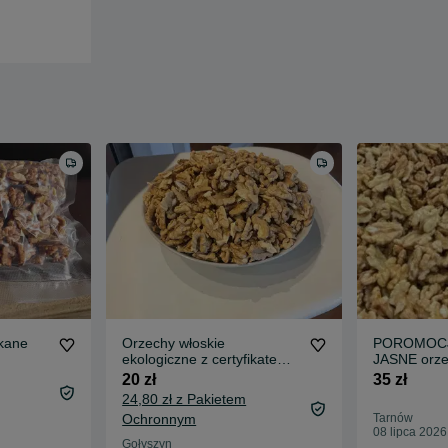
skane
Orzechy włoskie
POROMOCJA
ekologiczne z certyfikatem
JASNE orze
0,25 kg
Sprzedam
20 zł
35 zł
24,80 zł z Pakietem
Ochronnym
Tarnów
08 lipca 2026
Gołyszyn