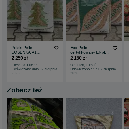
Polski Pellet
Eco Pellet
SOSENKA A1
certyfikowany ENplus
oryginalny najlepszy
A1 super jakość
2 250 zł
2 150 zł
polski jasny Dostawa
Dostawa gratis
Oleśnica, Lucień
Oleśnica, Lucień
Gratis
Odświeżono dnia 07 sierpnia
Odświeżono dnia 07 sierpnia
2026
2026
Zobacz też