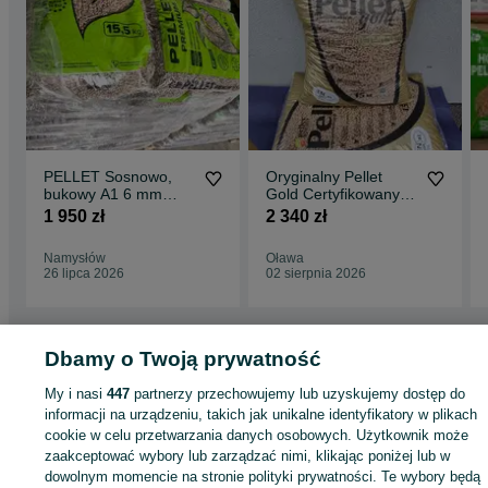
PELLET Sosnowo,
Oryginalny Pellet
bukowy A1 6 mm
Gold Certyfikowany
PRODUCENT
ENplus A1 Dostawa
1 950 zł
2 340 zł
Gratis
Namysłów
Oława
26 lipca 2026
02 sierpnia 2026
Dbamy o Twoją prywatność
Strona główna
Dom i Ogród
Ogrzewanie
Opał
Pellet
Pellet - Dolnośląski
Pellet - Syców
My i nasi
447
partnerzy przechowujemy lub uzyskujemy dostęp do
informacji na urządzeniu, takich jak unikalne identyfikatory w plikach
cookie w celu przetwarzania danych osobowych. Użytkownik może
KATEGORIA
zaakceptować wybory lub zarządzać nimi, klikając poniżej lub w
dowolnym momencie na stronie polityki prywatności. Te wybory będą