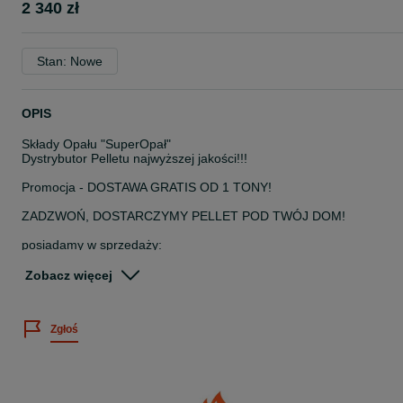
2 340 zł
Stan: Nowe
OPIS
Składy Opału "SuperOpał"
Dystrybutor Pelletu najwyższej jakości!!!
Promocja - DOSTAWA GRATIS OD 1 TONY!
ZADZWOŃ, DOSTARCZYMY PELLET POD TWÓJ DOM!
posiadamy w sprzedaży:
Oryginalny PELLET GOLD od Pellet Energy
pakowany po 15kg
Zobacz więcej
1 paleta 65szt
Cena za 1 paletę
Zgłoś
Dostarczamy w okolice miejscowości:
* Bierutów Oleśnica Dziadowa Kłoda Twardogóra Syców Kobyla
Góra Międzybórz Krośnice Milicz Trzebnica Zawonia Łozina
* Namysłów Bralin Kępno Mroczeń Rychtal Wołczyn Pokój Lubsza
Brzeg