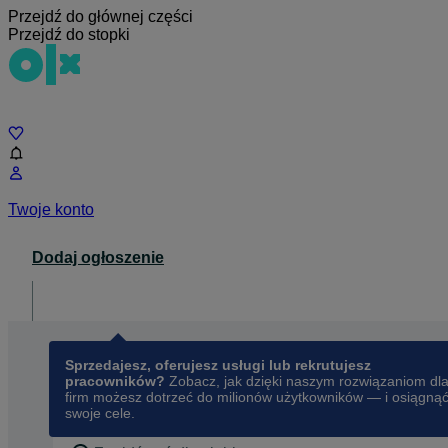
Przejdź do głównej części
Przejdź do stopki
Czat
Twoje konto
Dodaj ogłoszenie
Dla biznesu
opens in a new tab
Sprzedajesz, oferujesz usługi lub rekrutujesz
pracowników?
Zobacz, jak dzięki naszym rozwiązaniom dl
firm możesz dotrzeć do milionów użytkowników — i osiągną
swoje cele.