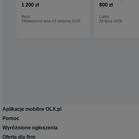
5x114,3
3 / 6 / CX-3 / CX-5
1 200 zł
800 zł
Recz
Lubin
Odświeżono dnia 03 sierpnia 2026
28 lipca 2026
Aplikacje mobilne OLX.pl
Pomoc
Wyróżnione ogłoszenia
Oferta dla firm