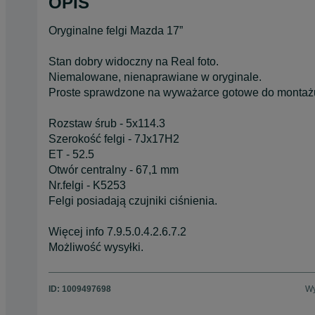
OPIS
Oryginalne felgi Mazda 17”
Stan dobry widoczny na Real foto.
Niemalowane, nienaprawiane w oryginale.
Proste sprawdzone na wyważarce gotowe do montaż
Rozstaw śrub - 5x114.3
Szerokość felgi - 7Jx17H2
ET - 52.5
Otwór centralny - 67,1 mm
Nr.felgi - K5253
Felgi posiadają czujniki ciśnienia.
Więcej info 7.9.5.0.4.2.6.7.2
Możliwość wysyłki.
ID:
1009497698
Wy