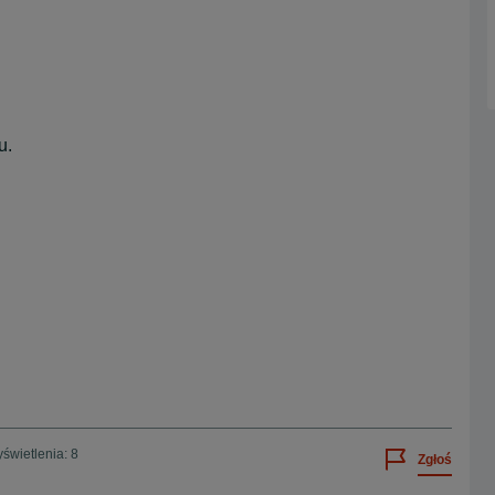
u.
świetlenia: 8
Zgłoś