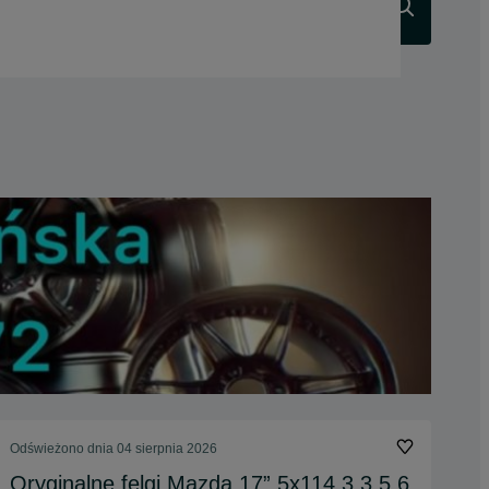
Szukaj
Odświeżono dnia 04 sierpnia 2026
Oryginalne felgi Mazda 17” 5x114.3 3 5 6