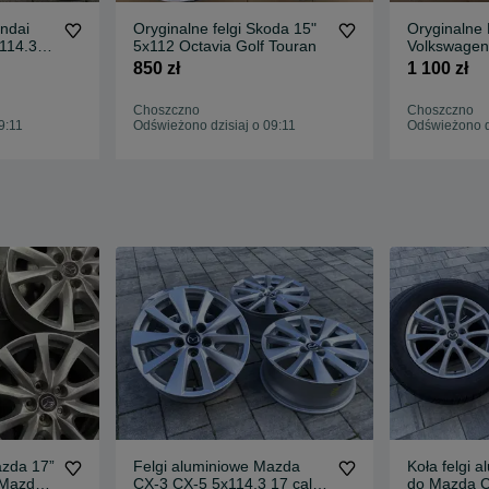
undai
Oryginalne felgi Skoda 15"
Oryginalne 
114.3
5x112 Octavia Golf Touran
Volkswagen
to jak
T-cross Bo
850 zł
1 100 zł
Choszczno
Choszczno
9:11
Odświeżono dzisiaj o 09:11
Odświeżono dz
azda 17”
Felgi aluminiowe Mazda
Koła felgi 
 Mazda
CX-3 CX-5 5x114,3 17 cali
do Mazda C