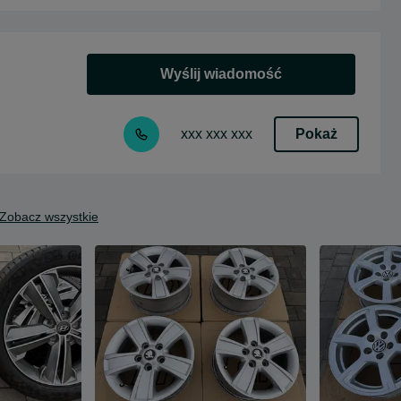
Wyślij wiadomość
Pokaż
xxx xxx xxx
Zobacz wszystkie