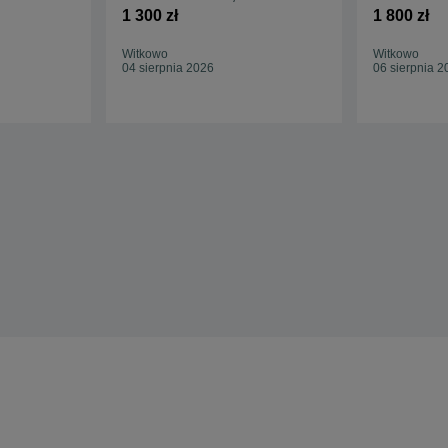
Mazda 3 5 6
cali opony 
1 300 zł
1 800 zł
Witkowo
Witkowo
04 sierpnia 2026
06 sierpnia 2