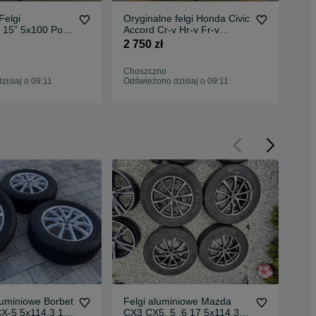
Felgi
Oryginalne felgi Honda Civic
Ory
 15” 5x100 Polo
Accord Cr-v Hr-v Fr-v
ET4
ra Skoda Kamiq
5x114.3 18"
Gol
2 750 zł
2 4
Choszczno
Cho
isiaj o 09:11
Odświeżono dzisiaj o 09:11
Odś
aluminiowe Borbet
Felgi aluminiowe Mazda
Fel
X-5 5x114,3 17
CX3 CX5, 5 ,6 17 5x114.3
Maz