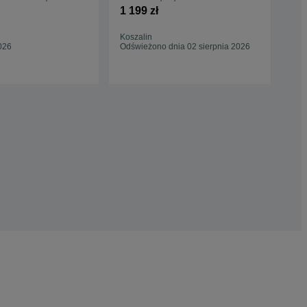
zimow
7J Et50 cena za 4szt ładne
5x1
1 199 zł
850
Koszalin
Trze
026
Odświeżono dnia 02 sierpnia 2026
Odś