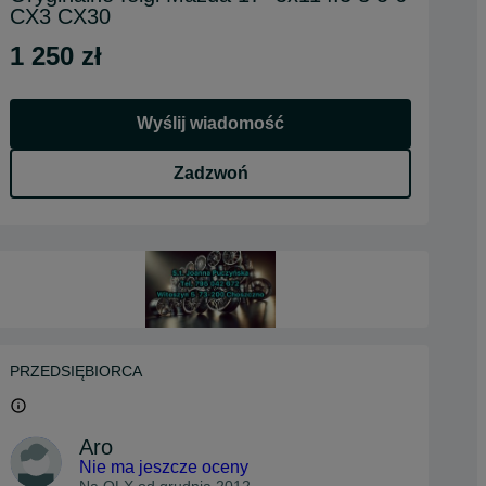
CX3 CX30
1 250 zł
Wyślij wiadomość
Zadzwoń
PRZEDSIĘBIORCA
Aro
Nie ma jeszcze oceny
Na OLX od
grudnia 2012