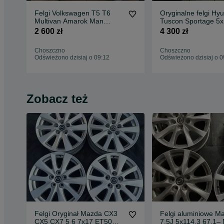
Felgi Volkswagen T5 T6
Oryginalne felgi Hy
Multivan Amarok Man
Tuscon Sportage 5x
Crafter 18" 5x120 et45 7.5J
235/50R19 TPMS La
2 600 zł
4 300 zł
nowe
Choszczno
Choszczno
Odświeżono dzisiaj o 09:12
Odświeżono dzisiaj o 0
Zobacz też
Felgi Oryginał Mazda CX3
Felgi aluminiowe M
CX5 CX7 5 6 7x17 ET50
7.5J 5x114,3 67.1–