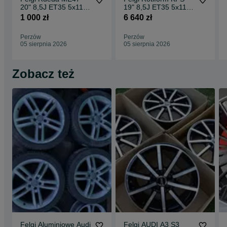
20" 8,5J ET35 5x112
19" 8,5J ET35 5x112
CBKF1 / 2 sztuki
Matte Black Face w/
1 000 zł
6 640 zł
Gloss
Perzów
Perzów
05 sierpnia 2026
05 sierpnia 2026
Zobacz też
Felgi Aluminiowe Audi
Felgi AUDI A3 S3