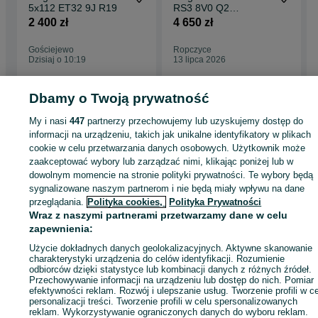
5x112 ET32 9J R19
RS3 8V0 Q2
Limousine 18'' Audi
2 400 zł
4 650 zł
SPORT!!
Gościejewo
Ropczyce
Dzisiaj o 10:19
13 lipca 2026
Dbamy o Twoją prywatność
My i nasi
447
partnerzy przechowujemy lub uzyskujemy dostęp do
Strona główna
Motoryzacja
Opony i Felgi
Felgi
Felgi - Wielkopolskie
Felg
informacji na urządzeniu, takich jak unikalne identyfikatory w plikach
- Perzów
cookie w celu przetwarzania danych osobowych. Użytkownik może
zaakceptować wybory lub zarządzać nimi, klikając poniżej lub w
KATEGORIA
dowolnym momencie na stronie polityki prywatności. Te wybory będą
sygnalizowane naszym partnerom i nie będą miały wpływu na dane
przeglądania.
Polityka cookies,
Polityka Prywatności
ID:
1021131341
Wyświetlenia: 1
Wraz z naszymi partnerami przetwarzamy dane w celu
zapewnienia:
Użycie dokładnych danych geolokalizacyjnych. Aktywne skanowanie
Zadzwoń / SMS
Wyślij wiadomość
charakterystyki urządzenia do celów identyfikacji. Rozumienie
odbiorców dzięki statystyce lub kombinacji danych z różnych źródeł.
Przechowywanie informacji na urządzeniu lub dostęp do nich. Pomiar
efektywności reklam. Rozwój i ulepszanie usług. Tworzenie profili w c
personalizacji treści. Tworzenie profili w celu spersonalizowanych
reklam. Wykorzystywanie ograniczonych danych do wyboru reklam.