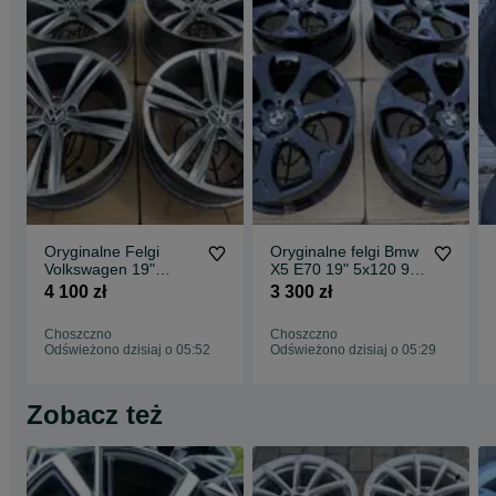
Oryginalne Felgi
Oryginalne felgi Bmw
Volkswagen 19"
X5 E70 19" 5x120 9J
5x112 Tiguan Passat
ET48
4 100 zł
3 300 zł
CC Arteon Scirocco
R-line Sebring
Choszczno
Choszczno
Odświeżono dzisiaj o 05:52
Odświeżono dzisiaj o 05:29
Zobacz też