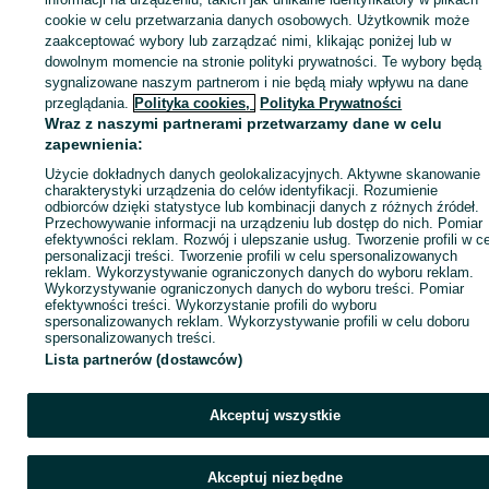
cookie w celu przetwarzania danych osobowych. Użytkownik może
KATEGORIA
zaakceptować wybory lub zarządzać nimi, klikając poniżej lub w
dowolnym momencie na stronie polityki prywatności. Te wybory będą
sygnalizowane naszym partnerom i nie będą miały wpływu na dane
ID:
1061457646
Wyświetlenia: 
przeglądania.
Polityka cookies,
Polityka Prywatności
Wraz z naszymi partnerami przetwarzamy dane w celu
Zadzwoń / SMS
Wyślij wiadomość
zapewnienia:
Użycie dokładnych danych geolokalizacyjnych. Aktywne skanowanie
charakterystyki urządzenia do celów identyfikacji. Rozumienie
odbiorców dzięki statystyce lub kombinacji danych z różnych źródeł.
Przechowywanie informacji na urządzeniu lub dostęp do nich. Pomiar
efektywności reklam. Rozwój i ulepszanie usług. Tworzenie profili w c
personalizacji treści. Tworzenie profili w celu spersonalizowanych
reklam. Wykorzystywanie ograniczonych danych do wyboru reklam.
Wykorzystywanie ograniczonych danych do wyboru treści. Pomiar
efektywności treści. Wykorzystanie profili do wyboru
spersonalizowanych reklam. Wykorzystywanie profili w celu doboru
spersonalizowanych treści.
Lista partnerów (dostawców)
Akceptuj wszystkie
Akceptuj niezbędne