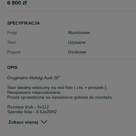
6 800 zł
SPECYFIKACJA
Felgi
Aluminiowe
Stan
Używane
Pojazd
Osobowe
OPIS
Oryginalne Alufelgi Audi 20"
Stan idealny widoczny na real foto ( cnc + proszek ).
Niespawane nieprostowane.
Proste sprawdzone na wyważarce gotowe do montażu.
Rozstaw śrub - 5x112
Szeroko felgi - 8.5Jx20H2
Et - 43
Nr. felgi Audi - 4K0601025AB
Zobacz więcej
Otwór centralny - 66.6mm