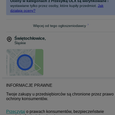
CAPTUR I / II
Oceny w kategoriach z Przesyłką OLX są weryfikowane
i
wystawiane tylko przez osoby, które kupiły przedmiot.
Jak
MEGANE III / IV
działają oceny?
SCENIC III / IV / GRAND SCENIC
KADJAR
Więcej od tego ogłoszeniodawcy
TALISMAN
Świętochłowice
,
TWINGO III
Śląskie
ARKANA
DACIA:
DUSTER I / II
SANDERO II / III
LOGAN II
INFORMACJE PRAWNE
DOKKER
Twoje zakupy u przedsiębiorców są chronione przez prawo 
ochrony konsumentów.
LODGY
Ważne: W silnikach zaleca się wymianę świec w komplecie. Przed
zakupem sugerujemy weryfikację według numeru VIN – w
Przeczytaj
 o prawach konsumentów, bezpieczeństwie 