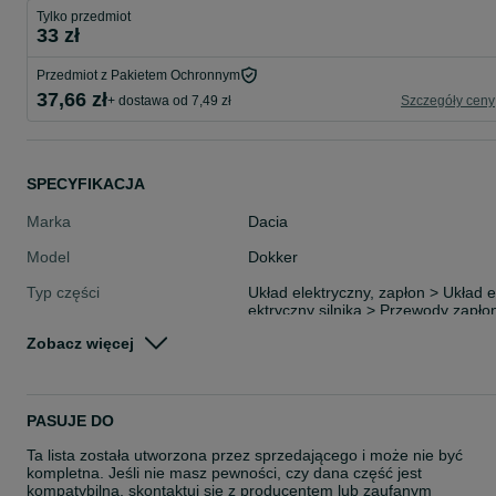
Tylko przedmiot
33 zł
Przedmiot z Pakietem Ochronnym
37,66 zł
+ dostawa od 7,49 zł
Szczegóły ceny
SPECYFIKACJA
Marka
Dacia
Model
Dokker
Typ części
Układ elektryczny, zapłon > Układ e
ektryczny silnika > Przewody zapło
owe
Zobacz więcej
Stan
Nowe
Rodzaj
Układ elektryczny
PASUJE DO
Ta lista została utworzona przez sprzedającego i może nie być
kompletna. Jeśli nie masz pewności, czy dana część jest
kompatybilna, skontaktuj się z producentem lub zaufanym