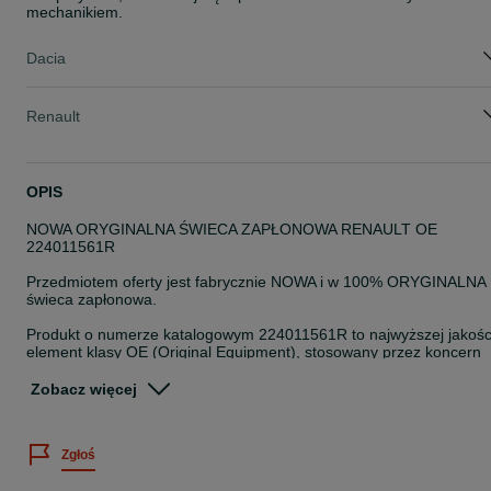
mechanikiem.
Dacia
Renault
OPIS
NOWA ORYGINALNA ŚWIECA ZAPŁONOWA RENAULT OE
224011561R
Przedmiotem oferty jest fabrycznie NOWA i w 100% ORYGINALNA
świeca zapłonowa.
Produkt o numerze katalogowym 224011561R to najwyższej jakośc
element klasy OE (Original Equipment), stosowany przez koncern
Renault na pierwszy montaż.
Zobacz więcej
W silnikach nowej generacji precyzja zapłonu ma kluczowe
znaczenie.
Wybór oryginalnych świec Renault OE gwarantuje optymalne
Zgłoś
spalanie mieszanki, ochronę katalizatora oraz bezproblemowy
rozruch silnika nawet w skrajnie niskich temperaturach.