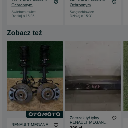
Ochronnym
Ochronnym
Świętochłowice
Świętochłowice
Dzisiaj o 15:35
Dzisiaj o 15:31
Zobacz też
Zderzak tył tylny
RENAULT MEGANE
RENAULT MEGANE
IV 2016- KOMBI