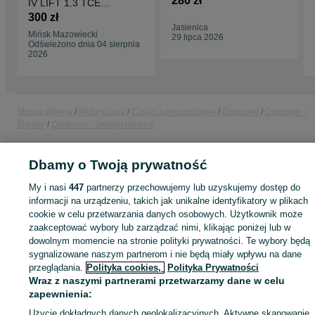
280 zł
IV LIFT 1.3 TCE
850222037
ZWROTNICA LEWY
300 zł
PRZÓD LEWA
Jasienica
Mińsk Mazowiecki
PRZEDNIA
29 lipca 2026
Odświeżono dnia 04 sierpnia
2026
Strona główna
Motoryzacja
Części samochodowe
Osobowe
Osobowe -
Śląskie
Osobowe - Świętochłowice
KATEGORIA
Dbamy o Twoją prywatność
My i nasi
447
partnerzy przechowujemy lub uzyskujemy dostęp do
ID:
1050794279
Wyświetlenia: 
informacji na urządzeniu, takich jak unikalne identyfikatory w plikach
cookie w celu przetwarzania danych osobowych. Użytkownik może
zaakceptować wybory lub zarządzać nimi, klikając poniżej lub w
Kup
dowolnym momencie na stronie polityki prywatności. Te wybory będą
sygnalizowane naszym partnerom i nie będą miały wpływu na dane
przeglądania.
Polityka cookies,
Polityka Prywatności
Wraz z naszymi partnerami przetwarzamy dane w celu
zapewnienia:
Użycie dokładnych danych geolokalizacyjnych. Aktywne skanowanie