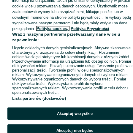
informacji na urządzeniu, takich jak unikalne identyfikatory w plikach
cookie w celu przetwarzania danych osobowych. Użytkownik może
KATEGORIA
zaakceptować wybory lub zarządzać nimi, klikając poniżej lub w
dowolnym momencie na stronie polityki prywatności. Te wybory będą
sygnalizowane naszym partnerom i nie będą miały wpływu na dane
ID:
941661170
Wyświetlenia: 
przeglądania.
Polityka cookies,
Polityka Prywatności
Wraz z naszymi partnerami przetwarzamy dane w celu
Zadzwoń / SMS
Wyślij wiadomość
zapewnienia:
Użycie dokładnych danych geolokalizacyjnych. Aktywne skanowanie
charakterystyki urządzenia do celów identyfikacji. Rozumienie
odbiorców dzięki statystyce lub kombinacji danych z różnych źródeł.
Przechowywanie informacji na urządzeniu lub dostęp do nich. Pomiar
efektywności reklam. Rozwój i ulepszanie usług. Tworzenie profili w c
personalizacji treści. Tworzenie profili w celu spersonalizowanych
reklam. Wykorzystywanie ograniczonych danych do wyboru reklam.
Wykorzystywanie ograniczonych danych do wyboru treści. Pomiar
efektywności treści. Wykorzystanie profili do wyboru
spersonalizowanych reklam. Wykorzystywanie profili w celu doboru
spersonalizowanych treści.
Lista partnerów (dostawców)
Akceptuj wszystkie
Akceptuj niezbędne