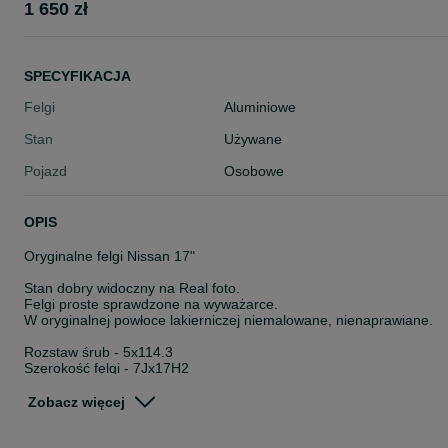
1 650 zł
SPECYFIKACJA
Felgi
Aluminiowe
Stan
Używane
Pojazd
Osobowe
OPIS
Oryginalne felgi Nissan 17"
Stan dobry widoczny na Real foto.
Felgi proste sprawdzone na wyważarce.
W oryginalnej powłoce lakierniczej niemalowane, nienaprawiane.
Rozstaw śrub - 5x114.3
Szerokość felgi - 7Jx17H2
ET - 40
Numer felgi - KE409-4E250
Zobacz więcej
Otwór centralny - 66.1
Felgi posiadają oryginalne czujniki ciśnienia.