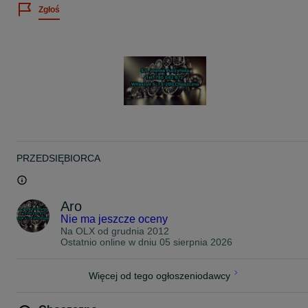
Zgłoś
Opony zimowe Fulda Kristall Kontrol SUV 215/60R17 96H Gratis!
2x6.1mm 2x3.5mm rok2017
Real foto
Więcej info 7.9.5.0.4.2.6.7.2
Możliwość wysyłki.
PRZEDSIĘBIORCA
Aro
Nie ma jeszcze oceny
Na OLX od
grudnia 2012
Ostatnio online w dniu 05 sierpnia 2026
Więcej od tego ogłoszeniodawcy