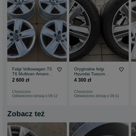
Felgi Volkswagen T5
Oryginalne felgi
T6 Multivan Amarok
Hyundai Tuscon
Man Crafter 18"
Sportage 5x114.3
2 600 zł
4 300 zł
5x120 et45 7.5J
235/50R19 TPMS
Lato jak nowe
Choszczno
Choszczno
Odświeżono dzisiaj o 09:12
Odświeżono dzisiaj o 09:11
Zobacz też