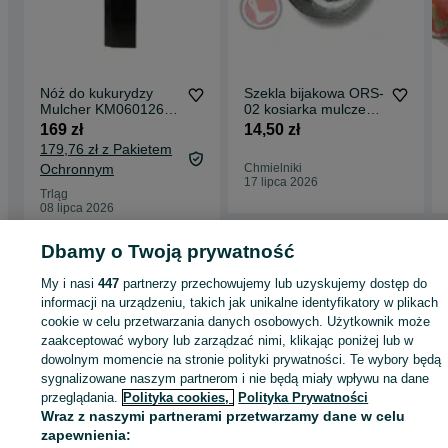
Nóż do kukurydzy
Szekla bijakowa ORS-
Mulcher KM060126
02 kosiarka mulczer
lewy Bednar
Agrimaster Orsi Ferri
169 zł
14,50 zł
ORYGINAŁ
Sovema
179,76 zł z Pakietem
Ochronnym
Chmielniki
17 lipca 2026
Trląg
08 lipca 2026
Dbamy o Twoją prywatność
Strona główna
Rolnictwo
Części do maszyn rolniczych
Części do maszyn
My i nasi
447
partnerzy przechowujemy lub uzyskujemy dostęp do
rolniczych - Kujawsko-pomorskie
Części do maszyn rolniczych - Trląg
informacji na urządzeniu, takich jak unikalne identyfikatory w plikach
cookie w celu przetwarzania danych osobowych. Użytkownik może
zaakceptować wybory lub zarządzać nimi, klikając poniżej lub w
KATEGORIA
dowolnym momencie na stronie polityki prywatności. Te wybory będą
sygnalizowane naszym partnerom i nie będą miały wpływu na dane
ID:
przeglądania.
590266015
Polityka cookies,
Polityka Prywatności
Wyświetlenia: 
Wraz z naszymi partnerami przetwarzamy dane w celu
zapewnienia: