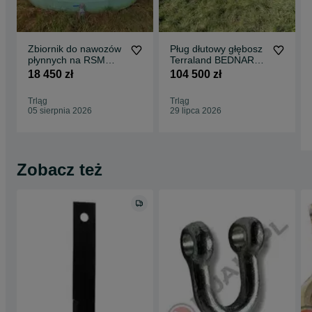
Zbiornik do nawozów
Pług dłutowy głębosz
płynnych na RSM
Terraland BEDNAR
Swimer Trank 22000l
TN3000HD7R 2026
18 450 zł
104 500 zł
od ręki
Trląg
Trląg
05 sierpnia 2026
29 lipca 2026
Zobacz też