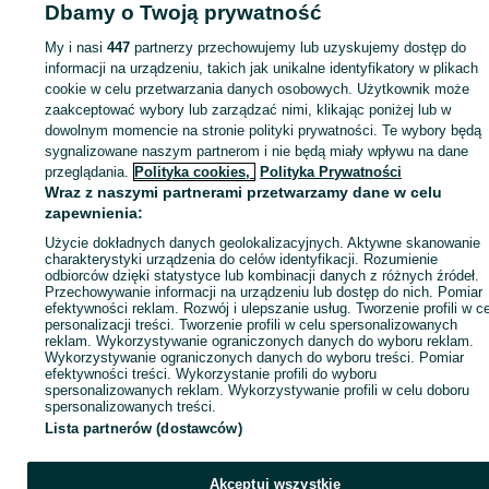
Dbamy o Twoją prywatność
My i nasi
447
partnerzy przechowujemy lub uzyskujemy dostęp do
Zaloguj się lub załóż konto na OLX, aby skontaktować się z t
informacji na urządzeniu, takich jak unikalne identyfikatory w plikach
sprzedającym
cookie w celu przetwarzania danych osobowych. Użytkownik może
zaakceptować wybory lub zarządzać nimi, klikając poniżej lub w
dowolnym momencie na stronie polityki prywatności. Te wybory będą
Zaloguj się / Załóż konto
sygnalizowane naszym partnerom i nie będą miały wpływu na dane
przeglądania.
Polityka cookies,
Polityka Prywatności
Wraz z naszymi partnerami przetwarzamy dane w celu
Kup
zapewnienia:
Użycie dokładnych danych geolokalizacyjnych. Aktywne skanowanie
charakterystyki urządzenia do celów identyfikacji. Rozumienie
odbiorców dzięki statystyce lub kombinacji danych z różnych źródeł.
Przechowywanie informacji na urządzeniu lub dostęp do nich. Pomiar
efektywności reklam. Rozwój i ulepszanie usług. Tworzenie profili w c
personalizacji treści. Tworzenie profili w celu spersonalizowanych
reklam. Wykorzystywanie ograniczonych danych do wyboru reklam.
Wykorzystywanie ograniczonych danych do wyboru treści. Pomiar
efektywności treści. Wykorzystanie profili do wyboru
spersonalizowanych reklam. Wykorzystywanie profili w celu doboru
spersonalizowanych treści.
Lista partnerów (dostawców)
Akceptuj wszystkie