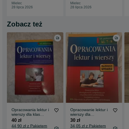
Mielec
Mielec
28 lipca 2026
28 lipca 2026
Zobacz też
Opracowania lektur i
Opracowanie lektur i
wierszy dla klas
wierszy dla
podstawowych
ósmoklasisty
40 zł
30 zł
44,90 zł z Pakietem
34,05 zł z Pakietem