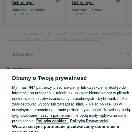
Ochronnym
Ochronnym
Warszawa, Mokotów
Warszawa, Bemowo
16 lipca 2026
17 lipca 2026
Strona główna
Muzyka i Edukacja
Książki
Podręczniki szkolne
Podręcznik
szkolne - Podkarpackie
Podręczniki szkolne - Ziempniów
KATEGORIA
ID:
863562600
Wyświetlenia: 
Dbamy o Twoją prywatność
My i nasi
447
partnerzy przechowujemy lub uzyskujemy dostęp do
informacji na urządzeniu, takich jak unikalne identyfikatory w plikach
Zaloguj się lub załóż konto na OLX, aby skontaktować się z t
cookie w celu przetwarzania danych osobowych. Użytkownik może
sprzedającym
zaakceptować wybory lub zarządzać nimi, klikając poniżej lub w
dowolnym momencie na stronie polityki prywatności. Te wybory będą
sygnalizowane naszym partnerom i nie będą miały wpływu na dane
przeglądania.
Polityka cookies,
Polityka Prywatności
Zaloguj się / Załóż konto
Wraz z naszymi partnerami przetwarzamy dane w celu