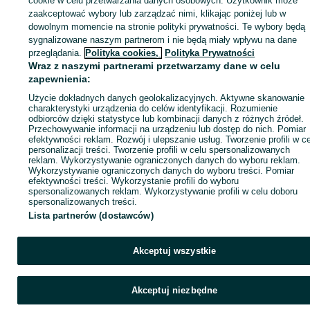
cookie w celu przetwarzania danych osobowych. Użytkownik może
KATEGORIA
zaakceptować wybory lub zarządzać nimi, klikając poniżej lub w
dowolnym momencie na stronie polityki prywatności. Te wybory będą
sygnalizowane naszym partnerom i nie będą miały wpływu na dane
ID:
1064686549
Wyświetlenia: 
przeglądania.
Polityka cookies,
Polityka Prywatności
Wraz z naszymi partnerami przetwarzamy dane w celu
zapewnienia:
Zadzwoń / SMS
Wyślij wiadomość
Użycie dokładnych danych geolokalizacyjnych. Aktywne skanowanie
charakterystyki urządzenia do celów identyfikacji. Rozumienie
odbiorców dzięki statystyce lub kombinacji danych z różnych źródeł.
Przechowywanie informacji na urządzeniu lub dostęp do nich. Pomiar
efektywności reklam. Rozwój i ulepszanie usług. Tworzenie profili w c
personalizacji treści. Tworzenie profili w celu spersonalizowanych
reklam. Wykorzystywanie ograniczonych danych do wyboru reklam.
Wykorzystywanie ograniczonych danych do wyboru treści. Pomiar
efektywności treści. Wykorzystanie profili do wyboru
spersonalizowanych reklam. Wykorzystywanie profili w celu doboru
spersonalizowanych treści.
Lista partnerów (dostawców)
Akceptuj wszystkie
Akceptuj niezbędne