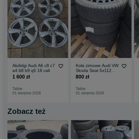
Alufelgi Audi A6 c8 c7
Koła zimowe Audi VW
a4 b8 b9 q5 18 cali
Skoda Seat 5x112
205 55 r16
1 600 zł
800 zł
Tatów
Tatów
01 sierpnia 2026
01 sierpnia 2026
Zobacz też