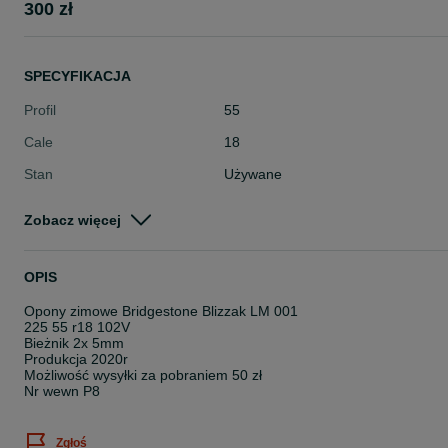
300 zł
SPECYFIKACJA
Profil
55
Cale
18
Stan
Używane
Typ
Zimowe
Zobacz więcej
Pojazd
Osobowe
Szerokość
225
OPIS
Opony zimowe Bridgestone Blizzak LM 001
225 55 r18 102V
Bieżnik 2x 5mm
Produkcja 2020r
Możliwość wysyłki za pobraniem 50 zł
Nr wewn P8
Zgłoś