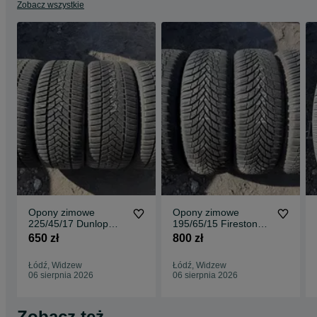
Zobacz wszystkie
Opony zimowe
Opony zimowe
225/45/17 Dunlop
195/65/15 Firestone
4szt 7,3mm
4szt 7,6 mm 2024r
650 zł
800 zł
Łódź, Widzew
Łódź, Widzew
06 sierpnia 2026
06 sierpnia 2026
Zobacz też