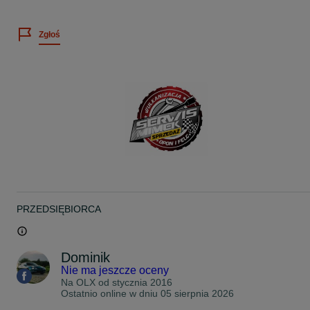
Cena dotyczy 2szt.
Wystawiamy faktury VAT
Zgłoś
Więcej informacji telefonicznie
Możliwość montażu u NAS w Łodzi ul Brzezińska 38 (teren stacji
kontroli pojazdów)
Możliwość wysyłki kurierem.
www.facebook.com/SerwisMimek
Zapraszam na nasze inne aukcje
Pozdrawiam
PRZEDSIĘBIORCA
Dominik
Nie ma jeszcze oceny
Na OLX od
stycznia 2016
Ostatnio online w dniu 05 sierpnia 2026