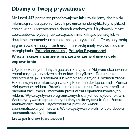
RUNFLAT 245/45
R19 275/40 R19
Dbamy o Twoją prywatność
Strona główna
Motoryzacja
Opony i Felgi
Opony
Opony - Łódzkie
Opony 
Łódź
Opony - Widzew
My i nasi
447
partnerzy przechowujemy lub uzyskujemy dostęp do
informacji na urządzeniu, takich jak unikalne identyfikatory w plikach
KATEGORIA
cookie w celu przetwarzania danych osobowych. Użytkownik może
zaakceptować wybory lub zarządzać nimi, klikając poniżej lub w
dowolnym momencie na stronie polityki prywatności. Te wybory będą
ID:
1044520037
Wyświetlenia: 
sygnalizowane naszym partnerom i nie będą miały wpływu na dane
przeglądania.
Polityka cookies,
Polityka Prywatności
Wraz z naszymi partnerami przetwarzamy dane w celu
Zadzwoń / SMS
Wyślij wiadomość
zapewnienia:
Użycie dokładnych danych geolokalizacyjnych. Aktywne skanowanie
charakterystyki urządzenia do celów identyfikacji. Rozumienie
odbiorców dzięki statystyce lub kombinacji danych z różnych źródeł.
Przechowywanie informacji na urządzeniu lub dostęp do nich. Pomiar
efektywności reklam. Rozwój i ulepszanie usług. Tworzenie profili w c
personalizacji treści. Tworzenie profili w celu spersonalizowanych
reklam. Wykorzystywanie ograniczonych danych do wyboru reklam.
Wykorzystywanie ograniczonych danych do wyboru treści. Pomiar
efektywności treści. Wykorzystanie profili do wyboru
spersonalizowanych reklam. Wykorzystywanie profili w celu doboru
spersonalizowanych treści.
Lista partnerów (dostawców)