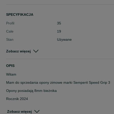
SPECYFIKACJA
Profil
35
Cale
19
Stan
Używane
Typ
Zimowe
Zobacz więcej
Pojazd
Osobowe
Szerokość
235
OPIS
Witam
Mam do sprzedania opony zimowe marki Semperit Speed Grip 3
Opony posiadają 8mm bieżnika
Rocznik 2024
Opony sprawdzone ciśnieniowo
Zobacz więcej