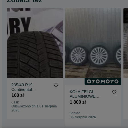
235/40 R19
Continental
KOŁA FELGI
ContiWinterContact
160 zł
ALUMINIOWE
TS830P
ALUFELGI FELGI
1 800 zł
Łask
BMW 7 OE styling
Odświeżono dnia 01 sierpnia
235 6775404
2026
Joniec
6775405 8,5j 9,5 x
06 sierpnia 2026
19&quot; 5x120 ET
25 OPONY ZIMOWE