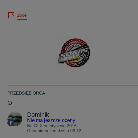
Cena dotyczy 2szt.
Zgłoś
Wystawiamy faktury VAT
Więcej informacji telefonicznie
Możliwość montażu u NAS w Łodzi ul Brzezińska 38 (teren stacji
kontroli pojazdów)
Możliwość wysyłki kurierem.
www.facebook.com/SerwisMimek
Zapraszam na nasze inne aukcje
Pozdrawiam
PRZEDSIĘBIORCA
Dominik
Nie ma jeszcze oceny
Na OLX od
stycznia 2016
Ostatnio online dziś o 06:12