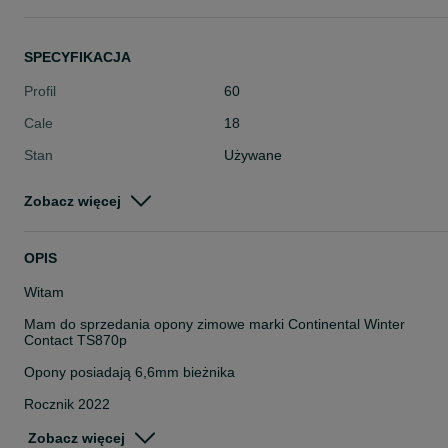
SPECYFIKACJA
Profil
60
Cale
18
Stan
Używane
Typ
Zimowe
Zobacz więcej
Pojazd
Osobowe
Szerokość
225
OPIS
Witam
Mam do sprzedania opony zimowe marki Continental Winter
Contact TS870p
Opony posiadają 6,6mm bieżnika
Rocznik 2022
Opony sprawdzone ciśnieniowo
Zobacz więcej