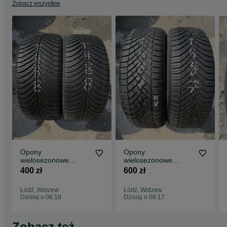
Zobacz wszystkie
Opony
Opony
wielosezonowe
wielosezonowe
225/40/18 Goodyear
215/55/18 Continental
400 zł
600 zł
2szt 7,6mm
2szt 7,2mm 25r
Łódź, Widzew
Łódź, Widzew
Dzisiaj o 06:18
Dzisiaj o 06:17
Zobacz też