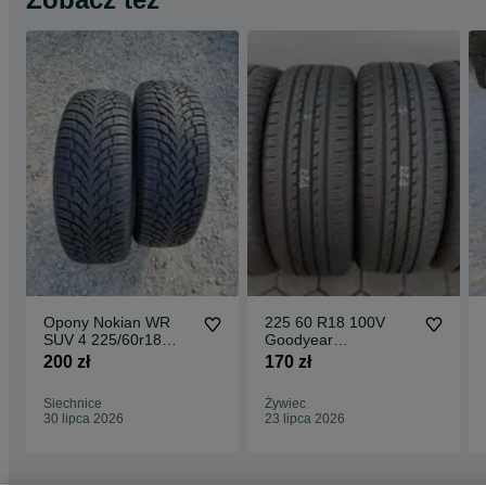
Opony Nokian WR
225 60 R18 100V
SUV 4 225/60r18
Goodyear
(104H) XL
EfficientGrip SUV
200 zł
170 zł
Siechnice
Żywiec
30 lipca 2026
23 lipca 2026