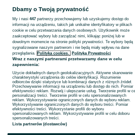
Dbamy o Twoją prywatność
Strona główna
Motoryzacja
Opony i Felgi
Opony
Opony - Łódzkie
Opony 
Łódź
Opony - Widzew
My i nasi
447
partnerzy przechowujemy lub uzyskujemy dostęp do
informacji na urządzeniu, takich jak unikalne identyfikatory w plikach
KATEGORIA
cookie w celu przetwarzania danych osobowych. Użytkownik może
zaakceptować wybory lub zarządzać nimi, klikając poniżej lub w
dowolnym momencie na stronie polityki prywatności. Te wybory będą
ID:
1044522288
Wyświetlenia: 
sygnalizowane naszym partnerom i nie będą miały wpływu na dane
przeglądania.
Polityka cookies,
Polityka Prywatności
Wraz z naszymi partnerami przetwarzamy dane w celu
Zadzwoń / SMS
Wyślij wiadomość
zapewnienia:
Użycie dokładnych danych geolokalizacyjnych. Aktywne skanowanie
charakterystyki urządzenia do celów identyfikacji. Rozumienie
odbiorców dzięki statystyce lub kombinacji danych z różnych źródeł.
Przechowywanie informacji na urządzeniu lub dostęp do nich. Pomiar
efektywności reklam. Rozwój i ulepszanie usług. Tworzenie profili w c
personalizacji treści. Tworzenie profili w celu spersonalizowanych
reklam. Wykorzystywanie ograniczonych danych do wyboru reklam.
Wykorzystywanie ograniczonych danych do wyboru treści. Pomiar
efektywności treści. Wykorzystanie profili do wyboru
spersonalizowanych reklam. Wykorzystywanie profili w celu doboru
spersonalizowanych treści.
Lista partnerów (dostawców)