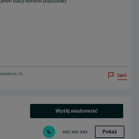
eren stacji kontroli pojazdów)
wietlenia: 61
Zgłoś
Wyślij wiadomość
Pokaż
xxx xxx xxx