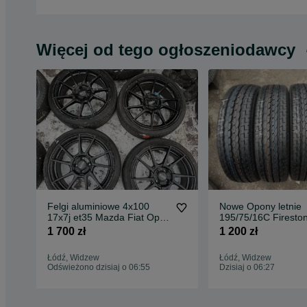
Więcej od tego ogłoszeniodawcy
Felgi aluminiowe 4x100
Nowe Opony letnie
17x7j et35 Mazda Fiat Opel
195/75/16C Firesto
Toyota
Vanhawk 2 4szt
1 700 zł
1 200 zł
Łódź, Widzew
Łódź, Widzew
Odświeżono dzisiaj o 06:55
Dzisiaj o 06:27