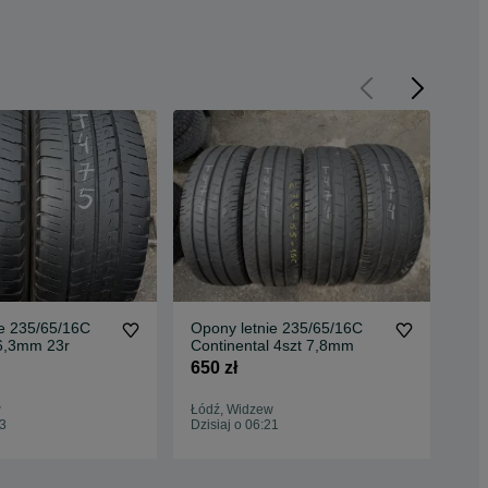
ie 235/65/16C
Opony letnie 235/65/16C
Op
 6,3mm 23r
Continental 4szt 7,8mm
225
22r
650 zł
350
w
Łódź, Widzew
Łód
23
Dzisiaj o 06:21
Dzis