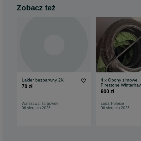
Zobacz też
Lakier bezbarwny 2K
4 x Opony zimowe
Firestone Winterha
70 zł
225/50R18 99V
900 zł
Warszawa, Targówek
Łódź, Polesie
06 sierpnia 2026
06 sierpnia 2026