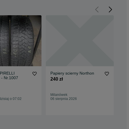
PIRELLI
Papiery scierny Northon
Spr
 - Nr.1007
240 zł
5 5
Milanówek
Ryp
isiaj o 07:02
06 sierpnia 2026
21 