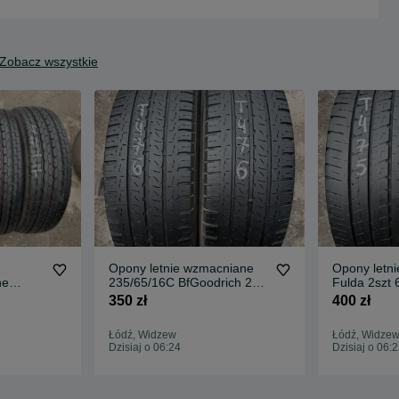
Zobacz wszystkie
Opony letnie wzmacniane
Opony letn
ne
235/65/16C BfGoodrich 2szt
Fulda 2szt
6mm
350 zł
400 zł
Łódź, Widzew
Łódź, Widze
Dzisiaj o 06:24
Dzisiaj o 06: