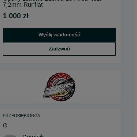
7,2mm Runflat
1 000 zł
Wyślij wiadomość
Zadzwoń
PRZEDSIĘBIORCA