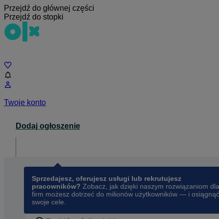
Przejdź do głównej części
Przejdź do stopki
Czat
Twoje konto
Dodaj ogłoszenie
Dla biznesu
opens in a new tab
Sprzedajesz, oferujesz usługi lub rekrutujesz
pracowników?
Zobacz, jak dzięki naszym rozwiązaniom dl
firm możesz dotrzeć do milionów użytkowników — i osiągną
swoje cele.