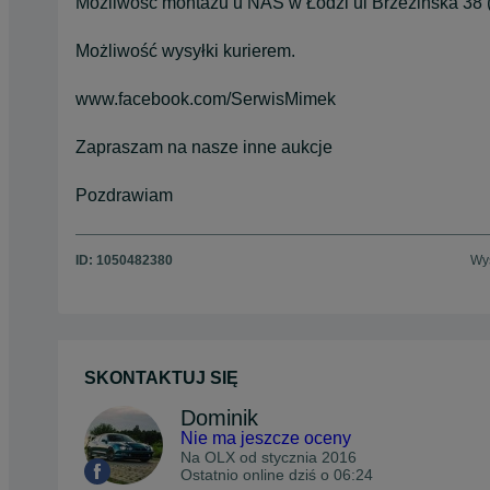
Możliwość montażu u NAS w Łodzi ul Brzezińska 38 (t
Możliwość wysyłki kurierem.
www.facebook.com/SerwisMimek
Zapraszam na nasze inne aukcje
Pozdrawiam
ID:
1050482380
Wyś
SKONTAKTUJ SIĘ
Dominik
Nie ma jeszcze oceny
Na OLX od
stycznia 2016
Ostatnio online dziś o 06:24