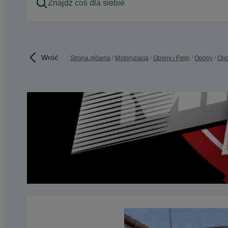
Wróć
Strona główna
Motoryzacja
Opony i Felgi
Opony
Opo