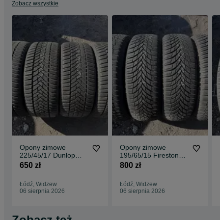
Zobacz wszystkie
Opony zimowe
Opony zimowe
225/45/17 Dunlop
195/65/15 Firestone
4szt 7,3mm
4szt 7,6 mm 2024r
650 zł
800 zł
Łódź, Widzew
Łódź, Widzew
06 sierpnia 2026
06 sierpnia 2026
Zobacz też