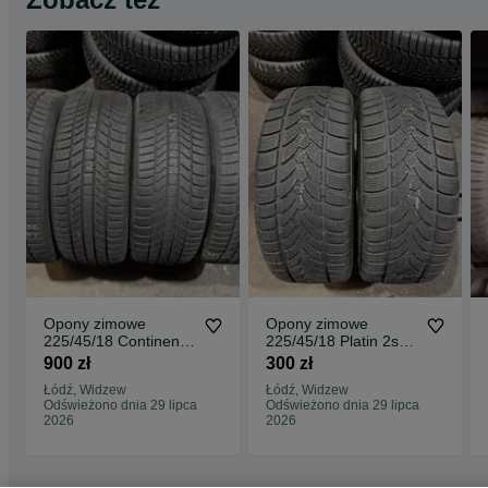
Opony zimowe
Opony zimowe
225/45/18 Continental
225/45/18 Platin 2szt
4szt 7,8mm 24r
6mm
900 zł
300 zł
Łódź, Widzew
Łódź, Widzew
Odświeżono dnia 29 lipca
Odświeżono dnia 29 lipca
2026
2026