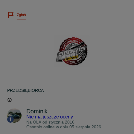
Cena dotyczy 2szt.
Zgłoś
Wystawiamy faktury VAT
Więcej informacji telefonicznie
Możliwość montażu u NAS w Łodzi ul Brzezińska 38 (teren stacji
kontroli pojazdów)
Możliwość wysyłki kurierem.
www.facebook.com/SerwisMimek
Zapraszam na nasze inne aukcje
Pozdrawiam
PRZEDSIĘBIORCA
Dominik
Nie ma jeszcze oceny
Na OLX od
stycznia 2016
Ostatnio online w dniu 05 sierpnia 2026