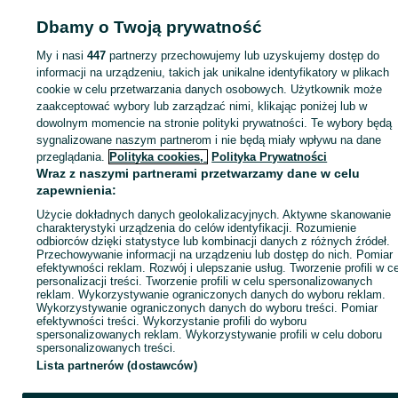
Dbamy o Twoją prywatność
Strona główna
Motoryzacja
Opony i Felgi
Opony
Opony - Łódzkie
Opony 
Łódź
Opony - Widzew
My i nasi
447
partnerzy przechowujemy lub uzyskujemy dostęp do
informacji na urządzeniu, takich jak unikalne identyfikatory w plikach
KATEGORIA
cookie w celu przetwarzania danych osobowych. Użytkownik może
zaakceptować wybory lub zarządzać nimi, klikając poniżej lub w
dowolnym momencie na stronie polityki prywatności. Te wybory będą
ID:
1052086896
Wyświetlenia:
sygnalizowane naszym partnerom i nie będą miały wpływu na dane
przeglądania.
Polityka cookies,
Polityka Prywatności
Wraz z naszymi partnerami przetwarzamy dane w celu
Zadzwoń / SMS
Wyślij wiadomość
zapewnienia:
Użycie dokładnych danych geolokalizacyjnych. Aktywne skanowanie
charakterystyki urządzenia do celów identyfikacji. Rozumienie
odbiorców dzięki statystyce lub kombinacji danych z różnych źródeł.
Przechowywanie informacji na urządzeniu lub dostęp do nich. Pomiar
efektywności reklam. Rozwój i ulepszanie usług. Tworzenie profili w c
personalizacji treści. Tworzenie profili w celu spersonalizowanych
reklam. Wykorzystywanie ograniczonych danych do wyboru reklam.
Wykorzystywanie ograniczonych danych do wyboru treści. Pomiar
efektywności treści. Wykorzystanie profili do wyboru
spersonalizowanych reklam. Wykorzystywanie profili w celu doboru
spersonalizowanych treści.
Lista partnerów (dostawców)