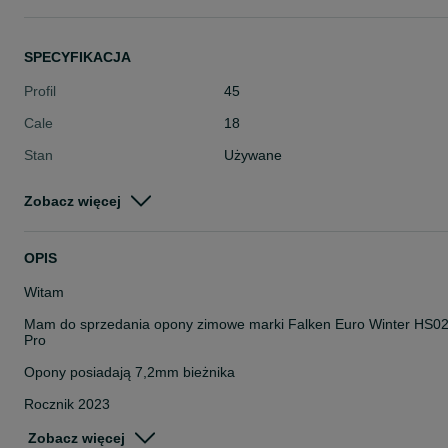
SPECYFIKACJA
Profil
45
Cale
18
Stan
Używane
Typ
Zimowe
Zobacz więcej
Pojazd
Osobowe
Szerokość
225
OPIS
Witam
Mam do sprzedania opony zimowe marki Falken Euro Winter HS0
Pro
Opony posiadają 7,2mm bieżnika
Rocznik 2023
Opony sprawdzone ciśnieniowo
Zobacz więcej