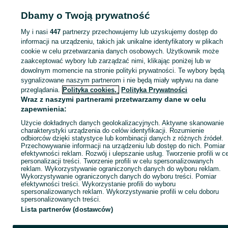
Dbamy o Twoją prywatność
Strona główna
Motoryzacja
Opony i Felgi
Opony
Opony - Łódzkie
Opony 
Łódź
Opony - Widzew
My i nasi
447
partnerzy przechowujemy lub uzyskujemy dostęp do
informacji na urządzeniu, takich jak unikalne identyfikatory w plikach
KATEGORIA
cookie w celu przetwarzania danych osobowych. Użytkownik może
zaakceptować wybory lub zarządzać nimi, klikając poniżej lub w
dowolnym momencie na stronie polityki prywatności. Te wybory będą
ID:
1044521610
Wyświetlenia: 1
sygnalizowane naszym partnerom i nie będą miały wpływu na dane
przeglądania.
Polityka cookies,
Polityka Prywatności
Wraz z naszymi partnerami przetwarzamy dane w celu
Zadzwoń / SMS
Wyślij wiadomość
zapewnienia:
Użycie dokładnych danych geolokalizacyjnych. Aktywne skanowanie
charakterystyki urządzenia do celów identyfikacji. Rozumienie
odbiorców dzięki statystyce lub kombinacji danych z różnych źródeł.
Przechowywanie informacji na urządzeniu lub dostęp do nich. Pomiar
efektywności reklam. Rozwój i ulepszanie usług. Tworzenie profili w c
personalizacji treści. Tworzenie profili w celu spersonalizowanych
reklam. Wykorzystywanie ograniczonych danych do wyboru reklam.
Wykorzystywanie ograniczonych danych do wyboru treści. Pomiar
efektywności treści. Wykorzystanie profili do wyboru
spersonalizowanych reklam. Wykorzystywanie profili w celu doboru
spersonalizowanych treści.
Lista partnerów (dostawców)