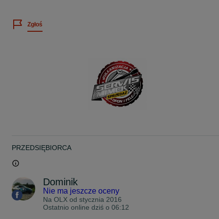
Cena dotyczy 4szt
Wystawiamy faktury VAT
Zgłoś
Więcej informacji telefonicznie
Możliwość montażu u NAS w Łodzi ul Brzezińska 38 (teren stacji
kontroli pojazdów)
Możliwość wysyłki kurierem.
www.facebook.com/SerwisMimek
Zapraszam na nasze inne aukcje
Pozdrawiam
PRZEDSIĘBIORCA
Dominik
Nie ma jeszcze oceny
Na OLX od
stycznia 2016
Ostatnio online dziś o 06:12