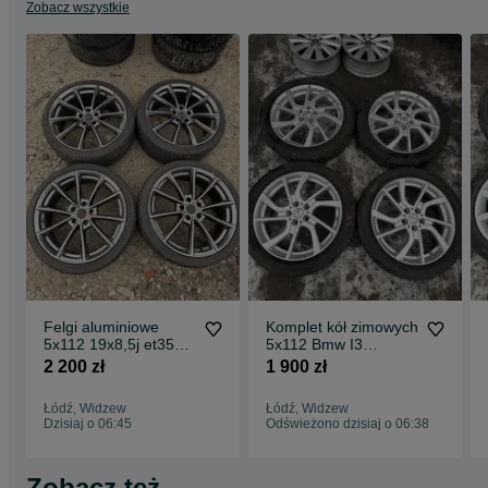
Zobacz wszystkie
Felgi aluminiowe
Komplet kół zimowych
5x112 19x8,5j et35
5x112 Bmw I3
Audi Vw Skoda
155/70/19
2 200 zł
1 900 zł
Mercedes
Bridgestone
Łódź, Widzew
Łódź, Widzew
Dzisiaj o 06:45
Odświeżono dzisiaj o 06:38
Zobacz też