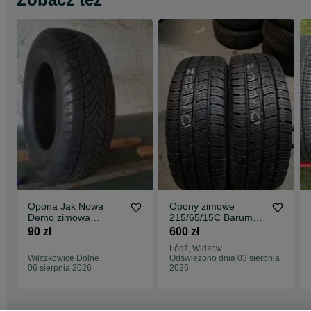
Opona Jak Nowa
Opony zimowe
Demo zimowa
215/65/15C Barum
215/65R15 9,6mm
2szt 10mm 2022r
90 zł
600 zł
Maxxis Presa Snow
Łódź, Widzew
Wilczkowice Dolne
Odświeżono dnia 03 sierpnia
06 sierpnia 2026
2026