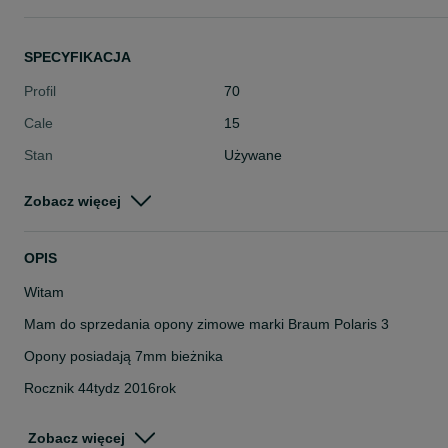
SPECYFIKACJA
Profil
70
Cale
15
Stan
Używane
Typ
Zimowe
Zobacz więcej
Pojazd
Osobowe
Szerokość
205
OPIS
Witam
Mam do sprzedania opony zimowe marki Braum Polaris 3
Opony posiadają 7mm bieżnika
Rocznik 44tydz 2016rok
Opony sprawdzone ciśnieniowo
Zobacz więcej