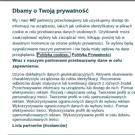
Dbamy o Twoją prywatność
Strona główna
Motoryzacja
Opony i Felgi
Opony
Opony - Łódzkie
Opony 
Łódź
Opony - Widzew
My i nasi
447
partnerzy przechowujemy lub uzyskujemy dostęp do
informacji na urządzeniu, takich jak unikalne identyfikatory w plikach
KATEGORIA
cookie w celu przetwarzania danych osobowych. Użytkownik może
zaakceptować wybory lub zarządzać nimi, klikając poniżej lub w
dowolnym momencie na stronie polityki prywatności. Te wybory będą
ID:
1044520902
Wyświetlenia: 
sygnalizowane naszym partnerom i nie będą miały wpływu na dane
przeglądania.
Polityka cookies,
Polityka Prywatności
Wraz z naszymi partnerami przetwarzamy dane w celu
Zadzwoń / SMS
Wyślij wiadomość
zapewnienia:
Użycie dokładnych danych geolokalizacyjnych. Aktywne skanowanie
charakterystyki urządzenia do celów identyfikacji. Rozumienie
odbiorców dzięki statystyce lub kombinacji danych z różnych źródeł.
Przechowywanie informacji na urządzeniu lub dostęp do nich. Pomiar
efektywności reklam. Rozwój i ulepszanie usług. Tworzenie profili w c
personalizacji treści. Tworzenie profili w celu spersonalizowanych
reklam. Wykorzystywanie ograniczonych danych do wyboru reklam.
Wykorzystywanie ograniczonych danych do wyboru treści. Pomiar
efektywności treści. Wykorzystanie profili do wyboru
spersonalizowanych reklam. Wykorzystywanie profili w celu doboru
spersonalizowanych treści.
Lista partnerów (dostawców)