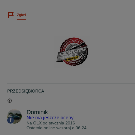
Cena dotyczy 2szt Zostały tylko 2 szt
Wystawiamy faktury VAT
Zgłoś
Więcej informacji telefonicznie
Możliwość montażu u NAS w Łodzi ul Brzezińska 38 (teren stacji
kontroli pojazdów)
Możliwość wysyłki kurierem.
www.facebook.com/SerwisMimek
Zapraszam na nasze inne aukcje
Pozdrawiam
PRZEDSIĘBIORCA
Dominik
Nie ma jeszcze oceny
Na OLX od
stycznia 2016
Ostatnio online wczoraj o 06:24