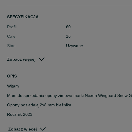
SPECYFIKACJA
Profil
60
Cale
16
Stan
Używane
Typ
Zimowe
Zobacz więcej
Pojazd
Osobowe
Szerokość
195
OPIS
Witam
Mam do sprzedania opony zimowe marki Nexen Winguard Snow 
Opony posiadają 2x8 mm bieżnika
Rocznik 2023
Opony sprawdzone ciśnieniowo
Zobacz więcej