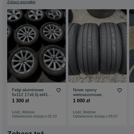
Zobacz wszystkie
Felgi aluminiowe
Nowe opony
5x112 17x6,5j et41
wielosezonowe
Vw Skoda Seat Audi
185/55/16 Hankook
1 300 zł
1 000 zł
ION 4szt 2025
Łódź, Widzew
Łódź, Widzew
Odświeżono dzisiaj o 05:10
Odświeżono dzisiaj o 05:07
Zobacz też