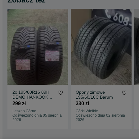
2x 195/60R16 89H
Opony zimowe
DEMO HANKOOK
195/60/16C Barum
WINTER I*cept RS2
299 zł
330 zł
opona zimowa M+S
Leszno Górne
Górki Wielkie
3PMSF
Odświeżono dnia 05 sierpnia
Odświeżono dnia 02 sierpnia
2026
2026