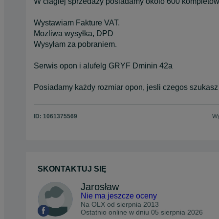
W ciaglej sprzedazy posiadamy okolo 600 kompletów 
Wystawiam Fakture VAT.
Mozliwa wysyłka, DPD
Wysyłam za pobraniem.
Serwis opon i alufelg GRYF Dminin 42a
Posiadamy każdy rozmiar opon, jesli czegos szuka
ID:
1061375569
Wy
SKONTAKTUJ SIĘ
Jarosław
Nie ma jeszcze oceny
Na OLX od
sierpnia 2013
Ostatnio online w dniu 05 sierpnia 2026