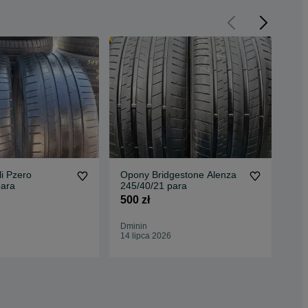
li Pzero
Opony Bridgestone Alenza
Opo
para
245/40/21 para
275
500 zł
1 4
Dminin
Dmi
14 lipca 2026
17 