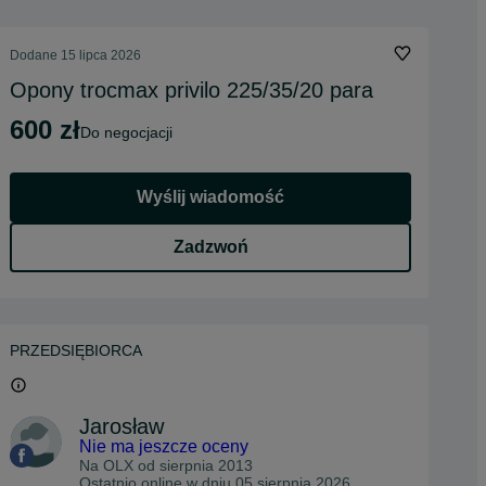
Dodane
15 lipca 2026
Opony trocmax privilo 225/35/20 para
600 zł
do negocjacji
Wyślij wiadomość
Zadzwoń
PRZEDSIĘBIORCA
Jarosław
Nie ma jeszcze oceny
Na OLX od
sierpnia 2013
Ostatnio online w dniu 05 sierpnia 2026