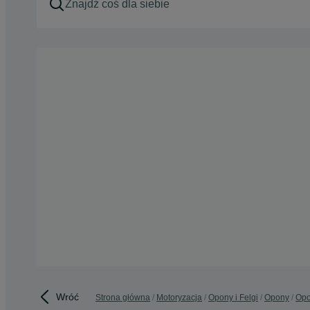
Wróć
Strona główna
Motoryzacja
Opony i Felgi
Opony
Opo