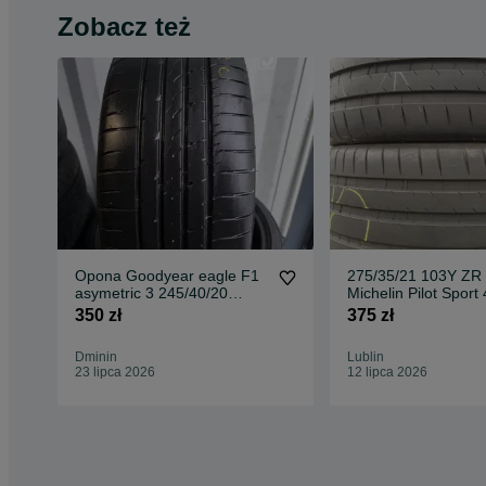
Zobacz też
Opona Goodyear eagle F1
275/35/21 103Y ZR
asymetric 3 245/40/20
Michelin Pilot Sport 
pojedynka
350 zł
375 zł
Dminin
Lublin
23 lipca 2026
12 lipca 2026