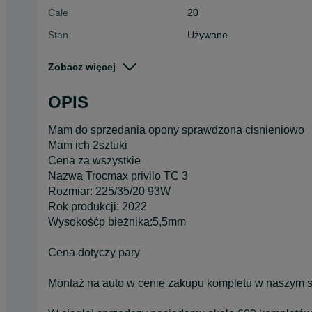
Cale
20
Stan
Używane
Typ
Letnie
Zobacz więcej
Pojazd
Osobowe
OPIS
Szerokość
225
Mam do sprzedania opony sprawdzona cisnieniowo
Mam ich 2sztuki
Cena za wszystkie
Nazwa Trocmax privilo TC 3
Rozmiar: 225/35/20 93W
Rok produkcji: 2022
Wysokośćp bieżnika:5,5mm
Cena dotyczy pary
Montaż na auto w cenie zakupu kompletu w naszym s