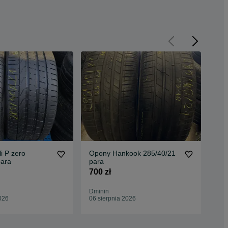
i P zero
Opony Hankook 285/40/21
Opo
para
para
HP 
700 zł
1 0
Dminin
Dmi
026
06 sierpnia 2026
06 