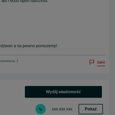
alu i 6000 opon lato/zima.
sz dzwon a na pewno pomozemy!
świetlenia: 3
Zgłoś
Wyślij wiadomość
Pokaż
xxx xxx xxx