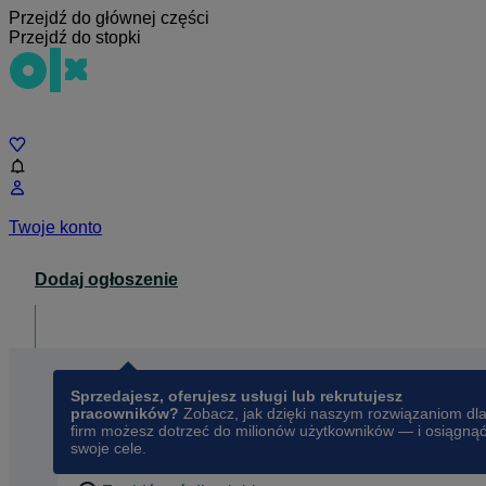
Przejdź do głównej części
Przejdź do stopki
Czat
Twoje konto
Dodaj ogłoszenie
Dla biznesu
opens in a new tab
Sprzedajesz, oferujesz usługi lub rekrutujesz
pracowników?
Zobacz, jak dzięki naszym rozwiązaniom dl
firm możesz dotrzeć do milionów użytkowników — i osiągną
swoje cele.