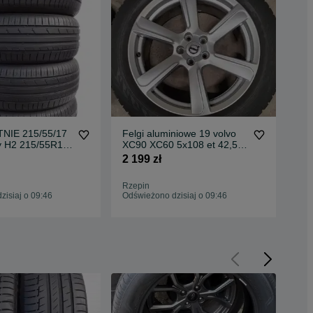
NIE 215/55/17
Felgi aluminiowe 19 volvo
Bfg
gy H2 215/55R17
XC90 XC60 5x108 et 42,5
225
x 6 -6,7mm
oryginalne VAT 23
225
2 199 zł
169
Rzepin
Rze
isiaj o 09:46
Odświeżono dzisiaj o 09:46
Odś