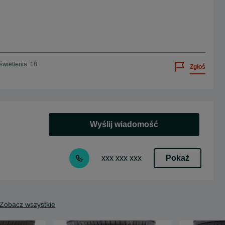
wietlenia: 18
Zgłoś
Wyślij wiadomość
Pokaż
xxx xxx xxx
Zobacz wszystkie