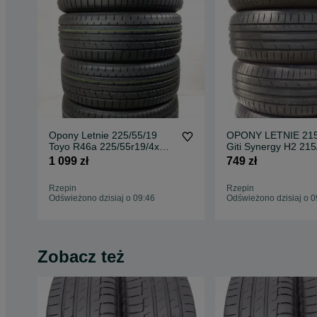
Opony Letnie 225/55/19
OPONY LETNIE 215
Toyo R46a 225/55r19/4x
Giti Synergy H2 21
nowe demo 8mm 2021
4x 2024r 4xNowe 
1 099 zł
749 zł
Vat23
Rzepin
Rzepin
Odświeżono dzisiaj o 09:46
Odświeżono dzisiaj o 0
Zobacz też