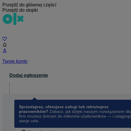
Przejdź do głównej części
Przejdź do stopki
Czat
Twoje konto
Dodaj ogłoszenie
Dla biznesu
opens in a new tab
Sprzedajesz, oferujesz usługi lub rekrutujesz
pracowników?
Zobacz, jak dzięki naszym rozwiązaniom dl
firm możesz dotrzeć do milionów użytkowników — i osiągną
swoje cele.