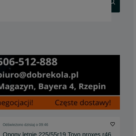
Szukaj
Odświeżono dzisiaj o 09:46
Opony letnie 225/55r19 Toyo proxes r46