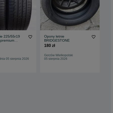
ie 225/55r19
Opony letnie
opo
l premium
BRIDGESTONE
r46
25/55/19 2 szt.
-7
180 zł
899
Gorzów Wielkopolski
Rze
nia 05 sierpnia 2026
05 sierpnia 2026
31 