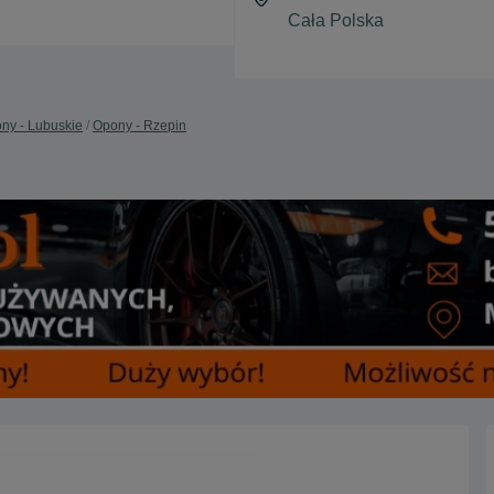
ny - Lubuskie
Opony - Rzepin