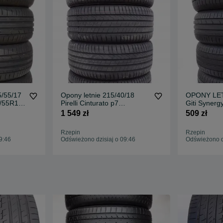
/55/17
Opony letnie 215/40/18
OPONY LET
5/55R17
Pirelli Cinturato p7
Giti Syner
Demo
215/40r18 4x nowe demo
4x 2023r 4
1 549 zł
509 zł
2025r
Rzepin
Rzepin
9:46
Odświeżono dzisiaj o 09:46
Odświeżono dz