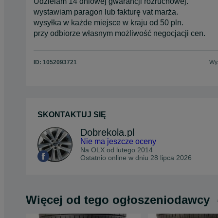
Udzielam 14 dniowej gwarancji rozruchowej.
wystawiam paragon lub fakturę vat marża.
wysyłka w każde miejsce w kraju od 50 pln.
przy odbiorze własnym możliwość negocjacji cen.
ID:
1052093721
Wyś
SKONTAKTUJ SIĘ
Dobrekola.pl
Nie ma jeszcze oceny
Na OLX od
lutego 2014
Ostatnio online w dniu 28 lipca 2026
Więcej od tego ogłoszeniodawcy