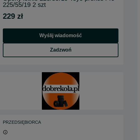
225/55/19 2 szt
229 zł
Wyślij wiadomość
Zadzwoń
PRZEDSIĘBIORCA