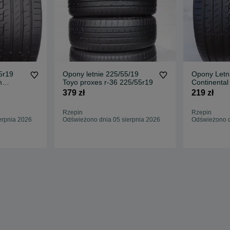
5r19
Opony letnie 225/55/19
Opony Letn
m
Toyo proxes r-36 225/55r19
Continenta
contact 6 2
379 zł
219 zł
Rzepin
Rzepin
erpnia 2026
Odświeżono dnia 05 sierpnia 2026
Odświeżono d