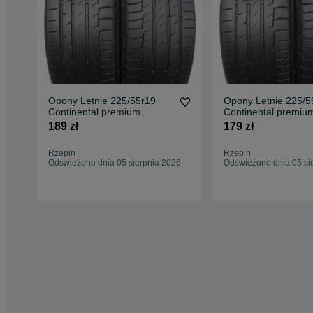
Opony Letnie 225/55r19
Opony Letnie 225/5
Continental premium
Continental premiu
contact 6 225/55/19 2x
contact 6 225/55/19
189 zł
179 zł
2019r
Rzepin
Rzepin
Odświeżono dnia 05 sierpnia 2026
Odświeżono dnia 05 si