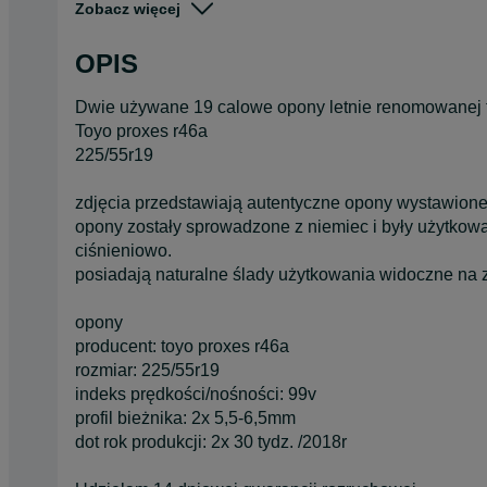
Zobacz więcej
Pojazd
Osobowe
OPIS
Szerokość
225
Dwie używane 19 calowe opony letnie renomowanej 
Toyo proxes r46a
225/55r19
zdjęcia przedstawiają autentyczne opony wystawione w 
opony zostały sprowadzone z niemiec i były użytkow
ciśnieniowo.
posiadają naturalne ślady użytkowania widoczne na 
opony
producent: toyo proxes r46a
rozmiar: 225/55r19
indeks prędkości/nośności: 99v
profil bieżnika: 2x 5,5-6,5mm
dot rok produkcji: 2x 30 tydz. /2018r