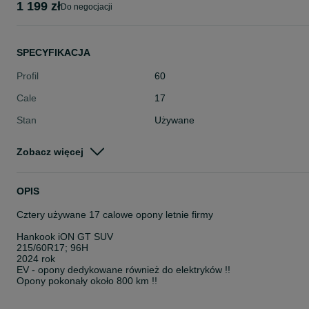
1 199 zł
do negocjacji
SPECYFIKACJA
Profil
60
Cale
17
Stan
Używane
Typ
Letnie
Zobacz więcej
Pojazd
Osobowe
Szerokość
215
OPIS
Cztery używane 17 calowe opony letnie firmy
Hankook iON GT SUV
215/60R17; 96H
2024 rok
EV - opony dedykowane również do elektryków !!
Opony pokonały około 800 km !!
Zdjęcia przedstawiają autentyczne opony wystawione w aukcji ! rea