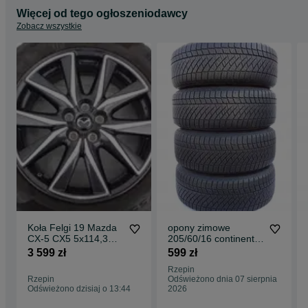
Więcej od tego ogłoszeniodawcy
Zobacz wszystkie
Koła Felgi 19 Mazda
opony zimowe
CX-5 CX5 5x114,3
205/60/16 continental
Oryginalne czujniki
contiviking 6
3 599 zł
599 zł
opony letnie Pirelli
205/60r16 4x 6 -8mm
Rzepin
225/55/19 z 2024
Rzepin
Odświeżono dnia 07 sierpnia
Odświeżono dzisiaj o 13:44
2026