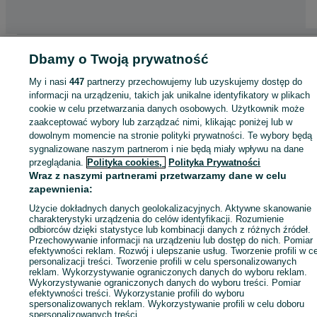
Strona główna
Motoryzacja
Opony i Felgi
Opony
Opony - Lubuskie
Opon
Dbamy o Twoją prywatność
- Rzepin
My i nasi
447
partnerzy przechowujemy lub uzyskujemy dostęp do
informacji na urządzeniu, takich jak unikalne identyfikatory w plikach
KATEGORIA
cookie w celu przetwarzania danych osobowych. Użytkownik może
zaakceptować wybory lub zarządzać nimi, klikając poniżej lub w
dowolnym momencie na stronie polityki prywatności. Te wybory będą
ID:
1060638213
Wyświetlenia:
sygnalizowane naszym partnerom i nie będą miały wpływu na dane
przeglądania.
Polityka cookies,
Polityka Prywatności
Wraz z naszymi partnerami przetwarzamy dane w celu
Zadzwoń / SMS
Wyślij wiadomość
zapewnienia:
Użycie dokładnych danych geolokalizacyjnych. Aktywne skanowanie
charakterystyki urządzenia do celów identyfikacji. Rozumienie
odbiorców dzięki statystyce lub kombinacji danych z różnych źródeł.
Przechowywanie informacji na urządzeniu lub dostęp do nich. Pomiar
efektywności reklam. Rozwój i ulepszanie usług. Tworzenie profili w c
personalizacji treści. Tworzenie profili w celu spersonalizowanych
reklam. Wykorzystywanie ograniczonych danych do wyboru reklam.
Wykorzystywanie ograniczonych danych do wyboru treści. Pomiar
efektywności treści. Wykorzystanie profili do wyboru
spersonalizowanych reklam. Wykorzystywanie profili w celu doboru
spersonalizowanych treści.