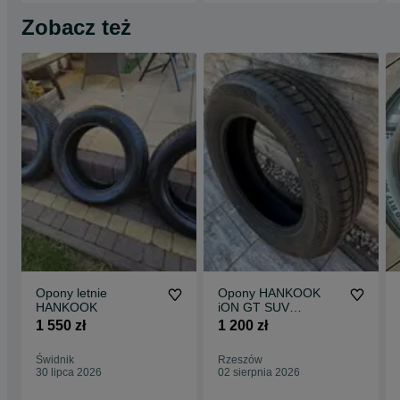
Zobacz też
Opony letnie
Opony HANKOOK
HANKOOK
iON GT SUV
215/60/R17 -4szt
1 550 zł
1 200 zł
Świdnik
Rzeszów
30 lipca 2026
02 sierpnia 2026