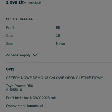
1 099 zł
do negocjacji
SPECYFIKACJA
Profil
55
Cale
18
Stan
Nowe
Typ
Letnie
Zobacz więcej
Pojazd
Osobowe
Szerokość
215
OPIS
CZTERY NOWE DEMO 18 CALOWE OPONY LETNIE FIRMY
Toyo Proxes R56
215/55/18
Profil bieżnika: NOWY 2023 rok
Opony marki japońskiej.