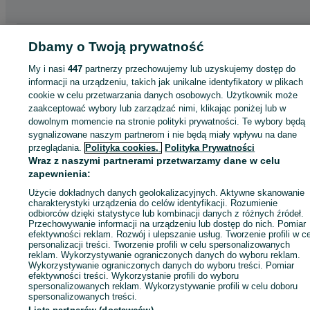
Strona główna
Motoryzacja
Opony i Felgi
Opony
Opony - Lubuskie
Opon
Dbamy o Twoją prywatność
- Rzepin
My i nasi
447
partnerzy przechowujemy lub uzyskujemy dostęp do
informacji na urządzeniu, takich jak unikalne identyfikatory w plikach
KATEGORIA
cookie w celu przetwarzania danych osobowych. Użytkownik może
zaakceptować wybory lub zarządzać nimi, klikając poniżej lub w
dowolnym momencie na stronie polityki prywatności. Te wybory będą
ID:
936644095
Wyświetlenia: 
sygnalizowane naszym partnerom i nie będą miały wpływu na dane
przeglądania.
Polityka cookies,
Polityka Prywatności
Wraz z naszymi partnerami przetwarzamy dane w celu
Zadzwoń / SMS
Wyślij wiadomość
zapewnienia:
Użycie dokładnych danych geolokalizacyjnych. Aktywne skanowanie
charakterystyki urządzenia do celów identyfikacji. Rozumienie
odbiorców dzięki statystyce lub kombinacji danych z różnych źródeł.
Przechowywanie informacji na urządzeniu lub dostęp do nich. Pomiar
efektywności reklam. Rozwój i ulepszanie usług. Tworzenie profili w c
personalizacji treści. Tworzenie profili w celu spersonalizowanych
reklam. Wykorzystywanie ograniczonych danych do wyboru reklam.
Wykorzystywanie ograniczonych danych do wyboru treści. Pomiar
efektywności treści. Wykorzystanie profili do wyboru
spersonalizowanych reklam. Wykorzystywanie profili w celu doboru
spersonalizowanych treści.