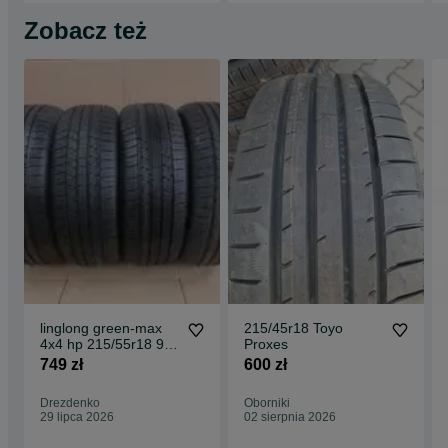
Zobacz też
linglong green-max
215/45r18 Toyo
4x4 hp 215/55r18 95
Proxes
v
749 zł
600 zł
Drezdenko
Oborniki
29 lipca 2026
02 sierpnia 2026