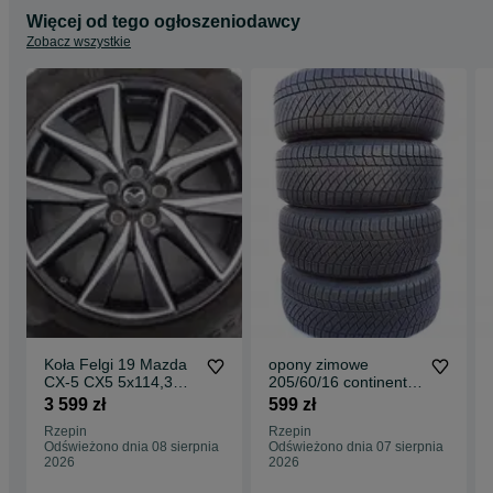
Więcej od tego ogłoszeniodawcy
Zobacz wszystkie
Koła Felgi 19 Mazda
opony zimowe
CX-5 CX5 5x114,3
205/60/16 continental
Oryginalne czujniki
contiviking 6
3 599 zł
599 zł
opony letnie Pirelli
205/60r16 4x 6 -8mm
Rzepin
Rzepin
225/55/19 z 2024
Odświeżono dnia 08 sierpnia
Odświeżono dnia 07 sierpnia
2026
2026