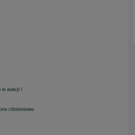
w aukcji !
one ciśnieniowo