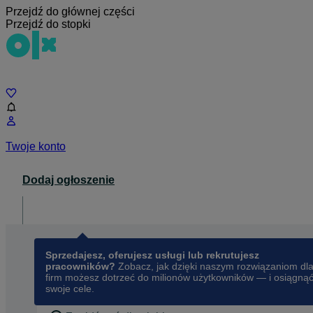
Przejdź do głównej części
Przejdź do stopki
Czat
Twoje konto
Dodaj ogłoszenie
Dla biznesu
opens in a new tab
Sprzedajesz, oferujesz usługi lub rekrutujesz
pracowników?
Zobacz, jak dzięki naszym rozwiązaniom dl
firm możesz dotrzeć do milionów użytkowników — i osiągną
swoje cele.