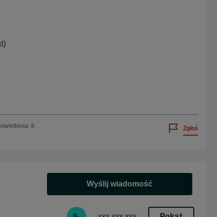
l)
świetlenia: 8
Zgłoś
Wyślij wiadomość
Pokaż
xxx xxx xxx