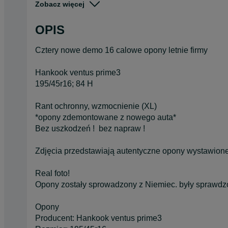
Zobacz więcej
Pojazd
Osobowe
OPIS
Szerokość
195
Cztery nowe demo 16 calowe opony letnie firmy
Hankook ventus prime3
195/45r16; 84 H
Rant ochronny, wzmocnienie (XL)
*opony zdemontowane z nowego auta*
Bez uszkodzeń ! bez napraw !
Zdjęcia przedstawiają autentyczne opony wystawione 
Real foto!
Opony zostały sprowadzony z Niemiec. były sprawdz
Opony
Producent: Hankook ventus prime3