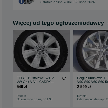
Ostatnio online w dniu 28 lipca 2026
Więcej od tego ogłoszeniodawcy
FELGI 16 stalowe 5x112
Felgi aluminiowe 18
VW Golf V VIII CADDY
V90 S90 V60 S60 5
Touran T-Roc Kołpaki
Oryginalne ET42 V
549 zł
2 599 zł
oryginalne
Rzepin
Rzepin
Odświeżono dzisiaj o 11:38
Odświeżono dzisiaj o 1