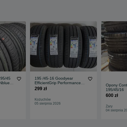
195/45
195 /45-16 Goodyear
Nblue
EfficientGrip Performance
Opony Cont
84V xl 2026
299 zł
195/45/16
600 zł
Kożuchów
05 sierpnia 2026
Żary
04 sierpnia 2