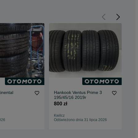
Opo
Nex
inental
Hankook Ventus Prime 3
19
200
195/45/16 2019r
No
800 zł
Koż
28 
Kwilcz
026
Odświeżono dnia 31 lipca 2026