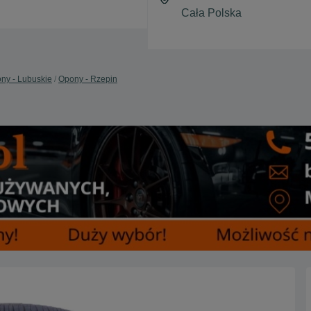
ny - Lubuskie
Opony - Rzepin