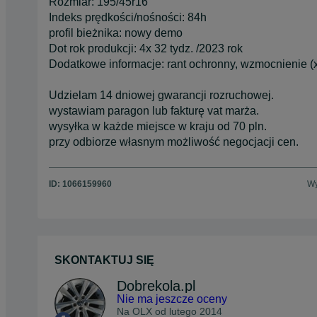
Rozmiar: 195/45r16
Indeks prędkości/nośności: 84h
profil bieżnika: nowy demo
Dot rok produkcji: 4x 32 tydz. /2023 rok
Dodatkowe informacje: rant ochronny, wzmocnienie (x
Udzielam 14 dniowej gwarancji rozruchowej.
wystawiam paragon lub fakturę vat marża.
wysyłka w każde miejsce w kraju od 70 pln.
przy odbiorze własnym możliwość negocjacji cen.
ID:
1066159960
Wy
SKONTAKTUJ SIĘ
Dobrekola.pl
Nie ma jeszcze oceny
Na OLX od
lutego 2014