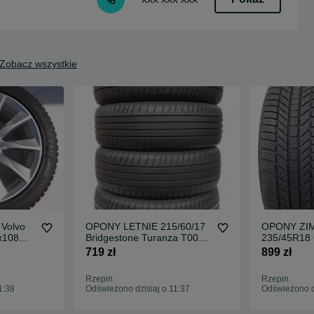
Zobacz wszystkie
 Volvo
OPONY LETNIE 215/60/17
OPONY ZI
x108
Bridgestone Turanza T005
235/45R18 
AT23
215/60R17 4x 2023r 6,5
Winter Con
719 zł
899 zł
-6,7
235/45/18 
Rzepin
Rzepin
1:38
Odświeżono dzisiaj o 11:37
Odświeżono dz