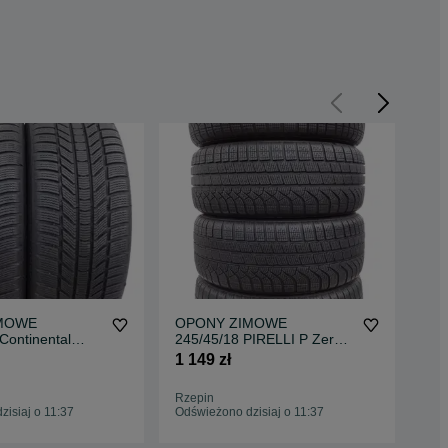
MOWE
OPONY ZIMOWE
OP
Continental
245/45/18 PIRELLI P Zero
CO
tact TS870P
245/45R18 2024r 6,2
6 
1 149 zł
1 0
2x2025 VAT23
-7,3mm
Rzepin
Rze
isiaj o 11:37
Odświeżono dzisiaj o 11:37
Odś