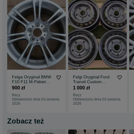
Felga Oryginał BMW
Felgi Oryginał Ford
F10 F11 M-Pakiet
Transit Custom
8Jx18 ET30 5x120
Tourneo Nugget
900 zł
1 000 zł
Nowa
6,5x16 ET60 5x160
Recz
Recz
Odświeżono dnia 03 sierpnia
Odświeżono dnia 03 sierpnia
2026
2026
Zobacz też