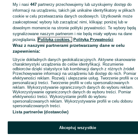
Zachodniopomorskie
Opony - Recz
My i nasi
447
partnerzy przechowujemy lub uzyskujemy dostęp do
informacji na urządzeniu, takich jak unikalne identyfikatory w plikach
cookie w celu przetwarzania danych osobowych. Użytkownik może
KATEGORIA
zaakceptować wybory lub zarządzać nimi, klikając poniżej lub w
dowolnym momencie na stronie polityki prywatności. Te wybory będą
ID:
1059370485
Wyświetlenia:
sygnalizowane naszym partnerom i nie będą miały wpływu na dane
przeglądania.
Polityka cookies,
Polityka Prywatności
Wraz z naszymi partnerami przetwarzamy dane w celu
Zadzwoń / SMS
Wyślij wiadomość
zapewnienia:
Użycie dokładnych danych geolokalizacyjnych. Aktywne skanowanie
charakterystyki urządzenia do celów identyfikacji. Rozumienie
odbiorców dzięki statystyce lub kombinacji danych z różnych źródeł.
Przechowywanie informacji na urządzeniu lub dostęp do nich. Pomiar
efektywności reklam. Rozwój i ulepszanie usług. Tworzenie profili w c
personalizacji treści. Tworzenie profili w celu spersonalizowanych
reklam. Wykorzystywanie ograniczonych danych do wyboru reklam.
Wykorzystywanie ograniczonych danych do wyboru treści. Pomiar
efektywności treści. Wykorzystanie profili do wyboru
spersonalizowanych reklam. Wykorzystywanie profili w celu doboru
spersonalizowanych treści.
Lista partnerów (dostawców)
Akceptuj wszystkie