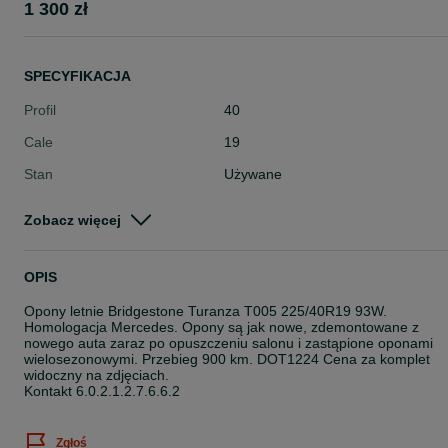
1 300 zł
SPECYFIKACJA
Profil
40
Cale
19
Stan
Używane
Typ
Letnie
Zobacz więcej
Pojazd
Osobowe
Szerokość
225
OPIS
Opony letnie Bridgestone Turanza T005 225/40R19 93W.
Homologacja Mercedes. Opony są jak nowe, zdemontowane z
nowego auta zaraz po opuszczeniu salonu i zastąpione oponami
wielosezonowymi. Przebieg 900 km. DOT1224 Cena za komplet
widoczny na zdjęciach.
Kontakt 6.0.2.1.2.7.6.6.2
Zgłoś