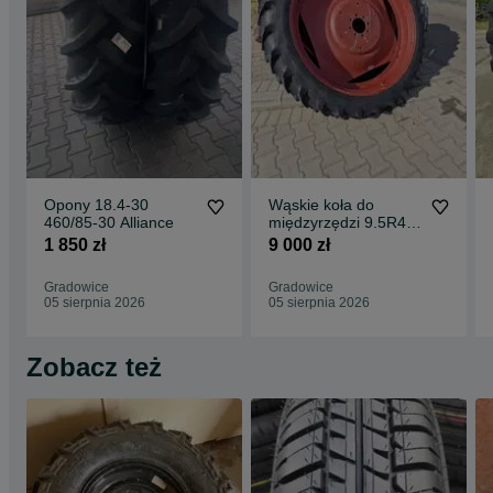
Opony 18.4-30
Wąskie koła do
460/85-30 Alliance
międzyrzędzi 9.5R48
9.5-36
1 850 zł
9 000 zł
Gradowice
Gradowice
05 sierpnia 2026
05 sierpnia 2026
Zobacz też