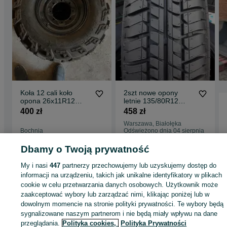
Koła 12 cali koło
2szt nowe opony
opona 26x11R12
letnie 135/80R12
26x11-12 NOWE
Dębica Passio
400 zł
458 zł
Warszawa
Warszawa, Białołęka
Bochnia
Odświeżono dnia 04 sierpnia
31 lipca 2026
2026
Dbamy o Twoją prywatność
My i nasi
447
partnerzy przechowujemy lub uzyskujemy dostęp do
informacji na urządzeniu, takich jak unikalne identyfikatory w plikach
Strona główna
Rolnictwo
Opony rolnicze
Opony rolnicze - Wielkopolskie
cookie w celu przetwarzania danych osobowych. Użytkownik może
Opony rolnicze - Gradowice
zaakceptować wybory lub zarządzać nimi, klikając poniżej lub w
dowolnym momencie na stronie polityki prywatności. Te wybory będą
sygnalizowane naszym partnerom i nie będą miały wpływu na dane
KATEGORIA
przeglądania.
Polityka cookies,
Polityka Prywatności