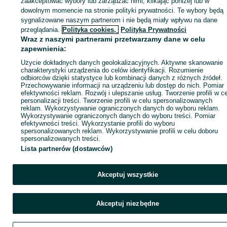
zaakceptować wybory lub zarządzać nimi, klikając poniżej lub w
dowolnym momencie na stronie polityki prywatności. Te wybory będą
sygnalizowane naszym partnerom i nie będą miały wpływu na dane
ID:
1064249207
Wyświetlenia: 
przeglądania.
Polityka cookies,
Polityka Prywatności
Wraz z naszymi partnerami przetwarzamy dane w celu
zapewnienia:
Zadzwoń / SMS
Wyślij wiadomość
Użycie dokładnych danych geolokalizacyjnych. Aktywne skanowanie
charakterystyki urządzenia do celów identyfikacji. Rozumienie
odbiorców dzięki statystyce lub kombinacji danych z różnych źródeł.
Przechowywanie informacji na urządzeniu lub dostęp do nich. Pomiar
efektywności reklam. Rozwój i ulepszanie usług. Tworzenie profili w c
personalizacji treści. Tworzenie profili w celu spersonalizowanych
reklam. Wykorzystywanie ograniczonych danych do wyboru reklam.
Wykorzystywanie ograniczonych danych do wyboru treści. Pomiar
efektywności treści. Wykorzystanie profili do wyboru
spersonalizowanych reklam. Wykorzystywanie profili w celu doboru
spersonalizowanych treści.
Lista partnerów (dostawców)
Akceptuj wszystkie
Akceptuj niezbędne