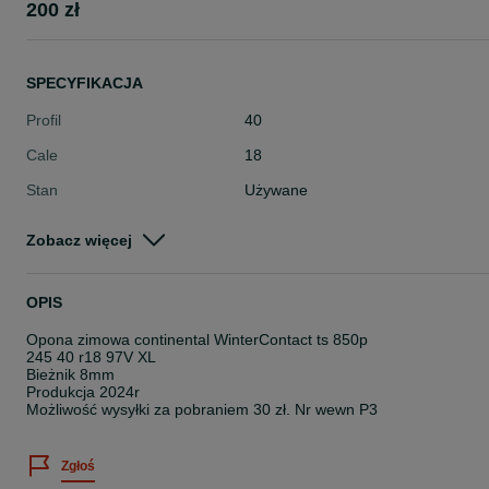
200 zł
SPECYFIKACJA
Profil
40
Cale
18
Stan
Używane
Typ
Zimowe
Zobacz więcej
Pojazd
Osobowe
Szerokość
245
OPIS
Opona zimowa continental WinterContact ts 850p
245 40 r18 97V XL
Bieżnik 8mm
Produkcja 2024r
Możliwość wysyłki za pobraniem 30 zł. Nr wewn P3
Zgłoś