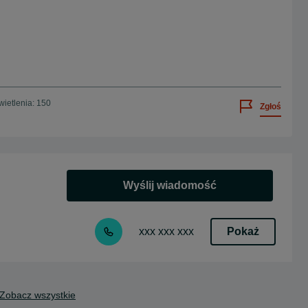
ietlenia: 150
Zgłoś
Wyślij wiadomość
Pokaż
xxx xxx xxx
Zobacz wszystkie