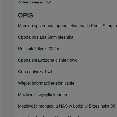
Zobacz więcej
Pojazd
Osobowe
OPIS
Szerokość
255
Mam do sprzedania opone letnia marki Pirelli Scorpi
Opona posiada 6mm bieżnika
Rocznik 26tydz 2021rok
Opona sprawdzona ciśnieniowo
Cena dotyczy 1szt.
Więcej informacji telefonicznie
Możliwość wysyłki kurierem
Możliwość montażu u NAS w Łodzi ul Brzezińska 38