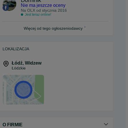
Dominik
Nie ma jeszcze oceny
Na OLX od
stycznia 2016
Jest teraz online!
Więcej od tego ogłoszeniodawcy
LOKALIZACJA
Łódź
,
Widzew
Łódzkie
O FIRMIE