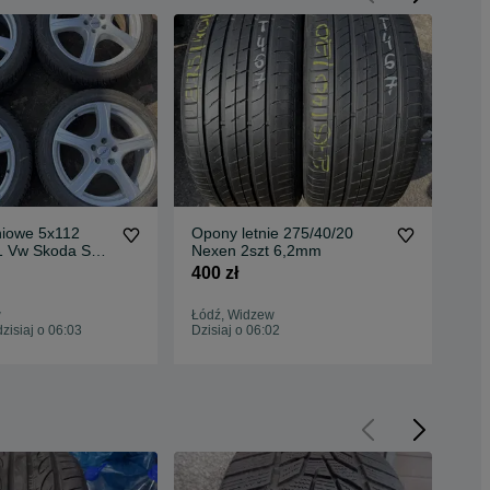
niowe 5x112
Opony letnie 275/40/20
Fel
51 Vw Skoda Seat
Nexen 2szt 6,2mm
16x
400 zł
1 5
w
Łódź, Widzew
Łód
isiaj o 06:03
Dzisiaj o 06:02
Odś