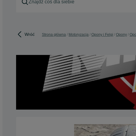
Wróć
Strona główna
Motoryzacja
Opony i Felgi
Opony
Opo