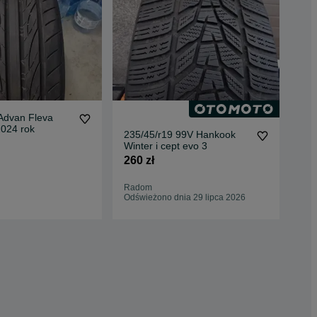
dvan Fleva
Koł
2024 rok
Con
235/45/r19 99V Hankook
VW
2 2
Winter i cept evo 3
260 zł
Łód
27 
Radom
Odświeżono dnia 29 lipca 2026