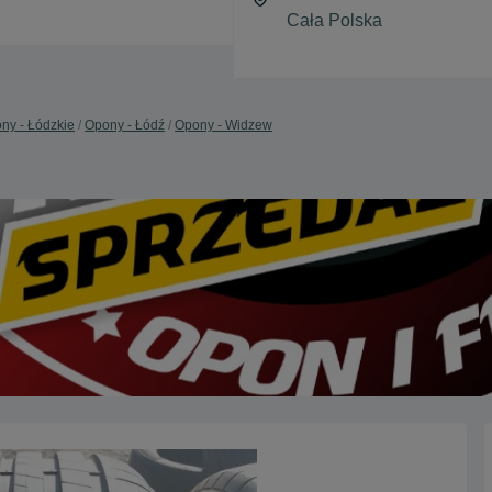
ny - Łódzkie
Opony - Łódź
Opony - Widzew