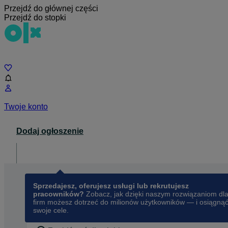
Przejdź do głównej części
Przejdź do stopki
Czat
Twoje konto
Dodaj ogłoszenie
Dla biznesu
opens in a new tab
Sprzedajesz, oferujesz usługi lub rekrutujesz
pracowników?
Zobacz, jak dzięki naszym rozwiązaniom dl
firm możesz dotrzeć do milionów użytkowników — i osiągną
swoje cele.