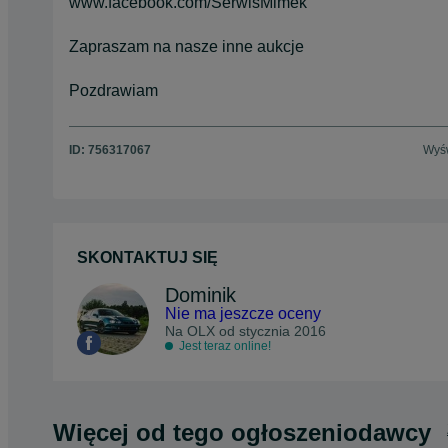
www.facebook.com/SerwisMimek
Zapraszam na nasze inne aukcje
Pozdrawiam
ID:
756317067
Wyśw
SKONTAKTUJ SIĘ
Dominik
Nie ma jeszcze oceny
Na OLX od
stycznia 2016
Jest teraz online!
Więcej od tego ogłoszeniodawcy