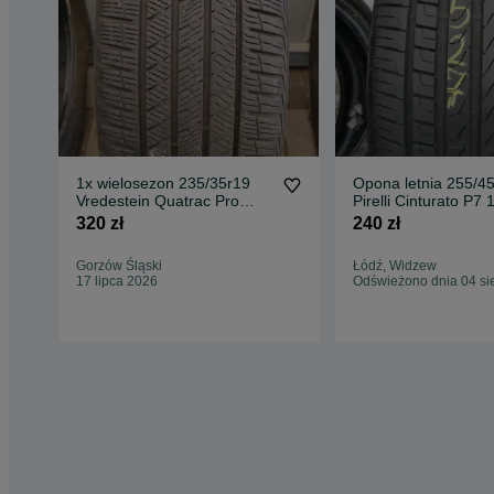
1x wielosezon 235/35r19
Opona letnia 255/4
Vredestein Quatrac Pro
Pirelli Cinturato P7 
235/35-19 całoroczna
6,3mm
320 zł
240 zł
Gorzów Śląski
Łódź, Widzew
17 lipca 2026
Odświeżono dnia 04 si