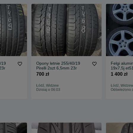
/19
Opony letnie 255/40/19
Felgi alumi
23r
Pirelli 2szt 6,5mm 23r
19x7,5j et
Audi
700 zł
1 400 zł
Łódź, Widzew
Łódź, Widze
Dzisiaj o 06:03
Odświeżono dz