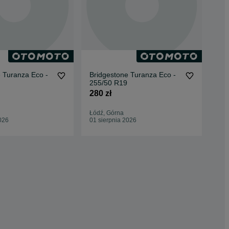
 Turanza Eco -
Bridgestone Turanza Eco -
Bri
255/50 R19
Spo
280 zł
270
Łódź, Górna
Łód
026
01 sierpnia 2026
Odś