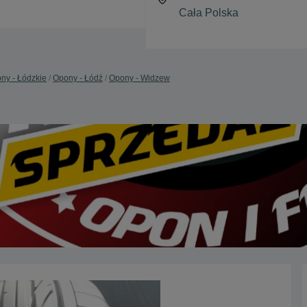
ny - Łódzkie
Opony - Łódź
Opony - Widzew