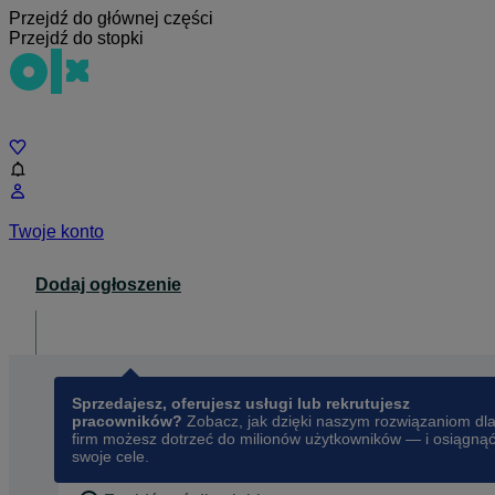
Przejdź do głównej części
Przejdź do stopki
Czat
Twoje konto
Dodaj ogłoszenie
Dla biznesu
opens in a new tab
Sprzedajesz, oferujesz usługi lub rekrutujesz
pracowników?
Zobacz, jak dzięki naszym rozwiązaniom dl
firm możesz dotrzeć do milionów użytkowników — i osiągną
swoje cele.