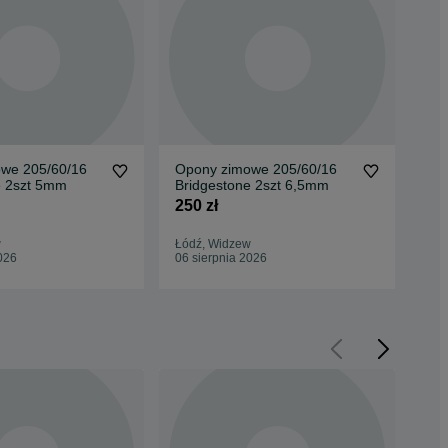
we 205/60/16
Opony zimowe 205/60/16
Op
e 2szt 5mm
Bridgestone 2szt 6,5mm
Bri
250 zł
250
w
Łódź, Widzew
Łód
026
06 sierpnia 2026
06 