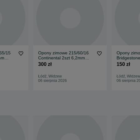
65/15
Opony zimowe 215/60/16
Opony zimo
 mm
Continental 2szt 6,2mm
Bridgeston
2020r
300 zł
150 zł
Łódź, Widzew
Łódź, Widze
06 sierpnia 2026
06 sierpnia 2