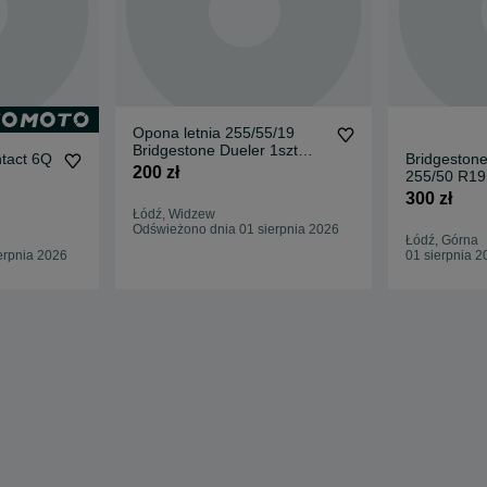
Opona letnia 255/55/19
Bridgestone Dueler 1szt
ntact 6Q
Bridgestone
111Y XL 2020r 6mm
200 zł
255/50 R19
300 zł
Łódź, Widzew
Odświeżono dnia 01 sierpnia 2026
Łódź, Górna
erpnia 2026
01 sierpnia 2