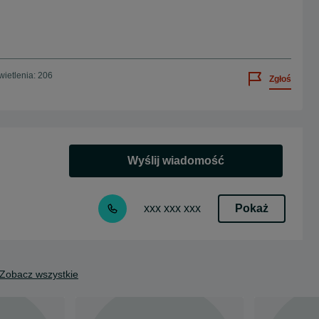
ietlenia: 206
Zgłoś
Wyślij wiadomość
Pokaż
xxx xxx xxx
Zobacz wszystkie