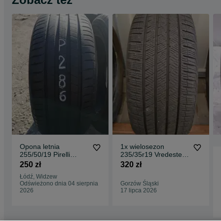
Opona letnia
1x wielosezon
255/50/19 Pirelli
235/35r19 Vredestein
Scorpion 1szt 6mm
Quatrac Pro 235/35-
250 zł
320 zł
2021r
19 całoroczna
Łódź, Widzew
Odświeżono dnia 04 sierpnia
Gorzów Śląski
2026
17 lipca 2026