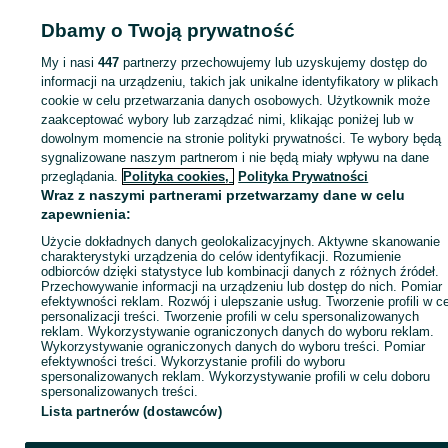
Dbamy o Twoją prywatność
Strona główna
Motoryzacja
Opony i Felgi
Opony
Opony - Łódzkie
Opony 
Łódź
Opony - Widzew
My i nasi
447
partnerzy przechowujemy lub uzyskujemy dostęp do
informacji na urządzeniu, takich jak unikalne identyfikatory w plikach
KATEGORIA
cookie w celu przetwarzania danych osobowych. Użytkownik może
zaakceptować wybory lub zarządzać nimi, klikając poniżej lub w
dowolnym momencie na stronie polityki prywatności. Te wybory będą
ID:
814043503
Wyświetlenia: 
sygnalizowane naszym partnerom i nie będą miały wpływu na dane
przeglądania.
Polityka cookies,
Polityka Prywatności
Wraz z naszymi partnerami przetwarzamy dane w celu
Zadzwoń / SMS
Wyślij wiadomość
zapewnienia:
Użycie dokładnych danych geolokalizacyjnych. Aktywne skanowanie
charakterystyki urządzenia do celów identyfikacji. Rozumienie
odbiorców dzięki statystyce lub kombinacji danych z różnych źródeł.
Przechowywanie informacji na urządzeniu lub dostęp do nich. Pomiar
efektywności reklam. Rozwój i ulepszanie usług. Tworzenie profili w c
personalizacji treści. Tworzenie profili w celu spersonalizowanych
reklam. Wykorzystywanie ograniczonych danych do wyboru reklam.
Wykorzystywanie ograniczonych danych do wyboru treści. Pomiar
efektywności treści. Wykorzystanie profili do wyboru
spersonalizowanych reklam. Wykorzystywanie profili w celu doboru
spersonalizowanych treści.
Lista partnerów (dostawców)