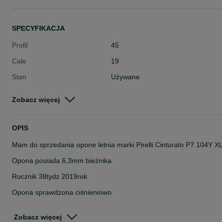
SPECYFIKACJA
Profil
45
Cale
19
Stan
Używane
Typ
Letnie
Zobacz więcej
Pojazd
Osobowe
Szerokość
255
OPIS
Mam do sprzedania opone letnia marki Pirelli Cinturato P7 104Y X
Opona posiada 6,3mm bieżnika
Rocznik 38tydz 2019rok
Opona sprawdzona ciśnieniowo
Cena dotyczy 1szt.
Zobacz więcej