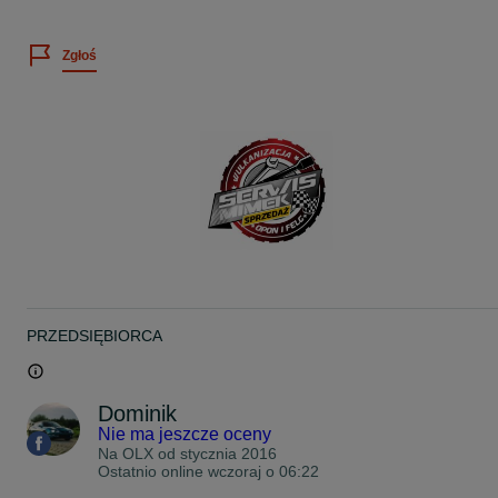
Więcej informacji telefonicznie
Możliwość montażu u NAS w Łodzi ul Brzezińska 38
Zgłoś
Możliwość wysyłki kurierem.
www.facebook.com/SerwisMimek
Zapraszam na nasze inne aukcje
Pozdrawiam
PRZEDSIĘBIORCA
Dominik
Nie ma jeszcze oceny
Na OLX od
stycznia 2016
Ostatnio online wczoraj o 06:22