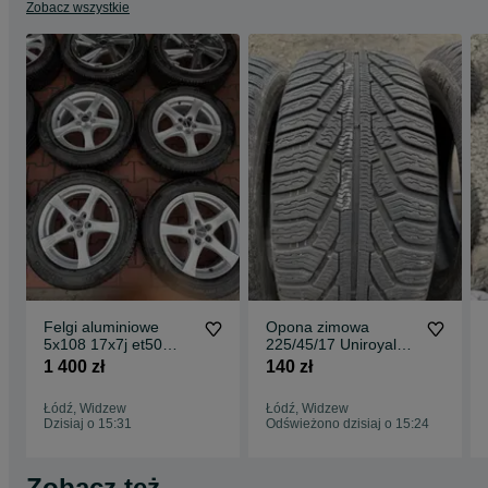
Zobacz wszystkie
Felgi aluminiowe
Opona zimowa
5x108 17x7j et50
225/45/17 Uniroyal
Ford Volvo Peugeot
MS Plus 77 1szt
1 400 zł
140 zł
Citroen Opel Toyota
6,3mm
Łódź, Widzew
Łódź, Widzew
Dzisiaj o 15:31
Odświeżono dzisiaj o 15:24
Zobacz też