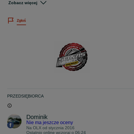
Cena dotyczy 1szt.
Zobacz więcej
Więcej informacji telefonicznie
Zgłoś
Możliwość wysyłki kurierem
Możliwość montażu u NAS w Łodzi ul Brzezińska 38
www.facebook.com/SerwisMimek
Zapraszam na nasze inne aukcje
Pozdrawiam
PRZEDSIĘBIORCA
Dominik
Nie ma jeszcze oceny
Na OLX od
stycznia 2016
Ostatnio online wczoraj o 06:24