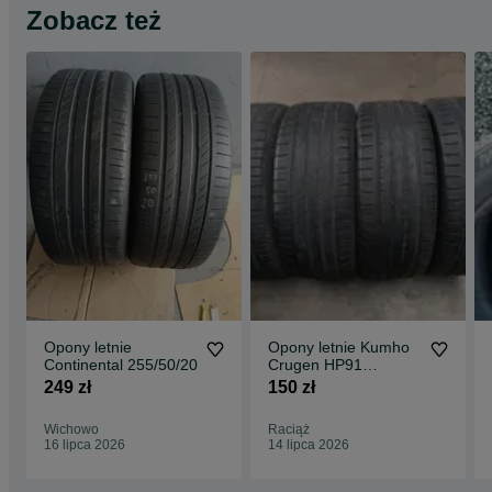
Zobacz też
Opony letnie
Opony letnie Kumho
Continental 255/50/20
Crugen HP91
255/45R20 105W
249 zł
150 zł
Wichowo
Raciąż
16 lipca 2026
14 lipca 2026