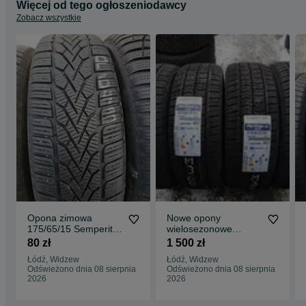
Więcej od tego ogłoszeniodawcy
Zobacz wszystkie
Opona zimowa
Nowe opony
175/65/15 Semperit
wielosezonowe
Speed Grip 2 1szt
215/65/15C Kumho
80 zł
1 500 zł
6,5mm
Portran 4S 4szt 2023r
Łódź, Widzew
Łódź, Widzew
Odświeżono dnia 08 sierpnia
Odświeżono dnia 08 sierpnia
2026
2026