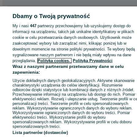
Strona główna
Motoryzacja
Opony i Felgi
Opony
Opony - Łódzkie
Opony 
Dbamy o Twoją prywatność
Łódź
Opony - Widzew
My i nasi
447
partnerzy przechowujemy lub uzyskujemy dostęp do
informacji na urządzeniu, takich jak unikalne identyfikatory w plikach
KATEGORIA
cookie w celu przetwarzania danych osobowych. Użytkownik może
zaakceptować wybory lub zarządzać nimi, klikając poniżej lub w
dowolnym momencie na stronie polityki prywatności. Te wybory będą
ID:
756317855
Wyświetlenia: 
sygnalizowane naszym partnerom i nie będą miały wpływu na dane
przeglądania.
Polityka cookies,
Polityka Prywatności
Wraz z naszymi partnerami przetwarzamy dane w celu
Zadzwoń / SMS
Wyślij wiadomość
zapewnienia:
Użycie dokładnych danych geolokalizacyjnych. Aktywne skanowanie
charakterystyki urządzenia do celów identyfikacji. Rozumienie
odbiorców dzięki statystyce lub kombinacji danych z różnych źródeł.
Przechowywanie informacji na urządzeniu lub dostęp do nich. Pomiar
efektywności reklam. Rozwój i ulepszanie usług. Tworzenie profili w c
personalizacji treści. Tworzenie profili w celu spersonalizowanych
reklam. Wykorzystywanie ograniczonych danych do wyboru reklam.
Wykorzystywanie ograniczonych danych do wyboru treści. Pomiar
efektywności treści. Wykorzystanie profili do wyboru
spersonalizowanych reklam. Wykorzystywanie profili w celu doboru
spersonalizowanych treści.
Lista partnerów (dostawców)