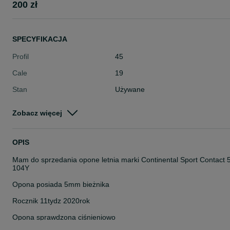
200 zł
SPECYFIKACJA
Profil
45
Cale
19
Stan
Używane
Typ
Letnie
Zobacz więcej
Pojazd
Osobowe
Szerokość
255
OPIS
Mam do sprzedania opone letnia marki Continental Sport Contact 
104Y
Opona posiada 5mm bieżnika
Rocznik 11tydz 2020rok
Opona sprawdzona ciśnieniowo