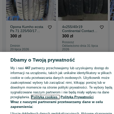
Opona Kumho ecsta
4x255/40r19
Ps 71 225/50/17
Continental Contact
pojedynka demo
sp
300 zł
300 zł
Rossosz
Dminin
Odświeżono dnia 31 lipca
20 lipca 2026
2026
Dbamy o Twoją prywatność
Strona główna
Motoryzacja
Opony i Felgi
Opony
Opony - Lubelskie
My i nasi
447
partnerzy przechowujemy lub uzyskujemy dostęp do
Opony - Dminin
informacji na urządzeniu, takich jak unikalne identyfikatory w plikach
cookie w celu przetwarzania danych osobowych. Użytkownik może
zaakceptować wybory lub zarządzać nimi, klikając poniżej lub w
KATEGORIA
dowolnym momencie na stronie polityki prywatności. Te wybory będą
sygnalizowane naszym partnerom i nie będą miały wpływu na dane
przeglądania.
Polityka cookies,
Polityka Prywatności
ID:
1067506662
Wyświetlenia: 
Wraz z naszymi partnerami przetwarzamy dane w celu
zapewnienia:
Zadzwoń / SMS
Wyślij wiadomość
Użycie dokładnych danych geolokalizacyjnych. Aktywne skanowanie