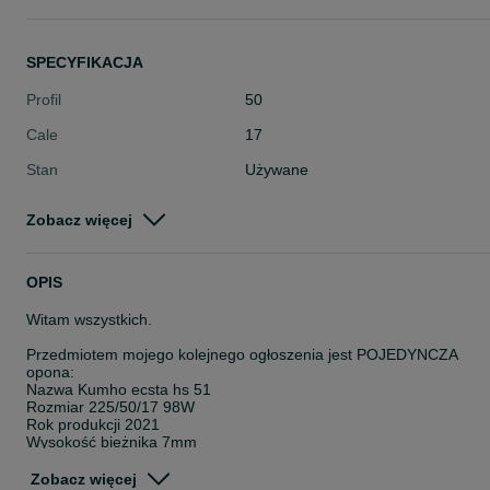
SPECYFIKACJA
Profil
50
Cale
17
Stan
Używane
Typ
Letnie
Zobacz więcej
Pojazd
Osobowe
Szerokość
225
OPIS
Witam wszystkich.
Przedmiotem mojego kolejnego ogłoszenia jest POJEDYNCZA
opona:
Nazwa Kumho ecsta hs 51
Rozmiar 225/50/17 98W
Rok produkcji 2021
Wysokość bieżnika 7mm
Podana cena jest za SZTUKĘ
Zobacz więcej