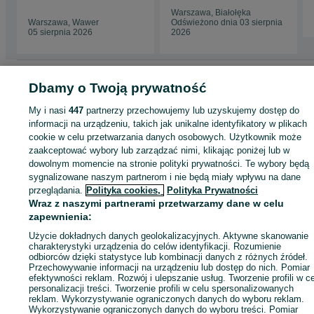
2018 r
Warszawa, Białołęka
Warszawa, Wawer
Odświeżono dnia 03 sierpnia
05 sierpnia 2026
2026
Strona główna
Motoryzacja
Opony i Felgi
Opony
Opony - Mazowieckie
Dbamy o Twoją prywatność
Opony - Warszawa
Opony - Ursus
My i nasi
447
partnerzy przechowujemy lub uzyskujemy dostęp do
informacji na urządzeniu, takich jak unikalne identyfikatory w plikach
KATEGORIA
cookie w celu przetwarzania danych osobowych. Użytkownik może
zaakceptować wybory lub zarządzać nimi, klikając poniżej lub w
dowolnym momencie na stronie polityki prywatności. Te wybory będą
ID:
559347469
Wyświetlenia: 19
sygnalizowane naszym partnerom i nie będą miały wpływu na dane
przeglądania.
Polityka cookies,
Polityka Prywatności
Zadzwoń / SMS
Wyślij wiadomość
Wraz z naszymi partnerami przetwarzamy dane w celu
zapewnienia:
Użycie dokładnych danych geolokalizacyjnych. Aktywne skanowanie
charakterystyki urządzenia do celów identyfikacji. Rozumienie
odbiorców dzięki statystyce lub kombinacji danych z różnych źródeł.
Przechowywanie informacji na urządzeniu lub dostęp do nich. Pomiar
efektywności reklam. Rozwój i ulepszanie usług. Tworzenie profili w c
personalizacji treści. Tworzenie profili w celu spersonalizowanych
reklam. Wykorzystywanie ograniczonych danych do wyboru reklam.
Wykorzystywanie ograniczonych danych do wyboru treści. Pomiar