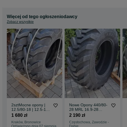
Więcej od tego ogłoszeniodawcy
Zobacz wszystkie
2sztMocne opony |
Nowe Opony 440/80-
12.5/80-18 | 12.5-18
28 MRL 16.9-28
MOCNE 12PR
16PR 440/80-28
1 680 zł
2 190 zł
Dostawa0zł
DOSTAWA0zŁ mocne
Kraków, Bronowice
Częstochowa, Zawodzie -
opony pobranie
Odświeżono dnia 07 sierpnia
Dąbie