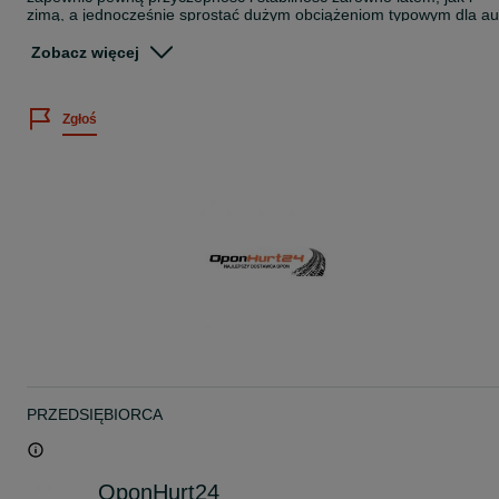
zimą, a jednocześnie sprostać dużym obciążeniom typowym dla au
użytkowych.
Zobacz więcej
Najważniejsze zalety:
Całoroczny bieżnik z licznymi lamelami zapewnia dobrą trakcję na
Zgłoś
mokrych, suchych oraz lekko zaśnieżonych drogach.
Wzmocniona konstrukcja dostawcza (C / LT) gwarantuje większą
nośność i odporność na uszkodzenia.
Stabilne prowadzenie dzięki sztywnej budowie barków opony, co je
istotne przy pełnym załadunku.
Efektywne odprowadzanie wody redukuje ryzyko aquaplaningu i
poprawia bezpieczeństwo w deszczu.
Dłuższa żywotność – równomierne ścieranie i odporna mieszanka
gumy czynią oponę ekonomiczną dla firm i kierowców prywatnych.
Wysoki komfort jazdy, niska emisja hałasu i pewne prowadzenie
przez cały rok.
PRZEDSIĘBIORCA
Dla kogo jest ta opona?
Opona 215/70R15C SW613 109/107R GOODRIDEidealnie sprawd
się dla:
OponHurt24