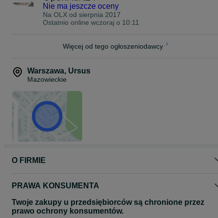
Nie ma jeszcze oceny
firm kurierskich i transportowych,
Na OLX od
sierpnia 2017
właścicieli busów do przewozu towarów lub osób,
Ostatnio online wczoraj o 10:11
flot firmowych,
Więcej od tego ogłoszeniodawcy
kierowców oczekujących całorocznej niezawodności bez
konieczności sezonowej wymiany opon.
Warszawa
,
Ursus
PROMOCJA – DARMOWA DOSTAWA OD 4 SZTUK!
Mazowieckie
Przy zakupie minimum 4 sztuk tych opon otrzymujesz wysyłkę
GRATIS na terenie całej Polski.
To świetna okazja dla firm oraz kierowców kompletujących pełny
zestaw.
Zamówienia przyjmujemy telefonicznie i poprzez wiadomość:
5 7 6 4 2 4 6 3 7
O FIRMIE
PRAWA KONSUMENTA
Twoje zakupy u przedsiębiorców są chronione przez
prawo ochrony konsumentów.