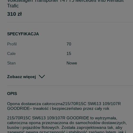
Volkswagen Transporter T4 / T5 Mercedes Vito Renault
Trafic
310 zł
SPECYFIKACJA
Profil
70
Cale
15
Stan
Nowe
Typ
Całoroczne
Zobacz więcej
Pojazd
Dostawcze
Szerokość
215
OPIS
Opona dostawcza całoroczna215/70R15C SW613 109/107R
GOODRIDE– trwałość i bezpieczeństwo przez cały rok
215/70R15C SW613 109/107R GOODRIDE to wytrzymała,
całoroczna opona przeznaczona do samochodów dostawczych,
busów i pojazdów flotowych. Została zaprojektowana tak, aby
zapewnić pewną przyczepność i stabilność zarówno latem, jak i