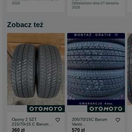
dostawa 0zł
2026
Odświeżono dnia 07 sierpnia
2026
Zobacz też
Opony 2 SZT
205/70/15C Barum
215/70r15 C Barum
Vanis
snowanis 2 zimowe
2_8,5mm_2szt_(297)
360 zł
570 zł