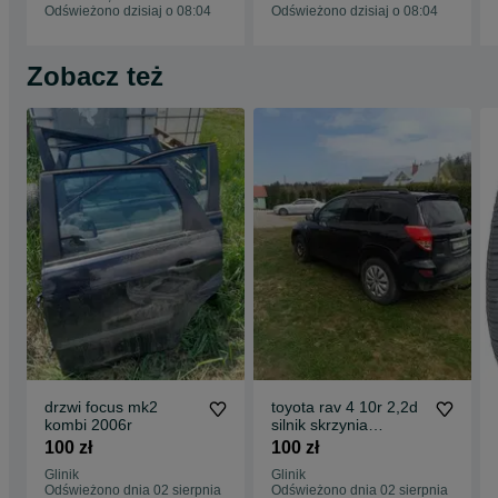
Odświeżono dzisiaj o 08:04
Odświeżono dzisiaj o 08:04
Zobacz też
drzwi focus mk2
toyota rav 4 10r 2,2d
kombi 2006r
silnik skrzynia
reduktor wał turbo
100 zł
100 zł
wtrysk
Glinik
Glinik
Odświeżono dnia 02 sierpnia
Odświeżono dnia 02 sierpnia