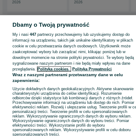
2026
2026
Strona główna
Motoryzacja
Opony i Felgi
Opony
Opony - Podkarpackie
Dbamy o Twoją prywatność
Opony - Ropczyce
My i nasi
447
partnerzy przechowujemy lub uzyskujemy dostęp do
informacji na urządzeniu, takich jak unikalne identyfikatory w plikach
KATEGORIA
cookie w celu przetwarzania danych osobowych. Użytkownik może
zaakceptować wybory lub zarządzać nimi, klikając poniżej lub w
dowolnym momencie na stronie polityki prywatności. Te wybory będą
ID:
942451650
Wyświetlenia: 1
sygnalizowane naszym partnerom i nie będą miały wpływu na dane
przeglądania.
Polityka cookies,
Polityka Prywatności
Wraz z naszymi partnerami przetwarzamy dane w celu
Zadzwoń / SMS
Wyślij wiadomość
zapewnienia:
Użycie dokładnych danych geolokalizacyjnych. Aktywne skanowanie
charakterystyki urządzenia do celów identyfikacji. Rozumienie
odbiorców dzięki statystyce lub kombinacji danych z różnych źródeł.
Przechowywanie informacji na urządzeniu lub dostęp do nich. Pomiar
efektywności reklam. Rozwój i ulepszanie usług. Tworzenie profili w c
personalizacji treści. Tworzenie profili w celu spersonalizowanych
reklam. Wykorzystywanie ograniczonych danych do wyboru reklam.
Wykorzystywanie ograniczonych danych do wyboru treści. Pomiar
efektywności treści. Wykorzystanie profili do wyboru
spersonalizowanych reklam. Wykorzystywanie profili w celu doboru
spersonalizowanych treści.