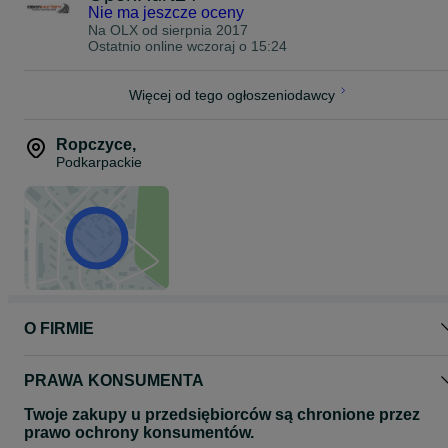
Nie ma jeszcze oceny
firm kurierskich i transportowych,
Na OLX od
sierpnia 2017
właścicieli busów do przewozu towarów lub osób,
Ostatnio online wczoraj o 15:24
flot firmowych,
Więcej od tego ogłoszeniodawcy
kierowców oczekujących całorocznej niezawodności bez
konieczności sezonowej wymiany opon.
Ropczyce
,
PROMOCJA – DARMOWA DOSTAWA OD 4 SZTUK!
Podkarpackie
Przy zakupie minimum 4 sztuk tych opon otrzymujesz wysyłkę
GRATIS na terenie całej Polski.
To świetna okazja dla firm oraz kierowców kompletujących pełny
zestaw.
Zamówienia przyjmujemy telefonicznie i poprzez wiadomość:
5 7 6 4 2 4 6 3 7
O FIRMIE
PRAWA KONSUMENTA
Twoje zakupy u przedsiębiorców są chronione przez
prawo ochrony konsumentów.