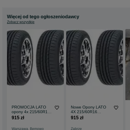
Więcej od tego ogłoszeniodawcy
Zobacz wszystkie
PROMOCJA LATO
Nowe Opony LATO
opony 4x 215/60R16
4X 215/60R16
GOODRIDE Wysyłka
GOODRIDE Wysyłka
915 zł
915 zł
0ZŁ
pobranie0zł
Warszawa, Bemowo
Zabrze