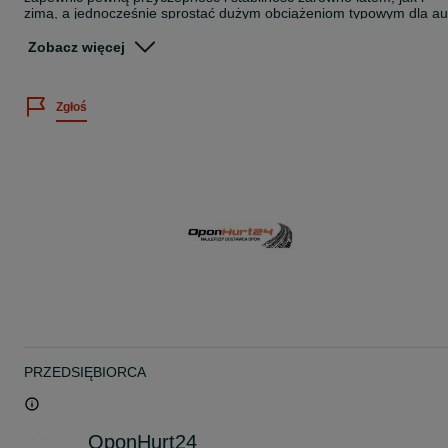
zimą, a jednocześnie sprostać dużym obciążeniom typowym dla au
użytkowych.
Zobacz więcej
Najważniejsze zalety:
Całoroczny bieżnik z licznymi lamelami zapewnia dobrą trakcję na
Zgłoś
mokrych, suchych oraz lekko zaśnieżonych drogach.
Wzmocniona konstrukcja dostawcza (C / LT) gwarantuje większą
nośność i odporność na uszkodzenia.
Stabilne prowadzenie dzięki sztywnej budowie barków opony, co je
istotne przy pełnym załadunku.
Efektywne odprowadzanie wody redukuje ryzyko aquaplaningu i
poprawia bezpieczeństwo w deszczu.
Dłuższa żywotność – równomierne ścieranie i odporna mieszanka
gumy czynią oponę ekonomiczną dla firm i kierowców prywatnych.
Wysoki komfort jazdy, niska emisja hałasu i pewne prowadzenie
przez cały rok.
PRZEDSIĘBIORCA
Dla kogo jest ta opona?
Opona 215/70R15C SW613 109/107R GOODRIDEidealnie sprawd
się dla:
OponHurt24