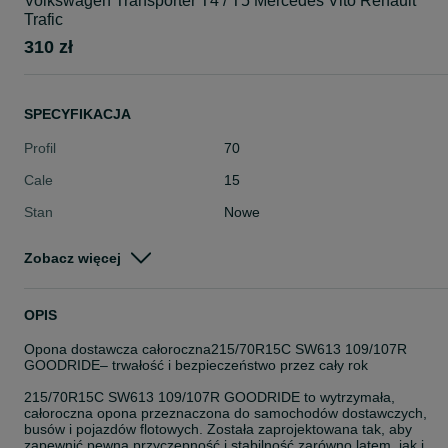
Volkswagen Transporter T4 / T5 Mercedes Vito Renault
Trafic
310 zł
SPECYFIKACJA
Profil
70
Cale
15
Stan
Nowe
Typ
Całoroczne
Zobacz więcej
Pojazd
Dostawcze
Szerokość
215
OPIS
Opona dostawcza całoroczna215/70R15C SW613 109/107R
GOODRIDE– trwałość i bezpieczeństwo przez cały rok
215/70R15C SW613 109/107R GOODRIDE to wytrzymała,
całoroczna opona przeznaczona do samochodów dostawczych,
busów i pojazdów flotowych. Została zaprojektowana tak, aby
zapewnić pewną przyczepność i stabilność zarówno latem, jak i