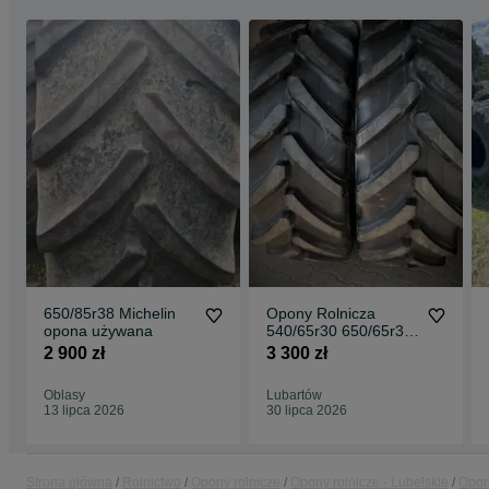
650/85r38 Michelin
Opony Rolnicza
opona używana
540/65r30 650/65r38
540/65r38 RADIALNA
2 900 zł
3 300 zł
ALLIANCE
Oblasy
Lubartów
13 lipca 2026
30 lipca 2026
Strona główna
Rolnictwo
Opony rolnicze
Opony rolnicze - Lubelskie
Opo