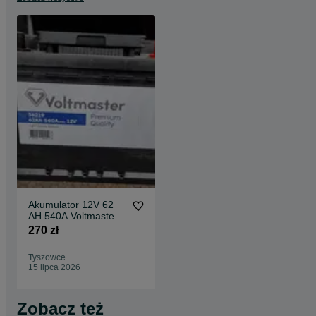
Akumulator 12V 62
AH 540A Voltmaster
nowy
270 zł
Tyszowce
15 lipca 2026
Zobacz też