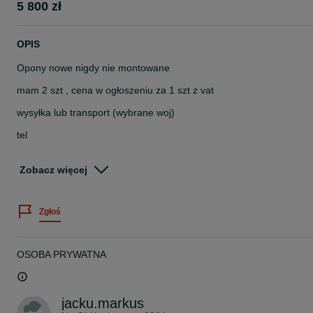
5 800 zł
OPIS
Opony nowe nigdy nie montowane
mam 2 szt , cena w ogłoszeniu za 1 szt z vat
wysyłka lub transport (wybrane woj)
tel
533 / / 143 . . .131
Zobacz więcej
proszę tylko dzwonić
nie odbieram i nie odpisuje na smsy i maile
Zgłoś
cena tylko do końca Marca
OSOBA PRYWATNA
jacku.markus