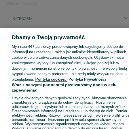
rolnicze - Tyszowce
KATEGORIA
ID:
903906077
Wyświetlenia: 3
Dbamy o Twoją prywatność
My i nasi
447
partnerzy przechowujemy lub uzyskujemy dostęp do
informacji na urządzeniu, takich jak unikalne identyfikatory w plikach
cookie w celu przetwarzania danych osobowych. Użytkownik może
Zaloguj się lub załóż konto na OLX, aby skontaktować się z t
zaakceptować wybory lub zarządzać nimi, klikając poniżej lub w
sprzedającym
dowolnym momencie na stronie polityki prywatności. Te wybory będą
sygnalizowane naszym partnerom i nie będą miały wpływu na dane
przeglądania.
Polityka cookies,
Polityka Prywatności
Zaloguj się / Załóż konto
Wraz z naszymi partnerami przetwarzamy dane w celu
zapewnienia:
Użycie dokładnych danych geolokalizacyjnych. Aktywne skanowanie
Wyślij wiadomość
charakterystyki urządzenia do celów identyfikacji. Rozumienie
odbiorców dzięki statystyce lub kombinacji danych z różnych źródeł.
Przechowywanie informacji na urządzeniu lub dostęp do nich. Pomiar
efektywności reklam. Rozwój i ulepszanie usług. Tworzenie profili w c
personalizacji treści. Tworzenie profili w celu spersonalizowanych
reklam. Wykorzystywanie ograniczonych danych do wyboru reklam.
Wykorzystywanie ograniczonych danych do wyboru treści. Pomiar