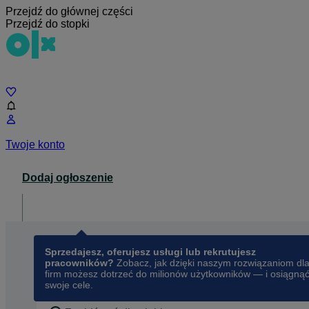
Przejdź do głównej części
Przejdź do stopki
Czat
Twoje konto
Dodaj ogłoszenie
Dla biznesu
opens in a new tab
Sprzedajesz, oferujesz usługi lub rekrutujesz
pracowników?
Zobacz, jak dzięki naszym rozwiązaniom dl
firm możesz dotrzeć do milionów użytkowników — i osiągną
swoje cele.