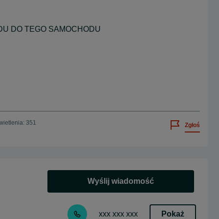
DU DO TEGO SAMOCHODU
ietlenia: 351
Zgłoś
Wyślij wiadomość
Pokaż
xxx xxx xxx