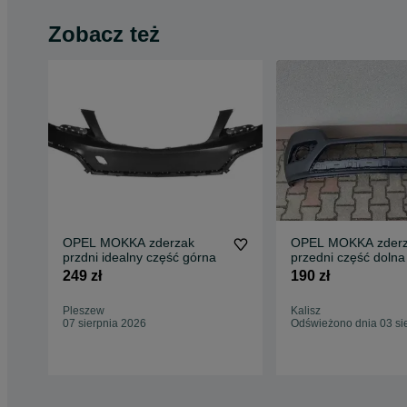
Zobacz też
OPEL MOKKA zderzak
OPEL MOKKA zder
przdni idealny część górna
przedni część doln
idealny
249 zł
190 zł
Pleszew
Kalisz
07 sierpnia 2026
Odświeżono dnia 03 si