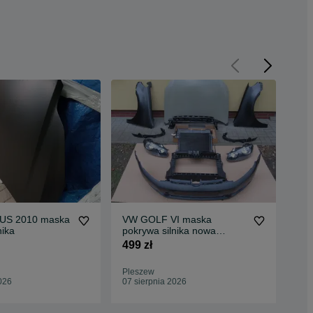
S 2010 maska
VW GOLF VI maska
SE
nika
pokrywa silnika nowa
lis
idealna CAŁE PRZODY
499 zł
120
Pleszew
Ple
026
07 sierpnia 2026
07 