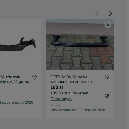
A zderzak
OPEL MOKKA belka
alny część górna
wzmocnienie zderzaka
OP
180 zł
PR
189,80 zł z Pakietem
290
Ochronnym
nia 03 sierpnia 2026
Kon
Kalisz
Odś
Odświeżono dnia 03 sierpnia 2026