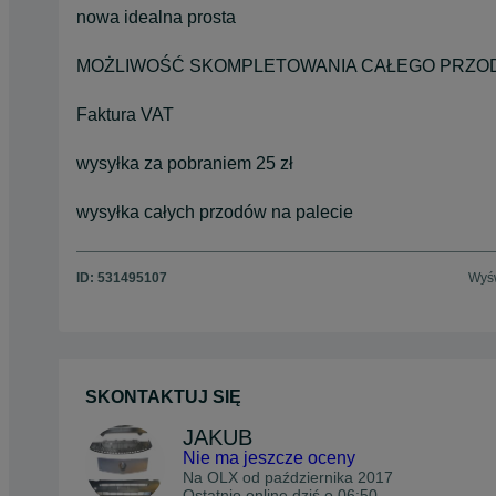
nowa idealna prosta
MOŻLIWOŚĆ SKOMPLETOWANIA CAŁEGO PRZO
Faktura VAT
wysyłka za pobraniem 25 zł
wysyłka całych przodów na palecie
ID:
531495107
Wyśw
SKONTAKTUJ SIĘ
JAKUB
Nie ma jeszcze oceny
Na OLX od
października 2017
Ostatnio online dziś o 06:50