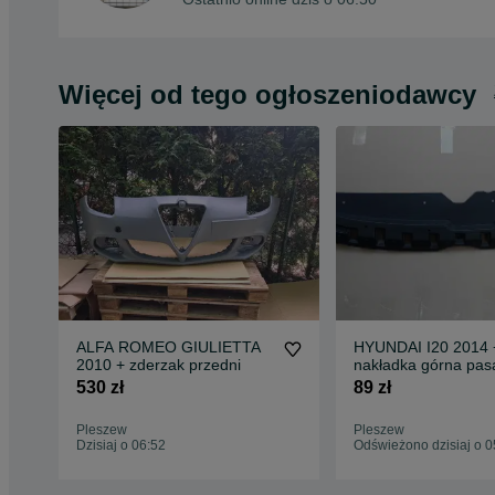
Więcej od tego ogłoszeniodawcy
ALFA ROMEO GIULIETTA
HYUNDAI I20 2014 
2010 + zderzak przedni
nakładka górna pas
osłona atrapa
530 zł
89 zł
Pleszew
Pleszew
Dzisiaj o 06:52
Odświeżono dzisiaj o 0