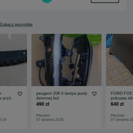
Zobacz wszystkie
+
peugeot 208 II lampa jazdy
FORD FOCU
a przód
dziennej led
pokrywa sil
490 zł
640 zł
Pleszew
Pleszew
5:19
07 sierpnia 2026
07 sierpnia 2