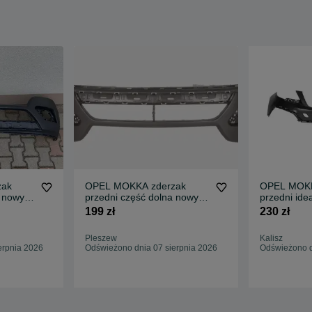
zak
OPEL MOKKA zderzak
OPEL MOKK
a nowy
przedni część dolna nowy
przedni ide
idealny
199 zł
230 zł
Pleszew
Kalisz
erpnia 2026
Odświeżono dnia 07 sierpnia 2026
Odświeżono d