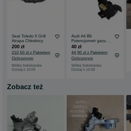
Seat Toledo II Grill
Audi A4 B6
Atrapa Chłodnicy
Potencjometr gazu z
pedałem
200 zł
40 zł
210,50 zł z Pakietem
44,90 zł z Pakietem
Ochronnym
Ochronnym
Wólka Sokołowska
Wólka Sokołowska
Dzisiaj o 10:09
Dzisiaj o 10:08
Zobacz też