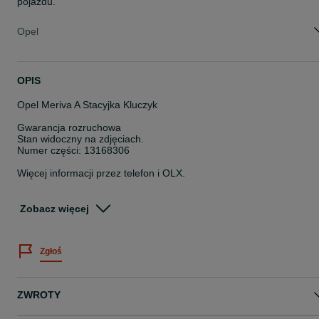
pojazdu.
Opel
OPIS
Opel Meriva A Stacyjka Kluczyk
Gwarancja rozruchowa
Stan widoczny na zdjęciach.
Numer części: 13168306
Więcej informacji przez telefon i OLX.
Pracujemy od poniedziałku do piątku w godzinach 8-16.
Nr magazynowy: 57731/B106
Zobacz więcej
Posiadamy duży asortyment części z demontażu.
Zapraszamy do współpracy.
Zgłoś
Możliwość wysyłki.
kasacjahajder.pl
ZWROTY