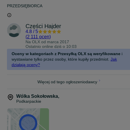
PRZEDSIĘBIORCA
Części Hajder
4.8
/
5
(
2 111 ocen
)
Na OLX od
marca 2017
Ostatnio online dziś o 10:03
Oceny w kategoriach z Przesyłką OLX są weryfikowane
i
wystawiane tylko przez osoby, które kupiły przedmiot.
Jak
działają oceny?
Więcej od tego ogłoszeniodawcy
Wólka Sokołowska
,
Podkarpackie