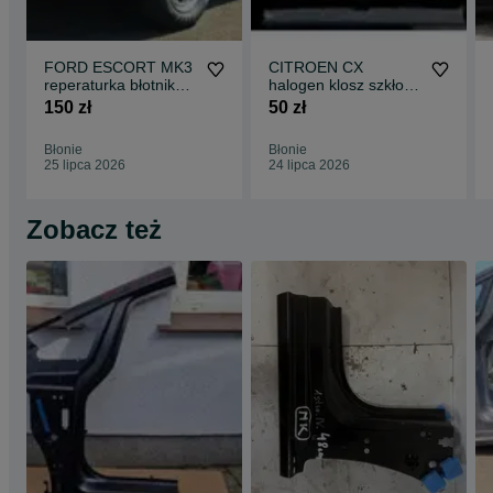
FORD ESCORT MK3
CITROEN CX
reperaturka błotnika
halogen klosz szkło
prawy tył 4D 1980-
75-89 ORYGINAŁ
150 zł
50 zł
1986 części
L+P komplet części
blacharskie nadwozia
blacharskie klocki
Błonie
Błonie
klocki tarcze
tarcze hamulcowe do
25 lipca 2026
24 lipca 2026
hamulcowe do
wszystkich modeli
wszystkich modeli
Zobacz też