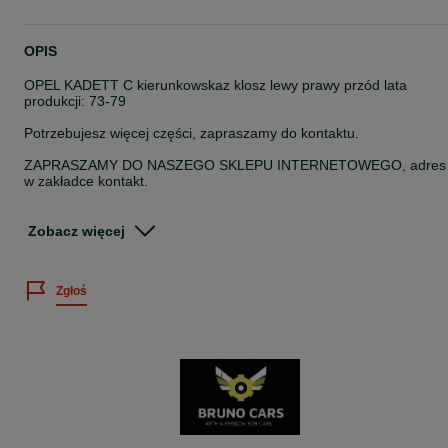
OPIS
OPEL KADETT C kierunkowskaz klosz lewy prawy przód lata
produkcji: 73-79
Potrzebujesz więcej części, zapraszamy do kontaktu.
ZAPRASZAMY DO NASZEGO SKLEPU INTERNETOWEGO, adres
w zakładce kontakt.
W naszej stałej ofercie posiadamy bogaty asortyment części do
innych modeli OPLA:
Zobacz więcej
- błotniki przednie
- progi
Zgłoś
- reperaturki błotników tył
- nadkola wewnętrzne
- wiele innych
Przygotujemy dla Ciebie spersonalizowaną ofertę.
Z przyjemnością pomożemy w doborze odpowiednich podzespołó
do Twojego auta !