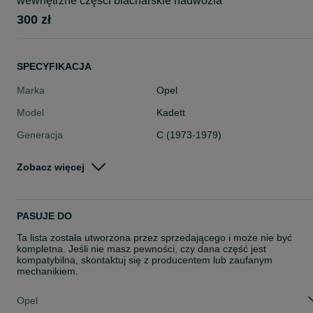
wewnętrzne części blacharskie nadwozia
300 zł
SPECYFIKACJA
Marka
Opel
Model
Kadett
Generacja
C (1973-1979)
Numer części
3724901
Zobacz więcej
Typ części
Oświetlenie > Kierunkowskazy
Stan
Nowe
PASUJE DO
Rodzaj
Oświetlenie
Ta lista została utworzona przez sprzedającego i może nie być
kompletna. Jeśli nie masz pewności, czy dana część jest
kompatybilna, skontaktuj się z producentem lub zaufanym
mechanikiem.
Opel