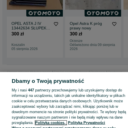
OPEL ASTA J IV
Opel Astra K próg
13442634 SŁUPEK
prawy nowy
PRÓG LEWY PRZÓD
300 zł
300 zł
Orzesze
Koszalin
Odświeżono dnia 09 sierpnia
05 sierpnia 2026
2026
Strona główna
Motoryzacja
Części samochodowe
Osobowe
Osobowe -
Mazowieckie
Osobowe - Błonie
Dbamy o Twoją prywatność
My i nasi
447
partnerzy przechowujemy lub uzyskujemy dostęp do
KATEGORIA
informacji na urządzeniu, takich jak unikalne identyfikatory w plikach
cookie w celu przetwarzania danych osobowych. Użytkownik może
zaakceptować wybory lub zarządzać nimi, klikając poniżej lub w
ID:
909551443
Wyświetlenia: 2
dowolnym momencie na stronie polityki prywatności. Te wybory będą
sygnalizowane naszym partnerom i nie będą miały wpływu na dane
Zadzwoń / SMS
Wyślij wiadomość
przeglądania.
Polityka cookies,
Polityka Prywatności