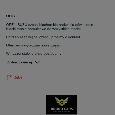
OPIS
OPEL ISUZU części blacharskie nadwozia oświetlenie
Klocki tarcze hamulcowe do wszystkich modeli
Potrzebujesz więcej części, prosimy o kontakt.
Oferujemy wyłącznie nowe części.
W naszej stałej ofercie posiadamy:
- błotniki przód
Zobacz więcej
- fartuchy/ kielichy błotników przednich
- podłogi przód i tył
- reperaturki dolne/ górne/ poszycia błotników tylnych
Zgłoś
- nadkola/ reperaturki wewnętrzne błotników tylnych
- reperaturki/ korytka drzwi przód i tył
- pas przedni dolny
- pas tylny kompletny
- grill zderzaka przedniego: lewa i prawa strona
- podłużnice/ wzmocnienie ramy
- podłoga bagażnika
- mocowanie lewarka
- progi/ wsporniki progów