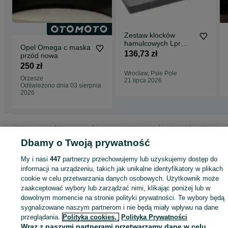
Zestaw klocków
hamulcowych Lpr
Opel Omega c maska
05P1468 Opel/Saab
136,73 zł
przód nowa
250 zł
Wrocław, Psie Pole
Orzesze
21 lipca 2026
Odświeżono dnia 03 sierpnia
2026
Strona główna
Motoryzacja
Części samochodowe
Osobowe
Osobowe -
Mazowieckie
Osobowe - Błonie
Dbamy o Twoją prywatność
My i nasi
447
partnerzy przechowujemy lub uzyskujemy dostęp do
KATEGORIA
informacji na urządzeniu, takich jak unikalne identyfikatory w plikach
cookie w celu przetwarzania danych osobowych. Użytkownik może
zaakceptować wybory lub zarządzać nimi, klikając poniżej lub w
ID:
1067068251
Wyświetlenia: 1
dowolnym momencie na stronie polityki prywatności. Te wybory będą
sygnalizowane naszym partnerom i nie będą miały wpływu na dane
Zadzwoń / SMS
Wyślij wiadomość
przeglądania.
Polityka cookies,
Polityka Prywatności
Wraz z naszymi partnerami przetwarzamy dane w celu