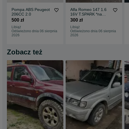
Pompa ABS Peugeot
Alfa Romeo 147 1.6
206CC 2.0
16V T.SPARK *na
części*
500 zł
300 zł
Libiąż
Libiąż
Odświeżono dnia 06 sierpnia
Odświeżono dnia 06 sierpnia
2026
2026
Zobacz też