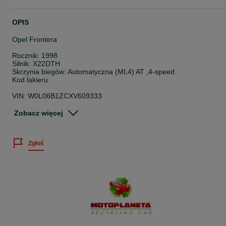
OPIS
Opel Frontera
Rocznik: 1998
Silnik: X22DTH
Skrzynia biegów: Automatyczna (ML4) AT ,4-speed
Kod lakieru:
VIN: W0L06B1ZCXV609333
Motoplaneta Recykling Car
Zobacz więcej
ul. Jesienna 11, 32-590 Libiąż
www.autozlom5.pl
Złomowanie Aut
Zgłoś
Potrzebujesz jakiś innych części do tego modelu lub innych dzwoń
Pracujemy od 8-16 pn-pt
*na części*