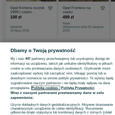
Opel frontera rocznik
Opel Frontera na
1999 | części
części
karoserii i wnętrza |
100 zł
499 zł
tanio
Nysa
Izdebnik
Odświeżono dnia 03 sierpnia
10 lipca 2026
2026
Dbamy o Twoją prywatność
Strona główna
Motoryzacja
Części samochodowe
Samochody na części
My i nasi
447
partnerzy przechowujemy lub uzyskujemy dostęp do
Samochody na części - Małopolskie
Samochody na części - Libiąż
informacji na urządzeniu, takich jak unikalne identyfikatory w plikach
cookie w celu przetwarzania danych osobowych. Użytkownik może
zaakceptować wybory lub zarządzać nimi, klikając poniżej lub w
KATEGORIA
dowolnym momencie na stronie polityki prywatności. Te wybory będą
sygnalizowane naszym partnerom i nie będą miały wpływu na dane
przeglądania.
Polityka cookies,
Polityka Prywatności
ID:
1072957269
Wyświetlenia: 3
Wraz z naszymi partnerami przetwarzamy dane w celu
zapewnienia:
Zadzwoń / SMS
Wyślij wiadomość
Użycie dokładnych danych geolokalizacyjnych. Aktywne skanowanie
charakterystyki urządzenia do celów identyfikacji. Rozumienie
odbiorców dzięki statystyce lub kombinacji danych z różnych źródeł.