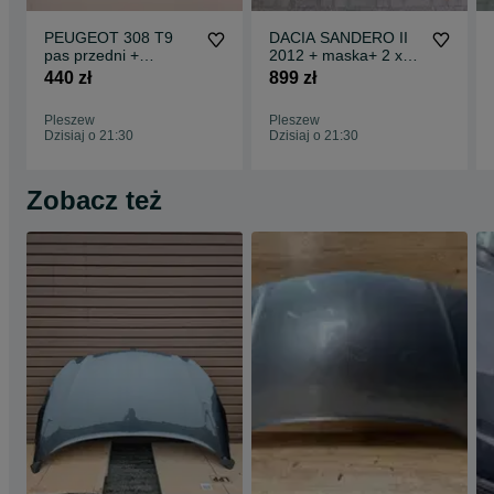
PEUGEOT 308 T9
DACIA SANDERO II
pas przedni +
2012 + maska+ 2 x
wzmocnienie +
błotnik
440 zł
899 zł
nakładka KOMPLET
Pleszew
Pleszew
Dzisiaj o 21:30
Dzisiaj o 21:30
Zobacz też