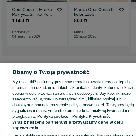
Opel Corsa E Maska
Maska Opel Corsa E
Pokrywa Silnika Kolor
kolor z10b
Z10D IDEALNA
1 600 zł
800 zł
Podolszyn
Milicz
04 sierpnia 2026
22 lipca 2026
Strona główna
Motoryzacja
Części samochodowe
Osobowe
Osobowe -
Wielkopolskie
Osobowe - Pleszew
Dbamy o Twoją prywatność
My i nasi
447
partnerzy przechowujemy lub uzyskujemy dostęp do
KATEGORIA
informacji na urządzeniu, takich jak unikalne identyfikatory w plikach
cookie w celu przetwarzania danych osobowych. Użytkownik może
zaakceptować wybory lub zarządzać nimi, klikając poniżej lub w
ID:
459608085
Wyświetlenia: 42
dowolnym momencie na stronie polityki prywatności. Te wybory będą
sygnalizowane naszym partnerom i nie będą miały wpływu na dane
przeglądania.
Polityka cookies,
Polityka Prywatności
Zadzwoń / SMS
Wyślij wiadomość
Wraz z naszymi partnerami przetwarzamy dane w celu
zapewnienia: