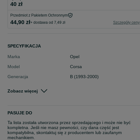
40 zł
Przedmiot z Pakietem Ochronnym
44,90 zł
+ dostawa od 7,49 zł
Szczegóły ceny
SPECYFIKACJA
Marka
Opel
Model
Corsa
Generacja
B (1993-2000)
Typ części
Układ elektryczny, zapłon > Układ e
Zobacz więcej
ektryczny silnika > Cewki zapłonow
Stan
Używane
Rodzaj
Układ elektryczny
PASUJE DO
Ta lista została utworzona przez sprzedającego i może nie być
kompletna. Jeśli nie masz pewności, czy dana część jest
kompatybilna, skontaktuj się z producentem lub zaufanym
mechanikiem.