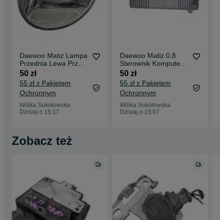
Daewoo Matiz Lampa
Daewoo Matiz 0.8
Przednia Lewa Przód
Sterownik Komputer
LP
Silnika
50 zł
50 zł
55 zł z Pakietem
55 zł z Pakietem
Ochronnym
Ochronnym
Wólka Sokołowska
Wólka Sokołowska
Dzisiaj o 15:17
Dzisiaj o 15:07
Zobacz też