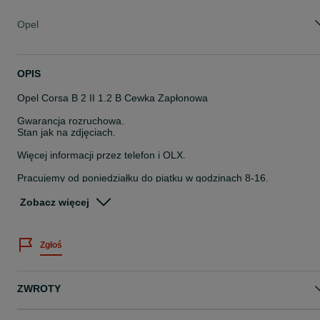
Opel
OPIS
Opel Corsa B 2 II 1.2 B Cewka Zapłonowa
Gwarancja rozruchowa.
Stan jak na zdjęciach.
Więcej informacji przez telefon i OLX.
Pracujemy od poniedziałku do piątku w godzinach 8-16.
Nr magazynowy: 48879/Q4B
Zobacz więcej
Posiadamy duży asortyment części z demontażu.
Zapraszamy do współpracy.
Możliwość wysyłki.
Zgłoś
kasacjahajder.pl
ZWROTY