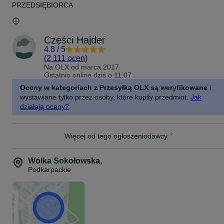
PRZEDSIĘBIORCA
Części Hajder
4.8
/
5
(
2 111 ocen
)
Na OLX od
marca 2017
Ostatnio online dziś o 11:07
Oceny w kategoriach z Przesyłką OLX są weryfikowane
i
wystawiane tylko przez osoby, które kupiły przedmiot.
Jak
działają oceny?
Więcej od tego ogłoszeniodawcy
Wólka Sokołowska
,
Podkarpackie