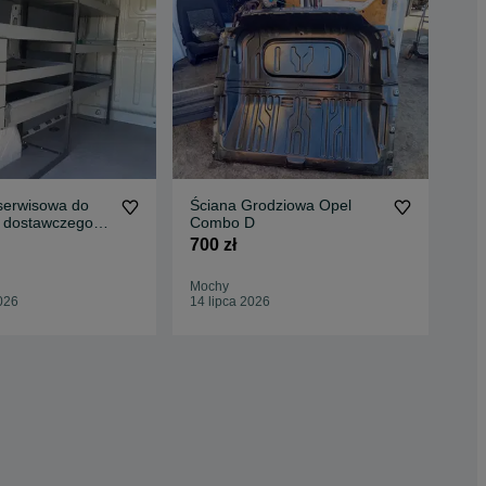
erwisowa do
Ściana Grodziowa Opel
Za
 dostawczego
Combo D
Boc
Szafka
Wys
700 zł
999
Mochy
Rak
026
14 lipca 2026
11 