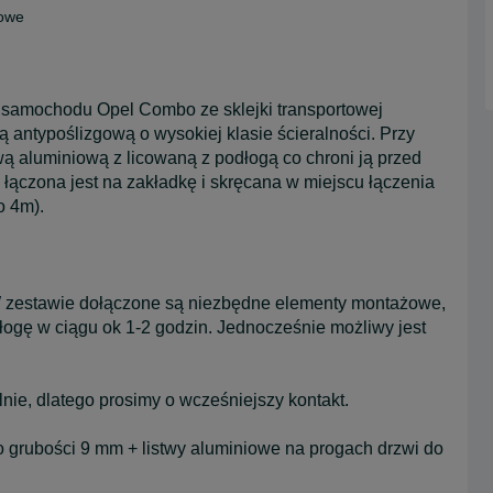
dowe
o samochodu Opel Combo ze sklejki transportowej
antypoślizgową o wysokiej klasie ścieralności. Przy
wą aluminiową z licowaną z podłogą co chroni ją przed
ączona jest na zakładkę i skręcana w miejscu łączenia
o 4m).
 W zestawie dołączone są niezbędne elementy montażowe,
ogę w ciągu ok 1-2 godzin. Jednocześnie możliwy jest
ie, dlatego prosimy o wcześniejszy kontakt.
 o grubości 9 mm + listwy aluminiowe na progach drzwi do