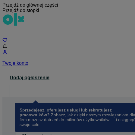
Przejdź do głównej części
Przejdź do stopki
Czat
Twoje konto
Dodaj ogłoszenie
Dla biznesu
opens in a new tab
Sprzedajesz, oferujesz usługi lub rekrutujesz
pracowników?
Zobacz, jak dzięki naszym rozwiązaniom dl
firm możesz dotrzeć do milionów użytkowników — i osiągną
swoje cele.