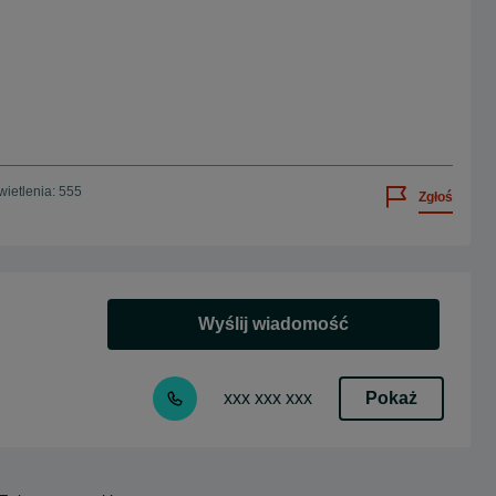
ietlenia: 555
Zgłoś
Wyślij wiadomość
Pokaż
xxx xxx xxx