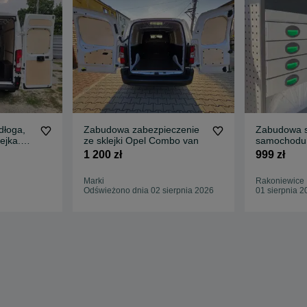
dłoga,
Zabudowa zabezpieczenie
Zabudowa s
ejka.
ze sklejki Opel Combo van
samochodu
Regał Bus 
1 200 zł
999 zł
Marki
Rakoniewice
Odświeżono dnia 02 sierpnia 2026
01 sierpnia 2