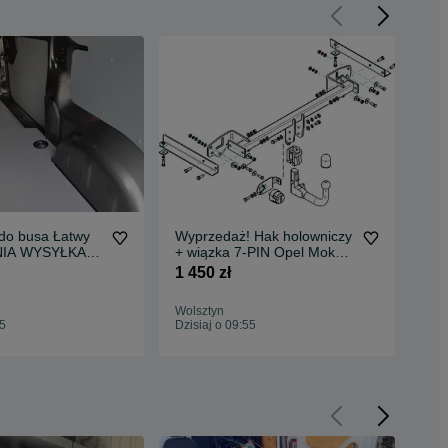
o busa Łatwy
Wyprzedaż! Hak holowniczy
Za
NIA WYSYŁKA
+ wiązka 7-PIN Opel Mokka
bus
Busa Jumper L4
(2012-)
1 450 zł
1 9
Wolsztyn
Wol
55
Dzisiaj o 09:55
Dzis