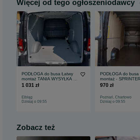
Więcej od tego ogłoszeniodawcy
PODŁOGA do busa Łatwy
PODŁOGA do busa 
montaż TANIA WYSYŁKA -
montaż - SPRINTE
Zabudowa Busa VITO L3 !!
wszystkie modele !!
1 031 zł
970 zł
Elbląg
Poznań, Chartowo
Dzisiaj o 09:55
Dzisiaj o 09:55
Zobacz też