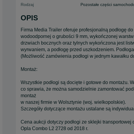
Rodzaj
Pozostałe części samocho
OPIS
Firma Media Trailer oferuje profesjonalną podłogę d
wodoodpornej o grubości 9 mm, wykończonej warstwą 
drzwiach bocznych oraz tylnych wykończona jest list
wyrwaniem, a podłogę przed uszkodzeniem. Podłoga ł
(Możliwość zamówienia podłogi w jednym kawałku d
Montaż:
Wszystkie podłogi są docięte i gotowe do montażu.
co sprawia, że można samodzielnie zamontować podł
montaż
w naszej firmie w Wolsztynie (woj. wielkopolskie).
Szczegóły dotyczące montażu ustalane są indywidualn
Cena aukcji dotyczy podłogi ze sklejki transportowej
Opla Combo L2 2728 od 2018 r.