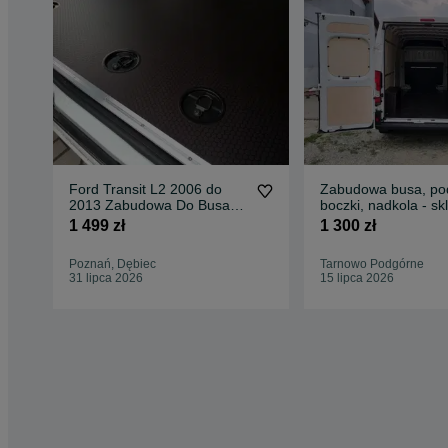
Ford Transit L2 2006 do
Zabudowa busa, po
2013 Zabudowa Do Busa
boczki, nadkola - skl
Podłoga Sklejka
Fiat Ducato
1 499 zł
1 300 zł
Poznań, Dębiec
Tarnowo Podgórne
31 lipca 2026
15 lipca 2026