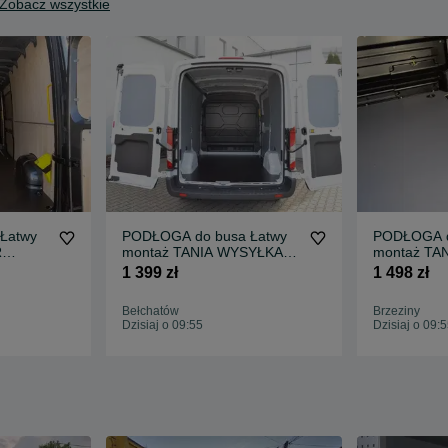
Zobacz wszystkie
Łatwy
PODŁOGA do busa Łatwy
PODŁOGA d
R
montaż TANIA WYSYŁKA
montaż TA
Zabudowa T CUSTOM L2 !!
Zabudowa 
1 399 zł
1 498 zł
!!
Bełchatów
Brzeziny
Dzisiaj o 09:55
Dzisiaj o 09: