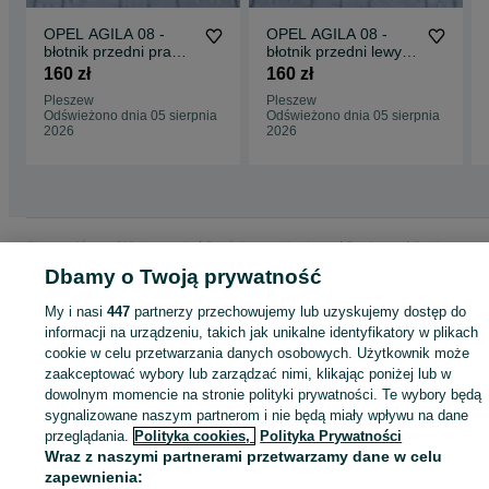
OPEL AGILA 08 -
OPEL AGILA 08 -
błotnik przedni prawy
błotnik przedni lewy
nowy
nowy
160 zł
160 zł
Pleszew
Pleszew
Odświeżono dnia 05 sierpnia
Odświeżono dnia 05 sierpnia
2026
2026
Strona główna
Motoryzacja
Części samochodowe
Osobowe
Osobowe -
Wielkopolskie
Osobowe - Pleszew
Dbamy o Twoją prywatność
My i nasi
447
partnerzy przechowujemy lub uzyskujemy dostęp do
KATEGORIA
informacji na urządzeniu, takich jak unikalne identyfikatory w plikach
cookie w celu przetwarzania danych osobowych. Użytkownik może
zaakceptować wybory lub zarządzać nimi, klikając poniżej lub w
ID:
617652597
Wyświetlenia: 3
dowolnym momencie na stronie polityki prywatności. Te wybory będą
sygnalizowane naszym partnerom i nie będą miały wpływu na dane
przeglądania.
Polityka cookies,
Polityka Prywatności
Zadzwoń / SMS
Wyślij wiadomość
Wraz z naszymi partnerami przetwarzamy dane w celu
zapewnienia: