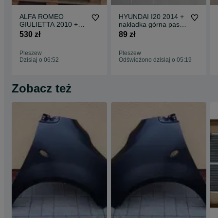
ALFA ROMEO
HYUNDAI I20 2014 +
GIULIETTA 2010 +
nakładka górna pasa
zderzak przedni
przód osłona atrapa
530 zł
89 zł
Pleszew
Pleszew
Dzisiaj o 06:52
Odświeżono dzisiaj o 05:19
Zobacz też