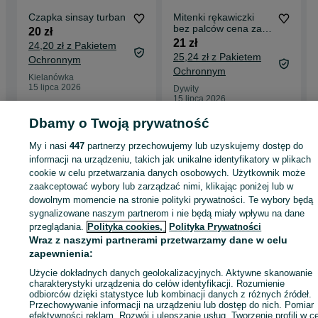
Czapka sinsay turban
Mitenki rękawiczki
bez palców cena za 3
20 zł
pary
21 zł
24,20 zł z Pakietem
25,24 zł z Pakietem
Ochronnym
Ochronnym
Kielanówka
15 lipca 2026
Dywity
15 lipca 2026
Dbamy o Twoją prywatność
Strona główna
My i nasi
447
Moda
partnerzy przechowujemy lub uzyskujemy dostęp do
Akcesoria
Akcesoria do włosów
Opaski
Opaski -
Łódzkie
Opaski - Tuniki
informacji na urządzeniu, takich jak unikalne identyfikatory w plikach
cookie w celu przetwarzania danych osobowych. Użytkownik może
zaakceptować wybory lub zarządzać nimi, klikając poniżej lub w
KATEGORIA
dowolnym momencie na stronie polityki prywatności. Te wybory będą
sygnalizowane naszym partnerom i nie będą miały wpływu na dane
przeglądania.
Polityka cookies,
Polityka Prywatności
ID:
1071848723
Wyświetlenia:
Wraz z naszymi partnerami przetwarzamy dane w celu
zapewnienia:
Użycie dokładnych danych geolokalizacyjnych. Aktywne skanowanie
charakterystyki urządzenia do celów identyfikacji. Rozumienie
odbiorców dzięki statystyce lub kombinacji danych z różnych źródeł.
Zaloguj się lub załóż konto na OLX, aby skontaktować się z t
Przechowywanie informacji na urządzeniu lub dostęp do nich. Pomiar
sprzedającym
efektywności reklam. Rozwój i ulepszanie usług. Tworzenie profili w c