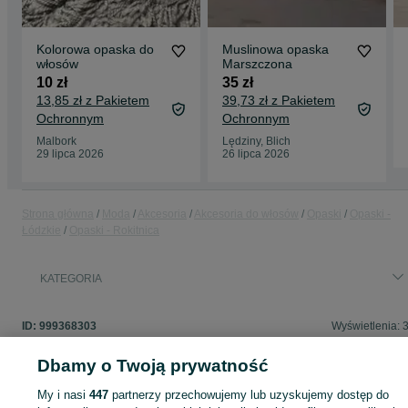
Kolorowa opaska do
Muslinowa opaska
włosów
Marszczona
10 zł
35 zł
13,85 zł z Pakietem
39,73 zł z Pakietem
Ochronnym
Ochronnym
Malbork
Lędziny, Blich
29 lipca 2026
26 lipca 2026
Strona główna
Moda
Akcesoria
Akcesoria do włosów
Opaski
Opaski -
Łódzkie
Opaski - Rokitnica
KATEGORIA
ID:
999368303
Wyświetlenia: 
Dbamy o Twoją prywatność
My i nasi
447
partnerzy przechowujemy lub uzyskujemy dostęp do