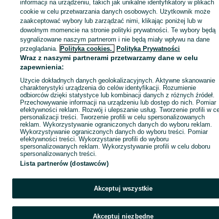
Zaloguj się lub załóż konto na OLX, aby skontaktować się z t
informacji na urządzeniu, takich jak unikalne identyfikatory w plikach
sprzedającym
cookie w celu przetwarzania danych osobowych. Użytkownik może
zaakceptować wybory lub zarządzać nimi, klikając poniżej lub w
dowolnym momencie na stronie polityki prywatności. Te wybory będą
sygnalizowane naszym partnerom i nie będą miały wpływu na dane
Zaloguj się / Załóż konto
przeglądania.
Polityka cookies,
Polityka Prywatności
Wraz z naszymi partnerami przetwarzamy dane w celu
Wyślij wiadomość
Kup
zapewnienia:
Użycie dokładnych danych geolokalizacyjnych. Aktywne skanowanie
charakterystyki urządzenia do celów identyfikacji. Rozumienie
odbiorców dzięki statystyce lub kombinacji danych z różnych źródeł.
Przechowywanie informacji na urządzeniu lub dostęp do nich. Pomiar
efektywności reklam. Rozwój i ulepszanie usług. Tworzenie profili w c
personalizacji treści. Tworzenie profili w celu spersonalizowanych
reklam. Wykorzystywanie ograniczonych danych do wyboru reklam.
Wykorzystywanie ograniczonych danych do wyboru treści. Pomiar
efektywności treści. Wykorzystanie profili do wyboru
spersonalizowanych reklam. Wykorzystywanie profili w celu doboru
spersonalizowanych treści.
Lista partnerów (dostawców)
Akceptuj wszystkie
Akceptuj niezbędne