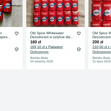
er
Old Spice Whitewater
Old Spice W
spirant
Dezodorant w sztyfcie dla
Dezodorant 
zyzn
mężczyzn 50ml. 16 szt.
20szt.
160 zł
200 zł
169,10 zł z Pakietem
210,50 zł z
Ochronnym
Ochronnym
Bielsko-Biała
Bielsko-Biała
04 sierpnia 2026
31 lipca 2026