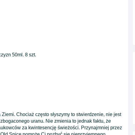
zyzn 50ml. 8 szt.
Ziemi. Chociaż często słyszymy to stwierdzenie, nie jest
bogaconego uranu. Nie zmienia to jednak faktu, że
aukowców za kwintesencję świeżości. Przynajmniej przez
nt Old Spice pomoże Ci pozbyć się nieprzyjemnego