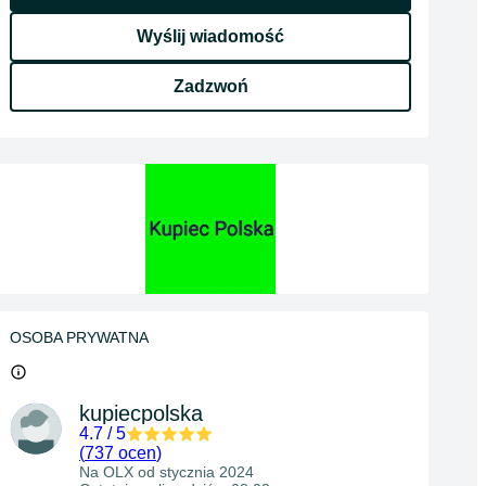
Wyślij wiadomość
Zadzwoń
OSOBA PRYWATNA
kupiecpolska
4.7
/
5
(
737 ocen
)
Na OLX od
stycznia 2024