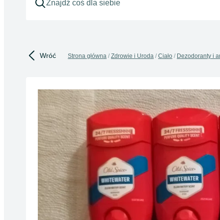
Wróć
Strona główna
Zdrowie i Uroda
Ciało
Dezodoranty i a