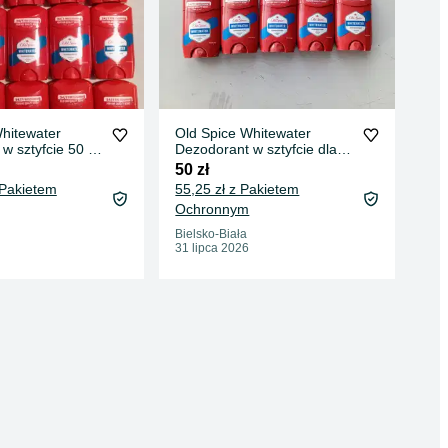
hitewater
Old Spice Whitewater
Old
w sztyfcie 50 ml
Dezodorant w sztyfcie dla
Dez
mężczyzn 50 ml 5szt.
w s
50 zł
80 
50m
 Pakietem
55,25 zł z Pakietem
Ochronnym
Kra
04 
Bielsko-Biała
31 lipca 2026