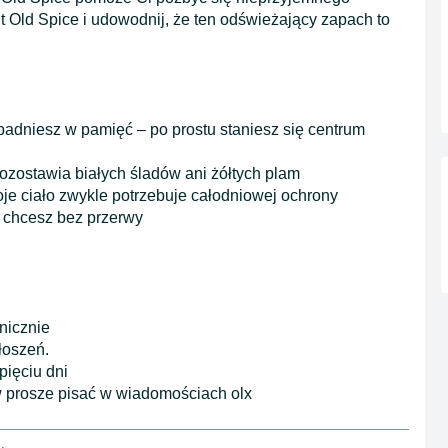
 Old Spice i udowodnij, że ten odświeżający zapach to
adniesz w pamięć – po prostu staniesz się centrum
pozostawia białych śladów ani żółtych plam
oje ciało zwykle potrzebuje całodniowej ochrony
 chcesz bez przerwy
nicznie
łoszeń.
ięciu dni
w prosze pisać w wiadomościach olx