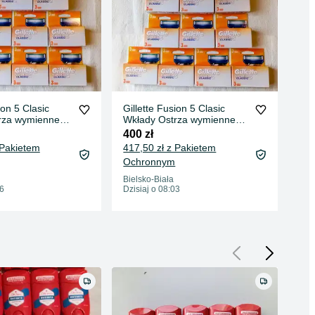
ion 5 Clasic
Gillette Fusion 5 Clasic
Gil
rza wymienne
Wkłady Ostrza wymienne
Wkł
30 szt.
27 
400 zł
360
 Pakietem
417,50 zł z Pakietem
376
Ochronnym
Oc
Bielsko-Biała
Bie
06
Dzisiaj o 08:03
Dzis