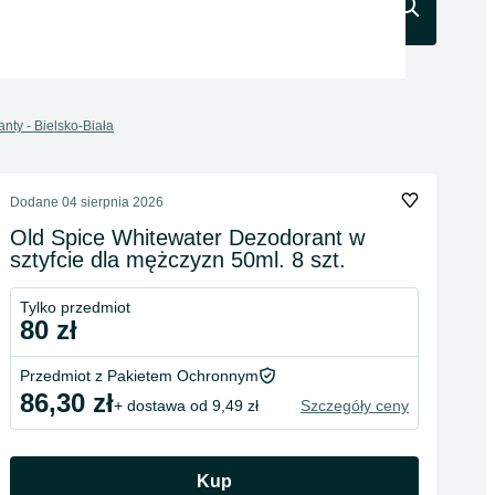
Szukaj
nty - Bielsko-Biała
Dodane
04 sierpnia 2026
Old Spice Whitewater Dezodorant w
sztyfcie dla mężczyzn 50ml. 8 szt.
Tylko przedmiot
80 zł
Przedmiot z Pakietem Ochronnym
86,30 zł
+ dostawa od 9,49 zł
Szczegóły ceny
Kup