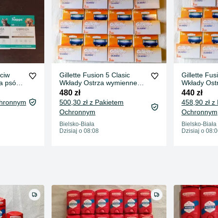
eciw
Gillette Fusion 5 Clasic
Gillette Fus
a psów i
Wkłady Ostrza wymienne
Wkłady Ost
36 szt.
33 szt.
480 zł
440 zł
chronnym
500,30 zł z Pakietem
458,90 zł z
Ochronnym
Ochronnym
Bielsko-Biała
Bielsko-Biała
Dzisiaj o 08:08
Dzisiaj o 08: