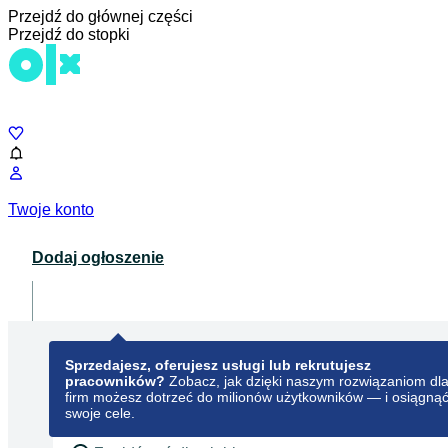
Przejdź do głównej części
Przejdź do stopki
Czat
Twoje konto
Dodaj ogłoszenie
Dla biznesu
opens in a new tab
Sprzedajesz, oferujesz usługi lub rekrutujesz
pracowników?
Zobacz, jak dzięki naszym rozwiązaniom dl
firm możesz dotrzeć do milionów użytkowników — i osiągną
swoje cele.