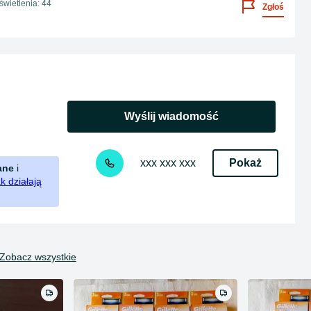
wietlenia: 44
Zgłoś
Wyślij wiadomość
Pokaż
xxx xxx xxx
ane
i
k działają
Zobacz wszystkie