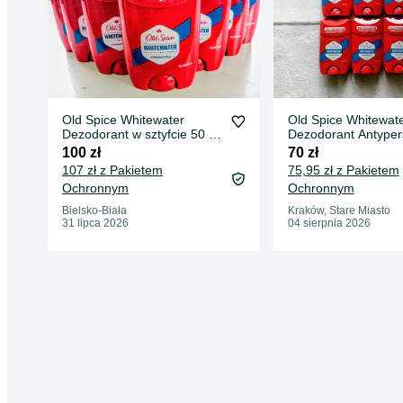
Old Spice Whitewater
Old Spice Whitewat
Dezodorant w sztyfcie 50 ml
Dezodorant Antyper
10 szt.
w sztyfcie dla mężc
100 zł
70 zł
50ml. 7 szt.
107 zł z Pakietem
75,95 zł z Pakietem
Ochronnym
Ochronnym
Bielsko-Biała
Kraków, Stare Miasto
31 lipca 2026
04 sierpnia 2026