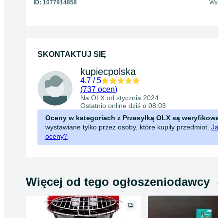
ID:
1077914858
Wyś
SKONTAKTUJ SIĘ
kupiecpolska
4.7
/
5
(
737 ocen
)
Na OLX od
stycznia 2024
Ostatnio online dziś o 08:03
Oceny w kategoriach z Przesyłką OLX są weryfikow
wystawiane tylko przez osoby, które kupiły przedmiot.
Ja
oceny?
Więcej od tego ogłoszeniodawcy