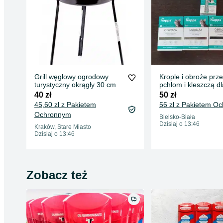
Grill węglowy ogrodowy
Krople i obroże prz
turystyczny okrągły 30 cm
pchłom i kleszczą dl
kotow 8 opk.
40 zł
50 zł
45,60 zł z Pakietem
56 zł z Pakietem O
Ochronnym
Bielsko-Biała
Dzisiaj o 13:46
Kraków, Stare Miasto
Dzisiaj o 13:46
Zobacz też