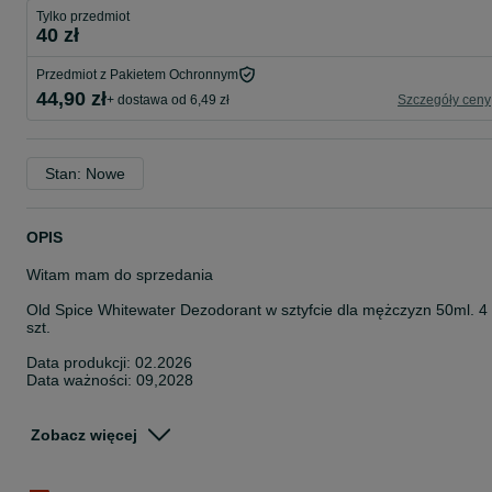
Tylko przedmiot
40 zł
Przedmiot z Pakietem Ochronnym
44,90 zł
+ dostawa od 6,49 zł
Szczegóły ceny
Stan: Nowe
OPIS
Witam mam do sprzedania
Old Spice Whitewater Dezodorant w sztyfcie dla mężczyzn 50ml. 4
szt.
Data produkcji: 02.2026
Data ważności: 09,2028
Cena za 4szt.
Zobacz więcej
Opis
Mówi się, że woda jest najpotężniejszym żywiołem na Ziemi.